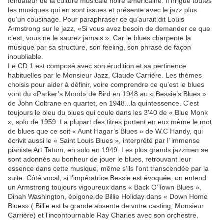
fondateur de la culture musicale noire américaine. Il irrigue toutes
les musiques qui en sont issues et présente avec le jazz plus
qu’un cousinage. Pour paraphraser ce qu’aurait dit Louis
Armstrong sur le jazz, «Si vous avez besoin de demander ce que
c’est, vous ne le saurez jamais ». Car le blues charpente la
musique par sa structure, son feeling, son phrasé de façon
inoubliable.
Le CD 1 est composé avec son érudition et sa pertinence
habituelles par le Monsieur Jazz, Claude Carrière. Les thèmes
choisis pour aider à définir, voire comprendre ce qu’est le blues
vont du «Parker’s Mood» de Bird en 1948 au « Bessie’s Blues »
de John Coltrane en quartet, en 1948...la quintessence. C’est
toujours le bleu du blues qui coule dans les 3’40 de « Blue Monk
», solo de 1959. La plupart des titres portent en eux même le mot
de blues que ce soit « Aunt Hagar’s Blues » de W.C Handy, qui
écrivit aussi le « Saint Louis Blues », interprété par l’ immense
pianiste Art Tatum, en solo en 1949. Les plus grands jazzmen se
sont adonnés au bonheur de jouer le blues, retrouvant leur
essence dans cette musique, même s’ils l’ont transcendée par la
suite. Côté vocal, si l’impératrice Bessie est évoquée, on entend
un Armstrong toujours vigoureux dans « Back O’Town Blues »,
Dinah Washington, épigone de Billie Holiday dans « Down Home
Blues» ( Billie est la grande absente de votre casting, Monsieur
Carrière) et l’incontournable Ray Charles avec son orchestre,