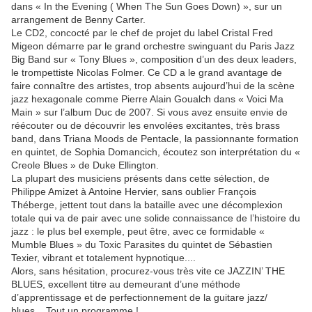
dans « In the Evening ( When The Sun Goes Down) », sur un
arrangement de Benny Carter.
Le CD2, concocté par le chef de projet du label Cristal Fred
Migeon démarre par le grand orchestre swinguant du Paris Jazz
Big Band sur « Tony Blues », composition d’un des deux leaders,
le trompettiste Nicolas Folmer. Ce CD a le grand avantage de
faire connaître des artistes, trop absents aujourd’hui de la scène
jazz hexagonale comme Pierre Alain Goualch dans « Voici Ma
Main » sur l’album Duc de 2007. Si vous avez ensuite envie de
réécouter ou de découvrir les envolées excitantes, très brass
band, dans Triana Moods de Pentacle, la passionnante formation
en quintet, de Sophia Domancich, écoutez son interprétation du «
Creole Blues » de Duke Ellington.
La plupart des musiciens présents dans cette sélection, de
Philippe Amizet à Antoine Hervier, sans oublier François
Théberge, jettent tout dans la bataille avec une décomplexion
totale qui va de pair avec une solide connaissance de l’histoire du
jazz : le plus bel exemple, peut être, avec ce formidable «
Mumble Blues » du Toxic Parasites du quintet de Sébastien
Texier, vibrant et totalement hypnotique....
Alors, sans hésitation, procurez-vous très vite ce JAZZIN’ THE
BLUES, excellent titre au demeurant d’une méthode
d’apprentissage et de perfectionnement de la guitare jazz/
blues....Tout un programme !