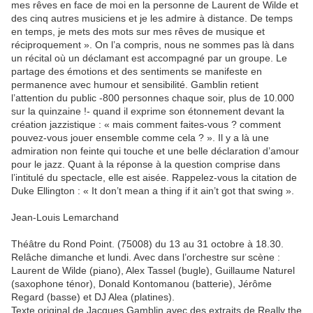
mes rêves en face de moi en la personne de Laurent de Wilde et
des cinq autres musiciens et je les admire à distance. De temps
en temps, je mets des mots sur mes rêves de musique et
réciproquement ». On l’a compris, nous ne sommes pas là dans
un récital où un déclamant est accompagné par un groupe. Le
partage des émotions et des sentiments se manifeste en
permanence avec humour et sensibilité. Gamblin retient
l’attention du public -800 personnes chaque soir, plus de 10.000
sur la quinzaine !- quand il exprime son étonnement devant la
création jazzistique : « mais comment faites-vous ? comment
pouvez-vous jouer ensemble comme cela ? ». Il y a là une
admiration non feinte qui touche et une belle déclaration d’amour
pour le jazz. Quant à la réponse à la question comprise dans
l’intitulé du spectacle, elle est aisée. Rappelez-vous la citation de
Duke Ellington : « It don’t mean a thing if it ain’t got that swing ».
Jean-Louis Lemarchand
Théâtre du Rond Point. (75008) du 13 au 31 octobre à 18.30.
Relâche dimanche et lundi. Avec dans l’orchestre sur scène :
Laurent de Wilde (piano), Alex Tassel (bugle), Guillaume Naturel
(saxophone ténor), Donald Kontomanou (batterie), Jérôme
Regard (basse) et DJ Alea (platines).
Texte original de Jacques Gamblin avec des extraits de Really the