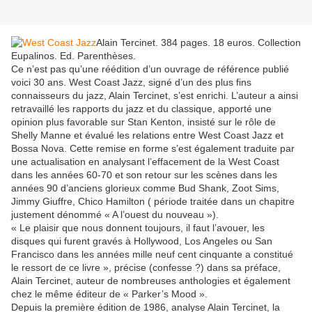
Alain Tercinet. 384 pages. 18 euros. Collection
Eupalinos. Ed. Parenthèses.
Ce n’est pas qu’une réédition d’un ouvrage de référence publié
voici 30 ans. West Coast Jazz, signé d’un des plus fins
connaisseurs du jazz, Alain Tercinet, s’est enrichi. L’auteur a ainsi
retravaillé les rapports du jazz et du classique, apporté une
opinion plus favorable sur Stan Kenton, insisté sur le rôle de
Shelly Manne et évalué les relations entre West Coast Jazz et
Bossa Nova. Cette remise en forme s’est également traduite par
une actualisation en analysant l’effacement de la West Coast
dans les années 60-70 et son retour sur les scènes dans les
années 90 d’anciens glorieux comme Bud Shank, Zoot Sims,
Jimmy Giuffre, Chico Hamilton ( période traitée dans un chapitre
justement dénommé « A l’ouest du nouveau »).
« Le plaisir que nous donnent toujours, il faut l’avouer, les
disques qui furent gravés à Hollywood, Los Angeles ou San
Francisco dans les années mille neuf cent cinquante a constitué
le ressort de ce livre », précise (confesse ?) dans sa préface,
Alain Tercinet, auteur de nombreuses anthologies et également
chez le même éditeur de « Parker’s Mood ».
Depuis la première édition de 1986, analyse Alain Tercinet, la