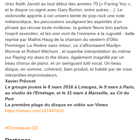
chez Keith Jarrett au tout début des années 70 (« Facing You »,
et le disque co-signé avec Gary Burton, entre autres....). Le
violoncelle apporte à cet univers teinté de pop-rock une note
mélancolique, les percussions soulignent les aspérités d'un
phrasé qui récuse toute mollesse, la guitare fleure bon parfois
l'esprit
seventies
, et les voix vont de l'onirisme à la rugosité : belle
reprise par Mathis Haug de la chanson du western d'Otto
Preminger
La Rivière sans retour
, où s'affrontaient Marilyn
Monroe et Robert Mitchum ; et superbe interprétation du même
sur
Paying my dues to the blues
, également magnifié par un
beau chorus de piano, et un swinguant
tutti
vocal. Un beau
disque, en somme, cohérent, bien produit, et habité par de vrais
interprètes-improvisateurs.
Xavier Prévost
Le groupe jouera le 8 mars 2016 à Limoges, le 9 mars à Paris,
au studio de l'Ermitage, et le 31 mars à Marseille, au Cri du
Port
La première plage du disque en vidéo sur Vimeo
https://vimeo.com/147447410
#Chroniques CD