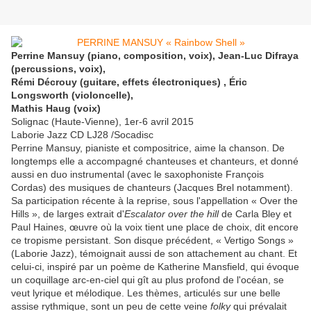
Perrine Mansuy (piano, composition, voix), Jean-Luc Difraya
(percussions, voix),
Rémi Décrouy (guitare, effets électroniques) , Éric
Longsworth (violoncelle),
Mathis Haug (voix)
Solignac (Haute-Vienne), 1er-6 avril 2015
Laborie Jazz CD LJ28 /Socadisc
Perrine Mansuy, pianiste et compositrice, aime la chanson. De
longtemps elle a accompagné chanteuses et chanteurs, et donné
aussi en duo instrumental (avec le saxophoniste François
Cordas) des musiques de chanteurs (Jacques Brel notamment).
Sa participation récente à la reprise, sous l'appellation « Over the
Hills », de larges extrait d'
Escalator over the hill
de Carla Bley et
Paul Haines, œuvre où la voix tient une place de choix, dit encore
ce tropisme persistant. Son disque précédent, « Vertigo Songs »
(Laborie Jazz), témoignait aussi de son attachement au chant. Et
celui-ci, inspiré par un poème de Katherine Mansfield, qui évoque
un coquillage arc-en-ciel qui gît au plus profond de l'océan, se
veut lyrique et mélodique. Les thèmes, articulés sur une belle
assise rythmique, sont un peu de cette veine
folky
qui prévalait