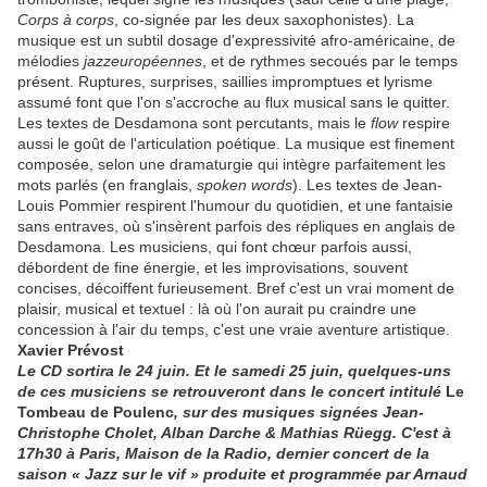
Corps à corps
, co-signée par les deux saxophonistes). La
musique est un subtil dosage d'expressivité afro-américaine, de
mélodies
jazzeuropéennes
, et de rythmes secoués par le temps
présent. Ruptures, surprises, saillies impromptues et lyrisme
assumé font que l'on s'accroche au flux musical sans le quitter.
Les textes de Desdamona sont percutants, mais le
flow
respire
aussi le goût de l'articulation poétique. La musique est finement
composée, selon une dramaturgie qui intègre parfaitement les
mots parlés (en franglais,
spoken words
). Les textes de Jean-
Louis Pommier respirent l'humour du quotidien, et une fantaisie
sans entraves, où s'insèrent parfois des répliques en anglais de
Desdamona. Les musiciens, qui font chœur parfois aussi,
débordent de fine énergie, et les improvisations, souvent
concises, décoiffent furieusement. Bref c'est un vrai moment de
plaisir, musical et textuel : là où l'on aurait pu craindre une
concession à l'air du temps, c'est une vraie aventure artistique.
Xavier Prévost
Le CD sortira le 24 juin. Et le samedi 25 juin, quelques-uns
de ces musiciens se retrouveront dans le concert intitulé
Le
Tombeau de Poulenc
, sur des musiques signées Jean-
Christophe Cholet, Alban Darche & Mathias Rüegg. C'est à
17h30 à Paris, Maison de la Radio, dernier concert de la
saison « Jazz sur le vif » produite et programmée par Arnaud