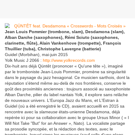
Jean Louis Pommier (trombone, slam), Desdamona (slam),
Alban Darche (saxophones), Rémi Sciuto (saxophones,
clarinette, flûte), Alain Vankenhove (trompette), François
Thuillier (tuba), Christophe Lavergne (batterie)
Guidel (Morbihan), mai-juin 2015
Yolk Music J 2066 :
http://www.yolkrecords.com
Dix-huit ans déjà Qüntêt (prononcer « Qu'une tête »), imaginé
par le tromboniste Jean-Louis Pommier, promène sa singularité
dans le paysage du jazz hexagonal. Ce musicien sarthois, dont la
réputation s'étend même au-delà de nos frontières, conserve le
goût des proximités anciennes : toujours associé au saxophoniste
Alban Darche, pilier du label nantais Yolk, il explore sans relâche
de nouveaux univers. L'Europa Jazz du Mans, et L'Estran à
Guidel (où a été enregistré le CD), avaient accueilli en 2015 sa
rencontre avec la
slameuse
états-unienne Desdamona, déjà
repérée ici pour sa collaboration avec le groupe Ursus Minor (
« I
Will Not Take "But" for an Answer », Nato). La vocaliste partage
sa prosodie syncopée, et la rédaction des textes, avec le
tromboniste, lequel signe les musiques (sauf celle d'une plage,