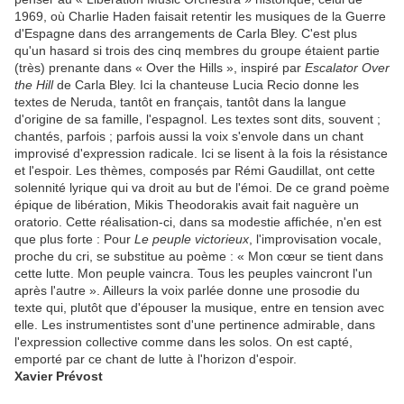
1969, où Charlie Haden faisait retentir les musiques de la Guerre
d'Espagne dans des arrangements de Carla Bley. C'est plus
qu'un hasard si trois des cinq membres du groupe étaient partie
(très) prenante dans « Over the Hills », inspiré par
Escalator Over
the Hill
de Carla Bley. Ici la chanteuse Lucia Recio donne les
textes de Neruda, tantôt en français, tantôt dans la langue
d'origine de sa famille, l'espagnol. Les textes sont dits, souvent ;
chantés, parfois ; parfois aussi la voix s'envole dans un chant
improvisé d'expression radicale. Ici se lisent à la fois la résistance
et l'espoir. Les thèmes, composés par Rémi Gaudillat, ont cette
solennité lyrique qui va droit au but de l'émoi. De ce grand poème
épique de libération, Mikis Theodorakis avait fait naguère un
oratorio. Cette réalisation-ci, dans sa modestie affichée, n'en est
que plus forte : Pour
Le peuple victorieux
, l'improvisation vocale,
proche du cri, se substitue au poème : « Mon cœur se tient dans
cette lutte. Mon peuple vaincra. Tous les peuples vaincront l'un
après l'autre ». Ailleurs la voix parlée donne une prosodie du
texte qui, plutôt que d'épouser la musique, entre en tension avec
elle. Les instrumentistes sont d'une pertinence admirable, dans
l'expression collective comme dans les solos. On est capté,
emporté par ce chant de lutte à l'horizon d'espoir.
Xavier Prévost