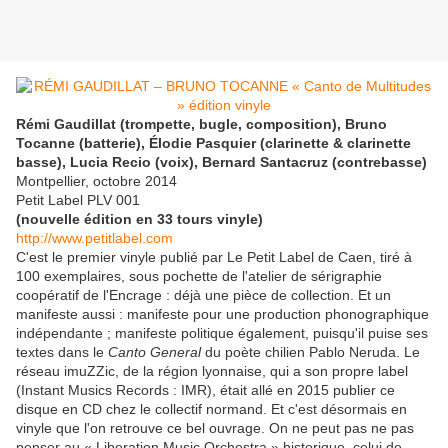
Rémi Gaudillat (trompette, bugle, composition), Bruno
Tocanne (batterie), Élodie Pasquier (clarinette & clarinette
basse), Lucia Recio (voix), Bernard Santacruz (contrebasse)
Montpellier, octobre 2014
Petit Label PLV 001
(nouvelle édition en 33 tours vinyle)
http://www.petitlabel.com
C'est le premier vinyle publié par Le Petit Label de Caen, tiré à
100 exemplaires, sous pochette de l'atelier de sérigraphie
coopératif de l'Encrage : déjà une pièce de collection. Et un
manifeste aussi : manifeste pour une production phonographique
indépendante ; manifeste politique également, puisqu'il puise ses
textes dans le
Canto General
du poète chilien Pablo Neruda. Le
réseau imuZZic, de la région lyonnaise, qui a son propre label
(Instant Musics Records : IMR), était allé en 2015 publier ce
disque en CD chez le collectif normand. Et c'est désormais en
vinyle que l'on retrouve ce bel ouvrage. On ne peut pas ne pas
penser au « Liberation Music Orchestra » historique, celui de