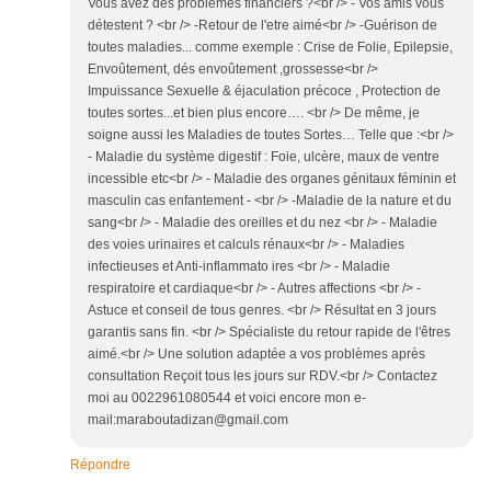
Vous avez des problèmes financiers ?<br /> - Vos amis vous
détestent ? <br /> -Retour de l'etre aimé<br /> -Guérison de
toutes maladies... comme exemple : Crise de Folie, Epilepsie,
Envoûtement, dés envoûtement ,grossesse<br />
Impuissance Sexuelle & éjaculation précoce , Protection de
toutes sortes...et bien plus encore…. <br /> De même, je
soigne aussi les Maladies de toutes Sortes… Telle que :<br />
- Maladie du système digestif : Foie, ulcère, maux de ventre
incessible etc<br /> - Maladie des organes génitaux féminin et
masculin cas enfantement - <br /> -Maladie de la nature et du
sang<br /> - Maladie des oreilles et du nez <br /> - Maladie
des voies urinaires et calculs rénaux<br /> - Maladies
infectieuses et Anti-inflammato ires <br /> - Maladie
respiratoire et cardiaque<br /> - Autres affections <br /> -
Astuce et conseil de tous genres. <br /> Résultat en 3 jours
garantis sans fin. <br /> Spécialiste du retour rapide de l'êtres
aimé.<br /> Une solution adaptée a vos problèmes après
consultation Reçoit tous les jours sur RDV.<br /> Contactez
moi au 0022961080544 et voici encore mon e-
mail:maraboutadizan@gmail.com
Répondre