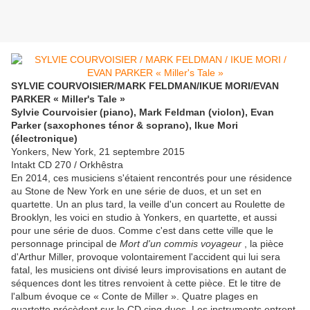
SYLVIE COURVOISIER/MARK FELDMAN/IKUE MORI/EVAN
PARKER « Miller's Tale »
Sylvie Courvoisier (piano), Mark Feldman (violon), Evan
Parker (saxophones ténor & soprano), Ikue Mori
(électronique)
Yonkers, New York, 21 septembre 2015
Intakt CD 270 / Orkhêstra
En 2014, ces musiciens s'étaient rencontrés pour une résidence
au Stone de New York en une série de duos, et un set en
quartette. Un an plus tard, la veille d'un concert au Roulette de
Brooklyn, les voici en studio à Yonkers, en quartette, et aussi
pour une série de duos. Comme c'est dans cette ville que le
personnage principal de
Mort d'un commis voyageur
, la pièce
d'Arthur Miller, provoque volontairement l'accident qui lui sera
fatal, les musiciens ont divisé leurs improvisations en autant de
séquences dont les titres renvoient à cette pièce. Et le titre de
l'album évoque ce « Conte de Miller ». Quatre plages en
quartette précèdent sur le CD cinq duos. Les instruments entrent