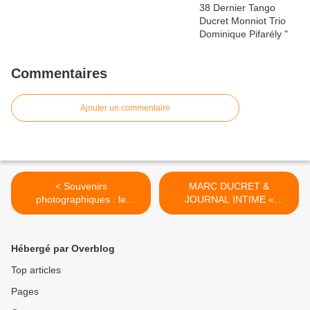
Commentaires
Ajouter un commentaire
< Souvenirs
MARC DUCRET &
photographiques : le
JOURNAL INTIME «
Palmarès du Tremplin Jazz
Paysage, avec bruits » >
2016
Hébergé par Overblog
Top articles
Pages