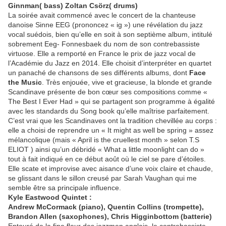
Ginnman( bass) Zoltan Csörz( drums)
La soirée avait commencé avec le concert de la chanteuse
danoise Sinne EEG (prononcez « ig ») une révélation du jazz
vocal suédois, bien qu’elle en soit à son septième album, intitulé
sobrement Eeg- Fonnesbaek du nom de son contrebassiste
virtuose. Elle a remporté en France le prix de jazz vocal de
l’Académie du Jazz en 2014. Elle choisit d’interpréter en quartet
un panaché de chansons de ses différents albums, dont
Face
the Music
. Très enjouée, vive et gracieuse, la blonde et grande
Scandinave présente de bon cœur ses compositions comme «
The Best I Ever Had » qui se partagent son programme à égalité
avec les standards du Song book qu’elle maîtrise parfaitement.
C’est vrai que les Scandinaves ont la tradition chevillée au corps :
elle a choisi de reprendre un « It might as well be spring » assez
mélancolique (mais « April is the cruellest month » selon T.S
ELIOT ) ainsi qu’un débridé « What a little moonlight can do »
tout à fait indiqué en ce début août où le ciel se pare d’étoiles.
Elle scate et improvise avec aisance d’une voix claire et chaude,
se glissant dans le sillon creusé par Sarah Vaughan qui me
semble être sa principale influence.
Kyle Eastwood Quintet :
Andrew McCormack (piano), Quentin Collins (trompette),
Brandon Allen (saxophones), Chris Higginbottom (batterie)