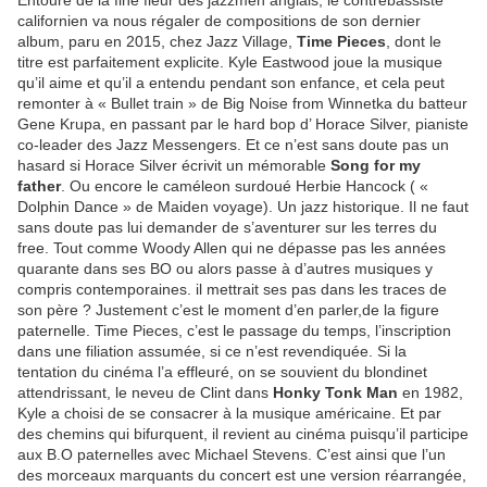
Entouré de la fine fleur des jazzmen anglais, le contrebassiste
californien va nous régaler de compositions de son dernier
album, paru en 2015, chez Jazz Village,
Time Pieces
, dont le
titre est parfaitement explicite. Kyle Eastwood joue la musique
qu’il aime et qu’il a entendu pendant son enfance, et cela peut
remonter à « Bullet train » de Big Noise from Winnetka du batteur
Gene Krupa, en passant par le hard bop d’ Horace Silver, pianiste
co-leader des Jazz Messengers. Et ce n’est sans doute pas un
hasard si Horace Silver écrivit un mémorable
Song for my
father
. Ou encore le caméleon surdoué Herbie Hancock ( «
Dolphin Dance » de Maiden voyage). Un jazz historique. Il ne faut
sans doute pas lui demander de s’aventurer sur les terres du
free. Tout comme Woody Allen qui ne dépasse pas les années
quarante dans ses BO ou alors passe à d’autres musiques y
compris contemporaines. il mettrait ses pas dans les traces de
son père ? Justement c’est le moment d’en parler,de la figure
paternelle. Time Pieces, c’est le passage du temps, l’inscription
dans une filiation assumée, si ce n’est revendiquée. Si la
tentation du cinéma l’a effleuré, on se souvient du blondinet
attendrissant, le neveu de Clint dans
Honky Tonk Man
en 1982,
Kyle a choisi de se consacrer à la musique américaine. Et par
des chemins qui bifurquent, il revient au cinéma puisqu’il participe
aux B.O paternelles avec Michael Stevens. C’est ainsi que l’un
des morceaux marquants du concert est une version réarrangée,