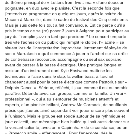
du thème principal de « Letters from Iwo Jima » d’une douceur
poignante, en duo avec le pianiste. C’est la seconde fois que
j’entends ce programme en quelques jours, après la soirée du
Mucem à Marseille, dans le cadre du festival des Cinq continents.
Mais je suis dette fois tout à fait convaincue. Est ce parce qu’il a
pris le temps de se (re) poser 3 jours à Avignon pour participer au
jury du Tremplin jazz en tant que président? Le concert emporte
très vite l’adhésion du public qui remplit le cloître, l’« acme » se
situant lors de l’interprétation improvisée, lentement déployée de
son « Marrakech » qu’il commence à jouer à l’archet sur sa drôle
de contrebasse raccourcie, accompagné du seul sax soprano
avant de passer à la basse électrique. Une pratique longue et
assidue d’un instrument dont Kyle Eastwood maîtrise les
techniques, à l’aise dans le slap, la walkin bass, à l’archet,
changeant aussi pour la basse électrique comme Pastorius sur «
Dolphin Dance ». Sérieux, réfléchi, il joue comme il est ou semble
paraître. Détendu avec son groupe, comme en famille. Un vrai «
professionnel », qui a su s’entourer de musiciens attentifs et
experts, d’un pianiste brillant, Andrew Mc Cormack, de soufflants
précis que j’aurais aimé cependant voir jouer encore plus souvent
à l’unisson. Mais le groupe est soudé autour de sa rythmique et
joue collectif, une mécanique bien huilée qui sait aussi donner sur
le versant caliente, avec un « Capirinha » de circonstance, ou un
« Prosecco smile » effervescent ! Pour l’anecdote, dès le