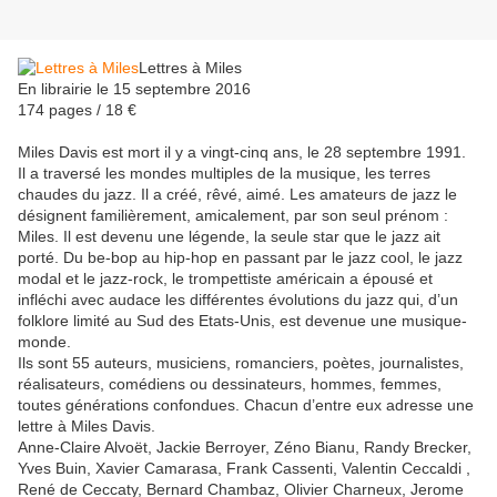
Lettres à Miles
En librairie le 15 septembre 2016
174 pages / 18 €
Miles Davis est mort il y a vingt-cinq ans, le 28 septembre 1991.
Il a traversé les mondes multiples de la musique, les terres
chaudes du jazz. Il a créé, rêvé, aimé. Les amateurs de jazz le
désignent familièrement, amicalement, par son seul prénom :
Miles. Il est devenu une légende, la seule star que le jazz ait
porté. Du be-bop au hip-hop en passant par le jazz cool, le jazz
modal et le jazz-rock, le trompettiste américain a épousé et
infléchi avec audace les différentes évolutions du jazz qui, d’un
folklore limité au Sud des Etats-Unis, est devenue une musique-
monde.
Ils sont 55 auteurs, musiciens, romanciers, poètes, journalistes,
réalisateurs, comédiens ou dessinateurs, hommes, femmes,
toutes générations confondues. Chacun d’entre eux adresse une
lettre à Miles Davis.
Anne-Claire Alvoët, Jackie Berroyer, Zéno Bianu, Randy Brecker,
Yves Buin, Xavier Camarasa, Frank Cassenti, Valentin Ceccaldi ,
René de Ceccaty, Bernard Chambaz, Olivier Charneux, Jerome