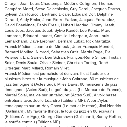
Charyn, Jean-Louis Chautemps, Médéric Collignon, Thomas
Compère-Morel, Steve Dalachinsky, Guy Darol , Jacques Darras,
Sylvain Darrifourcq , Bertrand Dicale, Edouard Dor, Delphine
Durand, Andy Emler, Jean-Pierre Farkas, Jacques Ferrandez,
David Foenkinos, Paolo Fresu, Hubert Haddad, Jimmy Heath,
Louis Joos, Jacques Jouet, Sylvie Kandé, Lee Konitz, Marc
Lambron, Edouard Launet, Camille Leherpeur, Jean-Louis
Lemarchand, Dave Liebman, Bernard Lubat, Rick Margitza,
Franck Médioni, Jeanne de Mirbeck , Jean-François Mondot,
Bernard Morlino, Nimrod, Sébastien Ortiz, Martin Page, Pia
Petersen, Eric Sarner, Ben Sidran, François-René Simon, Tristan
Soler, Denis Soula, Olivier Steiner, Christian Tarting, René
Urtreger, Marc Villard, Romain Villet.
Franck Médioni est journaliste et écrivain. Il est l’auteur de
plusieurs livres sur la musique : John Coltrane, 80 musiciens de
jazz témoignent (Actes Sud), Miles Davis, 80 musiciens de jazz
témoignent (Actes Sud), Le goût du jazz (Le Mercure de France),
Martial Solal, ma vie sur un tabouret (Actes Sud), À voix basse,
entretiens avec Joëlle Léandre (Editions MF), Albert Ayler,
témoignages sur un Holy Ghost (Le mot et le reste), Jimi Hendrix
(Gallimard), My favorite things, le tour du jazz en 80 écrivains
(Editions Alter Ego), George Gershwin (Gallimard), Sonny Rollins,
le souffle continu (Editions MF).