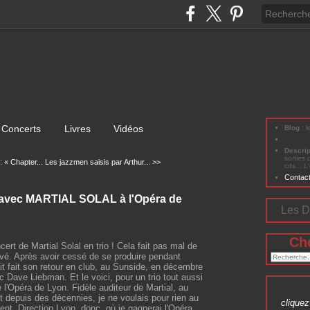
Concerts
Livres
Vidéos
Blog
: 
Descri
sorties 
« Chapter...
Les jazzmen saisis par Arthur... >>
cds... L
Contac
ec MARTIAL SOLAL à l'Opéra de
Les D
Ch
ert de Martial Solal en trio ! Cela fait pas mal de
ivé. Après avoir cessé de se produire pendant
it fait son retour en club, au Sunside, en décembre
c Dave Liebman. Et le voici, pour un trio tout aussi
 l'Opéra de Lyon. Fidèle auditeur de Martial, au
 depuis des décennies, je ne voulais pour rien au
cliquez 
. Direction Lyon, donc, où je gagnerai l'Opéra