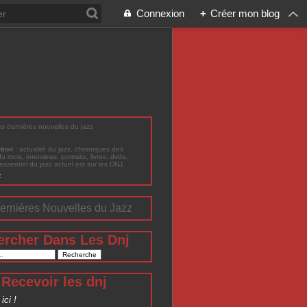
Connexion
+
Créer mon blog
les dernières nouvelles du jazz
ption
: actualité du jazz, chroniques des
du mois, interviews, portraits, livres, dvds,
'essentiel du jazz actuel est sur les DNJ.
t
ernières Nouvelles du Jazz
ercher Dans Les Dnj
Recevoir les dnj
ici !