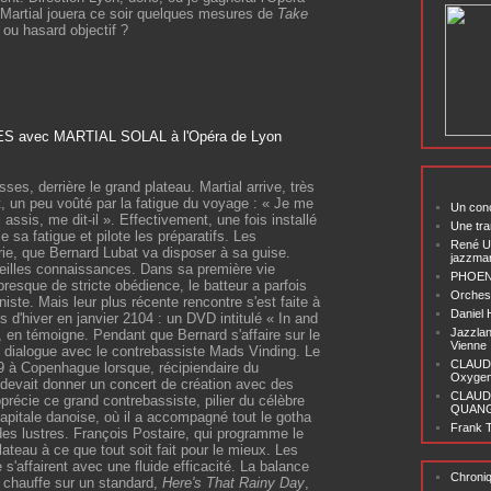
; Martial jouera ce soir quelques mesures de
Take
. ou hasard objectif ?
sses, derrière le grand plateau. Martial arrive, très
, un peu voûté par la fatigue du voyage : « Je me
Un conc
 assis, me dit-il ». Effectivement, une fois installé
Une tra
e sa fatigue et pilote les préparatifs. Les
René U
erie, que Bernard Lubat va disposer à sa guise.
jazzma
ieilles connaissances. Dans sa première vie
PHOENI
resque de stricte obédience, le batteur a parfois
Orchest
iste. Mais leur plus récente rencontre s'est faite à
Daniel
 d'hiver en janvier 2104 : un DVD intitulé « In and
Jazzlan
, en témoigne. Pendant que Bernard s'affaire sur le
Vienne
l dialogue avec le contrebassiste Mads Vinding. Le
CLAUDI
99 à Copenhague lorsque, récipiendaire du
Oxygen 
l devait donner un concert de création avec des
CLAUD
précie ce grand contrebassiste, pilier du célèbre
QUANG ‘
apitale danoise, où il a accompagné tout le gotha
Frank T
 des lustres. François Postaire, qui programme le
plateau à ce que tout soit fait pour le mieux. Les
s'affairent avec une fluide efficacité. La balance
Chroni
 chauffe sur un standard,
Here's That Rainy Day
,