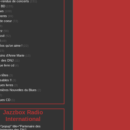
-rendus de concerts
(231)
- BD
(155)
ews
(109)
ents
(99)
de coeur
(72)
8)
zz
(56)
assé
(52)
l
(49)
éos qu'on aime !
(22)
15)
sins d'Anne Marie
(13)
s des DNJ
(11)
ue livre cd
(4)
 têtes
(3)
sables !!
(3)
ues livres
(3)
nières Nouvelles du Blues
(2)
2)
ques CD
(1)
Jazzbox Radio
International
="popup" title="Partenaire des
artenaire des DNJ