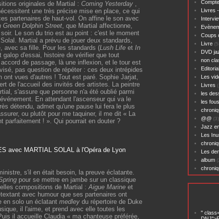
Compte
tions originales de Martial :
Coming Yesterday
,
 nécessitent une très précise mise en place, ce qui
Livres 
es partenaires de haut-vol. On affine le son avec
Intervi
 Green Dolphin Street
, que Martial affectionne,
Evènem
soir. Le son du trio est au point : c'est le moment
Coups 
ia Solal. Martial a prévu de jouer deux standards,
Livre
(5
, avec sa fille. Pour les standards (
Lush Life
et
In
DVD ja
it galop d'essai, histoire de vérifier que tout
non cl
n accord de passage, là une inflexion, et le tour est
Editoria
visé, pas question de répéter : ces deux intrépides
en ont vues d'autres ! Tout est paré. Sophie Jarjat,
Les vid
rt de l'accueil des invités des artistes. La peintre
Livres
(
ial, s'assure que personne n'a été oublié parmi
les des
-événement. En attendant l'ascenseur qui va le
les fou
très détendu, admet qu'une pause lui fera le plus
chroniq
surer, ou plutôt pour me taquiner, il me dit « La
@@
(3)
nt parfaitement ! ». Qui pourrait en douter ?
Jazz en
Les Inu
chroniq
Les der
album
(
chroni
nistre, s'il en était besoin, la preuve éclatante.
Spring
pour se mettre en jambe sur un classique
belles compositions de Martial :
Aigue Marine
et
rétextant avec humour que ses partenaires ont
re en solo un éclatant
medley
du répertoire de Duke
sique, il l'aime, et prend avec elle toutes les
" class
 Puis il accueille Claudia « ma chanteuse préférée,
DNJ">P