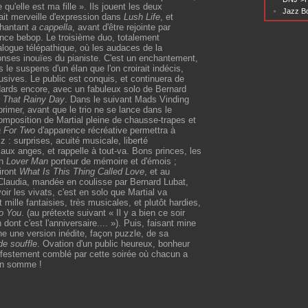
 qu'elle est ma fille ». Ils jouent les deux
Jazz Bo
ait merveille d'expression dans
Lush Life
, et
hantant
a cappella
, avant d'être rejointe par
ence bebop. Le troisième duo, totalement
ialogue télépathique, où les audaces de la
onses inouïes du pianiste. C'est un enchantement,
ns le suspens d'un élan que l'on croirait indécis,
usives. Le public est conquis, et continuera de
andards encore, avec un fabuleux solo de Bernard
s That Rainy Day
. Dans le suivant Mads Vinding
primer, avant que le trio ne se lance dans le
omposition de Martial pleine de chausse-trapes et
 For Two
d'apparence récréative permettra à
z : surprises, acuité musicale, liberté
t aux anges, et rappelle à tout-va. Bons princes, les
un
Lover Man
porteur de mémoire et d'émois ;
iront
What Is This Thing Called Love
, et au
 Claudia, mandée en coulisse par Bernard Lubat,
voir les vivats, c'est en solo que Martial va
mille fantaisies, très musicales, et plutôt hardies,
o You
. (au prétexte suivant « Il y a bien ce soir
n dont c'est l'anniversaire.... »). Puis, faisant mine
nne une version inédite, façon puzzle, de sa
de souffle
. Ovation d'un public heureux, bonheur
ifestement comblé par cette soirée où chacun a
 en somme !