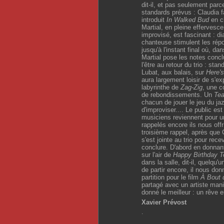
dit-il, et pas seulement parce
standards prévus : Claudia f
introduit
In Walked Bud
en c
Martial, en pleine effervesc
improvisé, est fascinant : d
chanteuse stimulent les rép
jusqu'à l'instant final où, da
Martial pose les notes concl
l'être au retour du trio : st
Lubat, aux balais, sur
Here'
aura largement loisir de s'ex
labyrinthe de
Zag-Zig
, une c
de rebondissements. Un
Tea
chacun de jouer le jeu du jaz
d'improviser.... Le public es
musiciens reviennent pour 
rappelés encore ils nous offr
troisième rappel, après que
s'est jointe au trio pour rece
conclure. D'abord en donnant 
sur l'air de
Happy Birthday T
dans la salle, dit-il, quelqu'u
de partir encore, il nous do
partition pour le film
À Bout 
partagé avec un artiste man
donné le meilleur : un rêve
Xavier Prévost
.