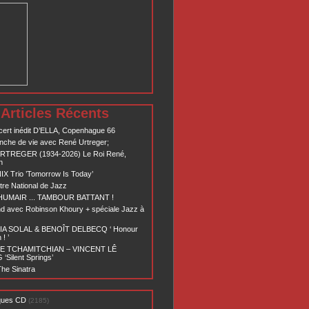
Articles Récents
ert inédit D’ELLA, Copenhague 66
nche de vie avec René Urtreger;
RTREGER (1934-2026) Le Roi René,
n
X Trio ’Tomorrow Is Today’
re National de Jazz
 HUMAIR ... TAMBOUR BATTANT !
d avec Robinson Khoury + spéciale Jazz à
A SOLAL & BENOÎT DELBECQ ‘ Honour
! ’
E TCHAMITCHIAN – VINCENT LÊ
Silent Springs’
he Sinatra
ques CD
(2185)