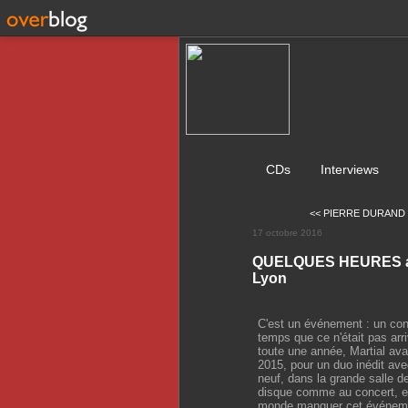
CDs
Interviews
<< PIERRE DURAND : 
17 octobre 2016
QUELQUES HEURES av
Lyon
C'est un événement : un conc
temps que ce n'était pas arr
toute une année, Martial ava
2015, pour un duo inédit ave
neuf, dans la grande salle de
disque comme au concert, et
monde manquer cet événement