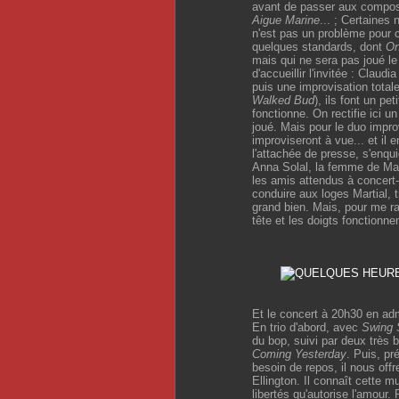
avant de passer aux composi
Aigue Marine
... ; Certaines
n'est pas un problème pour c
quelques standards, dont
On
mais qui ne sera pas joué le 
d'accueillir l'invitée : Claud
puis une improvisation totale
Walked Bud
), ils font un pet
fonctionne. On rectifie ici u
joué. Mais pour le duo impro
improviseront à vue... et il 
l'attachée de presse, s'enquie
Anna Solal, la femme de Mart
les amis attendus à concert
conduire aux loges Martial, 
grand bien. Mais, pour me ras
tête et les doigts fonctionne
Et le concert à 20h30 en admi
En trio d'abord, avec
Swing 
du bop, suivi par deux très 
Coming Yesterday
. Puis, p
besoin de repos, il nous off
Ellington. Il connaît cette mu
libertés qu'autorise l'amour.