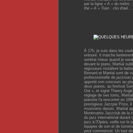
par la ligne « A » du métro 
the « A » Train
: clin d'œil...
À 17h, je suis dans les couli
entouré. Il marche lentement
sentirai mieux quand je serai
devant le piano, Martial oubli
régisseurs installent la batt
Bernard et Martial sont de v
professionnelle de
jazzman
p
apporté son concours au pian
deux pianos, au festival Sons
Out », et signé Thierry Augé
réglage de ses toms, Martia
pianiste l'a rencontré en 19
prestigieux Jazzpar Prize, i
musiciens danois. Martial ap
Montmartre Jazzclub de la c
du jazz international durant
jazz à l'Opéra, veille sur le 
équipes de son et de lumière 
peut commencer. Un tour de