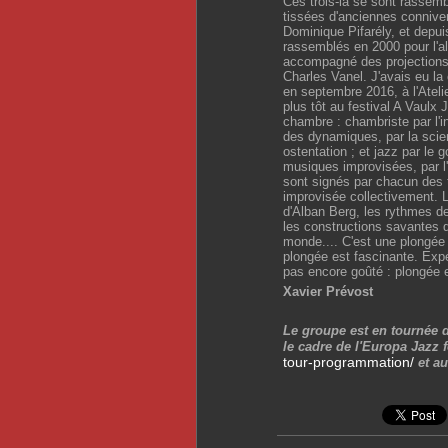
Ces trois-là se sont rassemb
tissées d'anciennes conniven
Dominique Pifarély, et depuis
rassemblés en 2000 pour l'a
accompagné des projections 
Charles Vanel. J'avais eu la 
en septembre 2016, à l'Atel
plus tôt au festival A Vaulx 
chambre : chambriste par l'in
des dynamiques, par la scie
ostentation ; et jazz par le
musiques improvisées, par l'
sont signés par chacun des 
improvisée collectivement. L
d'Alban Berg, les rythmes d
les constructions savantes d
monde.... C'est une plongée 
plongée est fascinante. Expé
pas encore goûté : plongée e
Xavier Prévost
Le groupe est en tournée 
le cadre de l'Europa Jazz 
tour-programmation/
et au