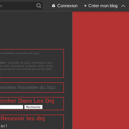
Connexion
+
Créer mon blog
les dernières nouvelles du jazz
ption
: actualité du jazz, chroniques des
du mois, interviews, portraits, livres, dvds,
'essentiel du jazz actuel est sur les DNJ.
t
ernières Nouvelles du Jazz
ercher Dans Les Dnj
Recevoir les dnj
ici !