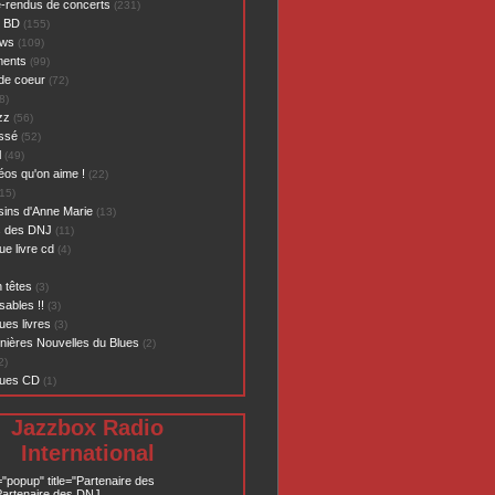
-rendus de concerts
(231)
- BD
(155)
ews
(109)
ents
(99)
de coeur
(72)
8)
zz
(56)
assé
(52)
l
(49)
éos qu'on aime !
(22)
15)
sins d'Anne Marie
(13)
s des DNJ
(11)
ue livre cd
(4)
 têtes
(3)
sables !!
(3)
ues livres
(3)
nières Nouvelles du Blues
(2)
2)
ques CD
(1)
Jazzbox Radio
International
="popup" title="Partenaire des
artenaire des DNJ