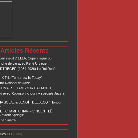
Articles Récents
ert inédit D’ELLA, Copenhague 66
nche de vie avec René Urtreger;
RTREGER (1934-2026) Le Roi René,
n
X Trio ’Tomorrow Is Today’
re National de Jazz
 HUMAIR ... TAMBOUR BATTANT !
d avec Robinson Khoury + spéciale Jazz à
A SOLAL & BENOÎT DELBECQ ‘ Honour
! ’
E TCHAMITCHIAN – VINCENT LÊ
Silent Springs’
he Sinatra
ques CD
(2185)