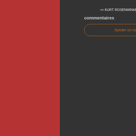
<< KURT ROSENWINKELL 
commentaires
Ajouter un c