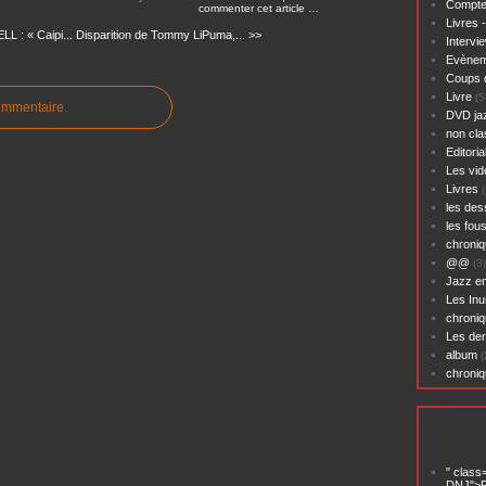
Compte
commenter cet article
…
Livres 
: « Caipi...
Disparition de Tommy LiPuma,... >>
Intervi
Evènem
Coups 
Livre
(5
ommentaire
DVD ja
non cl
Editoria
Les vid
Livres
(
les des
les fou
chroniq
@@
(3)
Jazz en
Les Inu
chroniq
Les der
album
(
chroni
" class
DNJ">P