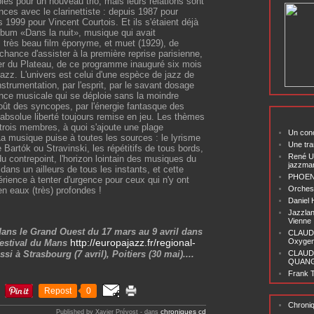
lés pour un nouveau trio, mais leurs relations sont
ces avec le clarinettiste : depuis 1987 pour
 1999 pour Vincent Courtois. Et ils s'étaient déjà
lbum «Dans la nuit», musique qui avait
très beau film éponyme, et muet (1929), de
chance d'assister à la première reprise parisienne,
ier du Plateau, de ce programme inauguré six mois
Jazz. L'univers est celui d'une espèce de jazz de
strumentation, par l'esprit, par le savant dosage
nce musicale qui se déploie sans la moindre
 goût des syncopes, par l'énergie fantasque des
absolue liberté toujours remise en jeu. Les thèmes
trois membres, à quoi s'ajoute une plage
Un conc
a musique puise à toutes les sources : le lyrisme
Une tra
e Bart
ó
k ou Stravinski, les répétitifs de tous bords,
René U
u contrepoint, l'horizon lointain des musiques du
jazzma
dans un ailleurs de tous les instants, et cette
PHOENI
rience à tenter d'urgence pour ceux qui n'y ont
Orchest
n eaux (très) profondes !
Daniel
Jazzlan
Vienne
dans le Grand Ouest du 17 mars au 9 avril dans
CLAUDI
http://europajazz.fr/regional-
Oxygen 
festival du Mans
ssi à Strasbourg (7 avril), Poitiers (30 mai)....
CLAUD
QUANG ‘
Frank T
Repost
0
Chroni
chroniques cd
Published by Xavier Prévost
-
dans