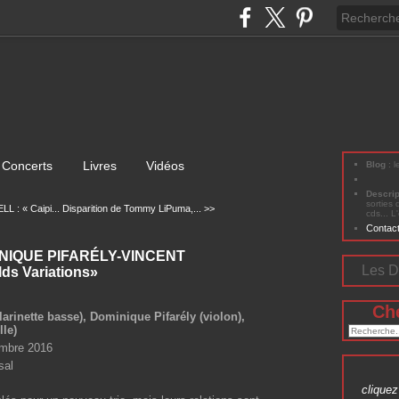
Concerts
Livres
Vidéos
Blog
: 
Descri
sorties 
: « Caipi...
Disparition de Tommy LiPuma,... >>
cds... L
Contac
NIQUE PIFARÉLY-VINCENT
Les D
ds Variations»
Ch
clarinette basse), Dominique Pifarély (violon),
lle)
embre 2016
sal
cliquez 