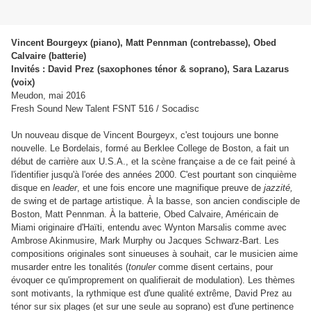
Vincent Bourgeyx (piano), Matt Pennman (contrebasse), Obed
Calvaire (batterie)
Invités : David Prez (saxophones ténor & soprano), Sara Lazarus
(voix)
Meudon, mai 2016
Fresh Sound New Talent FSNT 516 / Socadisc
Un nouveau disque de Vincent Bourgeyx, c'est toujours une bonne
nouvelle. Le Bordelais, formé au Berklee College de Boston, a fait un
début de carrière aux U.S.A., et la scène française a de ce fait peiné à
l'identifier jusqu'à l'orée des années 2000. C'est pourtant son cinquième
disque en
leader
, et une fois encore une magnifique preuve de
jazzité,
de swing et de partage artistique.
À
la basse, son ancien condisciple de
Boston, Matt Pennman.
À la batterie, Obed Calvaire, Américain de
Miami originaire d'Haïti, entendu avec Wynton Marsalis comme avec
Ambrose Akinmusire, Mark Murphy ou Jacques Schwarz-Bart. Les
compositions originales sont sinueuses à souhait, car le musicien aime
musarder entre les tonalités (
tonuler
comme disent certains, pour
évoquer ce qu'improprement on qualifierait de modulation). Les thèmes
sont motivants, la rythmique est d'une qualité extrême, David Prez au
ténor sur six plages (et sur une seule au soprano) est d'une pertinence