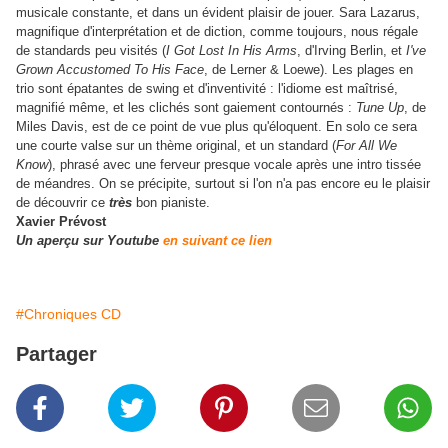
musicale constante, et dans un évident plaisir de jouer. Sara Lazarus,
magnifique d'interprétation et de diction, comme toujours, nous régale
de standards peu visités (
I Got Lost In His Arms
, d'Irving Berlin, et
I've
Grown Accustomed To His Face
, de Lerner & Loewe). Les plages en
trio sont épatantes de swing et d'inventivité : l'idiome est maîtrisé,
magnifié même, et les clichés sont gaiement contournés :
Tune Up
, de
Miles Davis, est de ce point de vue plus qu'éloquent. En solo ce sera
une courte valse sur un thème original, et un standard (
For All We
Know
), phrasé avec une ferveur presque vocale après une intro tissée
de méandres. On se précipite, surtout si l'on n'a pas encore eu le plaisir
de découvrir ce
très
bon pianiste.
Xavier Prévost
Un aperçu sur Youtube
en suivant ce lien
#Chroniques CD
Partager