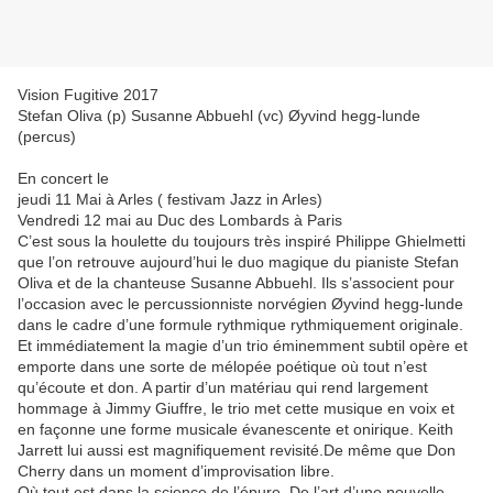
Vision Fugitive 2017
Stefan Oliva (p) Susanne Abbuehl (vc) Øyvind hegg-lunde
(percus)
En concert le
jeudi 11 Mai à Arles ( festivam Jazz in Arles)
Vendredi 12 mai au Duc des Lombards à Paris
C’est sous la houlette du toujours très inspiré Philippe Ghielmetti
que l’on retrouve aujourd’hui le duo magique du pianiste Stefan
Oliva et de la chanteuse Susanne Abbuehl. Ils s’associent pour
l’occasion avec le percussionniste norvégien Øyvind hegg-lunde
dans le cadre d’une formule rythmique rythmiquement originale.
Et immédiatement la magie d’un trio éminemment subtil opère et
emporte dans une sorte de mélopée poétique où tout n’est
qu’écoute et don. A partir d’un matériau qui rend largement
hommage à Jimmy Giuffre, le trio met cette musique en voix et
en façonne une forme musicale évanescente et onirique. Keith
Jarrett lui aussi est magnifiquement revisité.De même que Don
Cherry dans un moment d’improvisation libre.
Où tout est dans la science de l’épure. De l’art d’une nouvelle