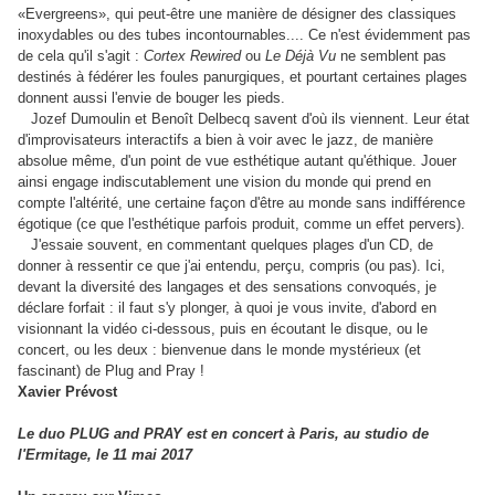
«Evergreens», qui peut-être une manière de désigner des classiques
inoxydables ou des tubes incontournables.... Ce n'est évidemment pas
de cela qu'il s'agit :
Cortex Rewired
ou
Le Déjà Vu
ne semblent pas
destinés
à fédérer les foules panurgiques, et pourtant certaines plages
donnent aussi l'envie de bouger les pieds.
Jozef Dumoulin et Benoît Delbecq savent d'où ils viennent. Leur état
d'improvisateurs interactifs a bien à voir avec le jazz, de manière
absolue même, d'un point de vue esthétique autant qu'éthique. Jouer
ainsi engage indiscutablement une vision du monde qui prend en
compte l'altérité, une certaine façon d'être au monde sans indifférence
égotique (ce que l'esthétique parfois produit, comme un effet pervers).
J'essaie souvent, en commentant quelques plages d'un CD, de
donner à ressentir ce que j'ai entendu, perçu, compris (ou pas). Ici,
devant la diversité des langages et des sensations convoqués, je
déclare forfait : il faut s'y plonger, à quoi je vous invite, d'abord en
visionnant la vidéo ci-dessous, puis en écoutant le disque, ou le
concert, ou les deux : bienvenue dans le monde mystérieux (et
fascinant) de Plug and Pray !
Xavier Prévost
Le duo PLUG and PRAY est en concert à Paris, au studio de
l'Ermitage, le 11 mai 2017