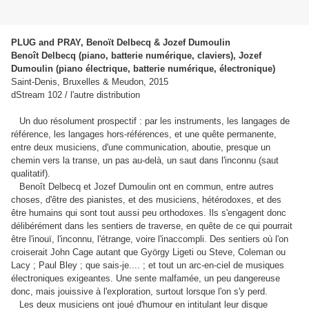
PLUG and PRAY, Benoït Delbecq & Jozef Dumoulin
Benoît Delbecq (piano, batterie numérique, claviers), Jozef
Dumoulin (piano électrique, batterie numérique, électronique)
Saint-Denis, Bruxelles & Meudon, 2015
dStream 102 / l'autre distribution
Un duo résolument prospectif : par les instruments, les langages de
référence, les langages hors-références, et une quête permanente,
entre deux musiciens, d'une communication, aboutie, presque un
chemin vers la transe, un pas au-delà, un saut dans l'inconnu (saut
qualitatif).
Benoît Delbecq et Jozef Dumoulin ont en commun, entre autres
choses, d'être des pianistes, et des musiciens, hétérodoxes, et des
être humains qui sont tout aussi peu orthodoxes. Ils s'engagent donc
délibérément dans les sentiers de traverse, en quête de ce qui pourrait
être l'inouï, l'inconnu, l'étrange, voire l'inaccompli. Des sentiers où l'on
croiserait John Cage autant que György Ligeti ou Steve, Coleman ou
Lacy ; Paul Bley ; que sais-je.... ; et tout un arc-en-ciel de musiques
électroniques exigeantes. Une sente malfamée, un peu dangereuse
donc, mais jouissive à l'exploration, surtout lorsque l'on s'y perd.
Les deux musiciens ont joué d'humour en intitulant leur disque