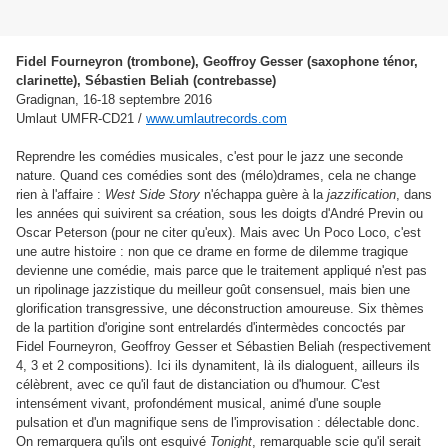
Fidel Fourneyron (trombone), Geoffroy Gesser (saxophone ténor,
clarinette), Sébastien Beliah (contrebasse)
Gradignan, 16-18 septembre 2016
Umlaut UMFR-CD21 /
www.umlautrecords.com
Reprendre les comédies musicales, c'est pour le jazz une seconde
nature. Quand ces comédies sont des (mélo)drames, cela ne change
rien à l'affaire :
West Side Story
n'échappa guère à la
jazzification
, dans
les années qui suivirent sa création, sous les doigts d'André Previn ou
Oscar Peterson (pour ne citer qu'eux). Mais avec Un Poco Loco, c'est
une autre histoire : non que ce drame en forme de dilemme tragique
devienne une comédie, mais parce que le traitement appliqué n'est pas
un ripolinage jazzistique du meilleur goût consensuel, mais bien une
glorification transgressive, une déconstruction amoureuse. Six thèmes
de la partition d'origine sont entrelardés d'intermèdes concoctés par
Fidel Fourneyron, Geoffroy Gesser et Sébastien Beliah (respectivement
4, 3 et 2 compositions). Ici ils dynamitent, là ils dialoguent, ailleurs ils
célèbrent, avec ce qu'il faut de distanciation ou d'humour. C'est
intensément vivant, profondément musical, animé d'une souple
pulsation et d'un magnifique sens de l'improvisation : délectable donc.
On remarquera qu'ils ont esquivé
Tonight
, remarquable scie qu'il serait