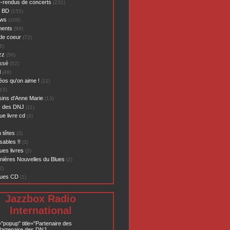
-rendus de concerts
(231)
- BD
(155)
ews
(109)
ents
(99)
de coeur
(72)
8)
zz
(56)
assé
(52)
l
(49)
éos qu'on aime !
(22)
15)
sins d'Anne Marie
(13)
s des DNJ
(11)
ue livre cd
(4)
 têtes
(3)
sables !!
(3)
ues livres
(3)
nières Nouvelles du Blues
(2)
2)
ques CD
(1)
Jazzbox Radio
International
="popup" title="Partenaire des
artenaire des DNJ