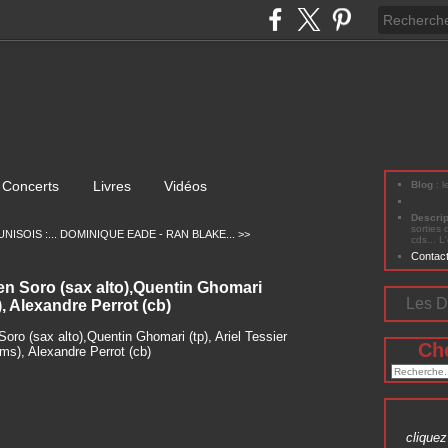
Concerts
Livres
Vidéos
Blog
: 
Descri
sorties 
ISOIS :...
DOMINIQUE EADE - RAN BLAKE... >>
cds... L
Contac
en Soro (sax alto),Quentin Ghomari
Les D
), Alexandre Perrot (cb)
Ch
cliquez 