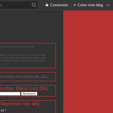
Connexion
+
Créer mon blog
les dernières nouvelles du jazz
ption
: actualité du jazz, chroniques des
du mois, interviews, portraits, livres, dvds,
'essentiel du jazz actuel est sur les DNJ.
t
ernières Nouvelles du Jazz
ercher Dans Les Dnj
Recevoir les dnj
ici !