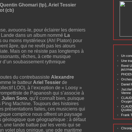
,Quentin Ghomari (tp), Ariel Tessier
ot (cb)
e, avouons-le, pour éclairer les derniers
rtet Lande dans un album nommé
La
lus ou moins mystérieux (Ah! Platon) pour
ent âpre, qui ne revêt pas les atours
ate. Mais on ne résiste pas longtemps à
Un conc
issonants, rêches, à cette musique
Une tra
our d’un soubassement rythmique
René U
jazzma
PHOENI
toutes du contrebassiste
Alexandre
Orchest
 comme le batteur
Ariel Tessier
de
Daniel
ollectif LOO), à l’exception de « Loosy »
Jazzlan
 trompettiste de Papanosh qui s’associe à
Vienne
e
Julien Soro
, qu’il connaît bien, puisque
CLAUDI
Oxygen 
s Ping Machine. Toujours des histoires
CLAUD
Les présentations faites, ces musiciens qui
QUANG ‘
gique complice nous offrent un paysage
Frank T
s géologique que géographique : à défaut
 une lande battue par les vents qui se
Chroni
un volet plus onirique, une ode maritime