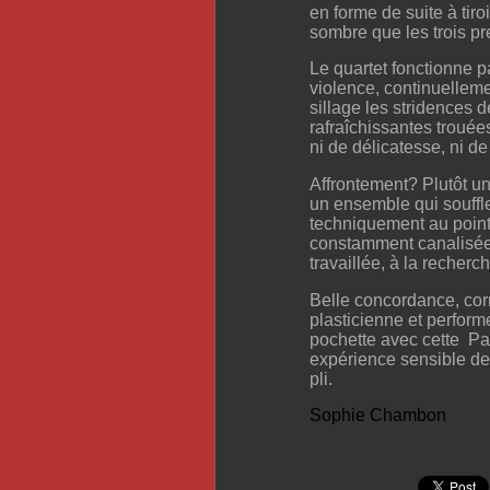
en forme de suite à tiro
sombre que les trois p
Le quartet fonctionne p
violence, continuellem
sillage les stridences d
rafraîchissantes trouée
ni de délicatesse, ni d
Affrontement? Plutôt un
un ensemble qui souffle
techniquement au point
constamment canalisée 
travaillée, à la recherc
Belle concordance, cor
plasticienne et perform
pochette avec cette Par
expérience sensible de 
pli.
Sophie Chambon