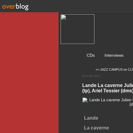
CDs
Interviews
<< JAZZ CAMPUS en CLUN
23 août 2017
Lande La caverne Juli
(tp), Ariel Tessier (dms
Lande
La caverne