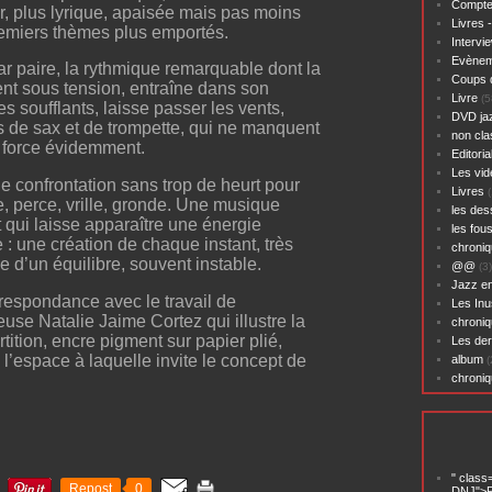
Compte
ir, plus lyrique, apaisée mais pas moins
Livres 
remiers thèmes plus emportés.
Intervi
Evènem
ar paire, la rythmique remarquable dont la
Coups 
ent sous tension, entraîne dans son
Livre
(5
es soufflants, laisse passer les vents,
DVD ja
s de sax et de trompette, qui ne manquent
non cl
e force évidemment.
Editoria
Les vid
e confrontation sans trop de heurt pour
Livres
(
, perce, vrille, gronde. Une musique
les des
 qui laisse apparaître une énergie
les fou
: une création de chaque instant, très
chroniq
he d’un équilibre, souvent instable.
@@
(3)
Jazz en
respondance avec le travail de
Les Inu
euse Natalie Jaime Cortez qui illustre la
chroniq
tition, encre pigment sur papier plié,
Les der
l’espace à laquelle invite le concept de
album
(
chroni
" class
Repost
0
DNJ">P