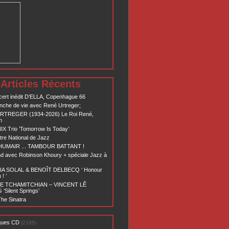
Articles Récents
ert inédit D’ELLA, Copenhague 66
nche de vie avec René Urtreger;
RTREGER (1934-2026) Le Roi René,
n
X Trio ’Tomorrow Is Today’
re National de Jazz
 HUMAIR ... TAMBOUR BATTANT !
d avec Robinson Khoury + spéciale Jazz à
A SOLAL & BENOÎT DELBECQ ‘ Honour
! ’
E TCHAMITCHIAN – VINCENT LÊ
Silent Springs’
he Sinatra
ques CD
(2185)