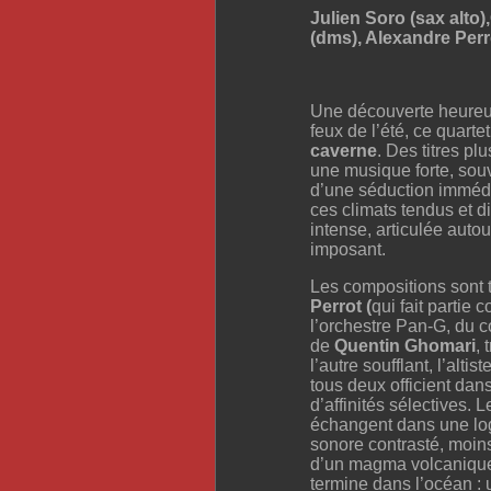
Julien Soro (sax alto)
(dms), Alexandre Perr
Une découverte heureus
feux de l’été, ce qua
caverne
. Des titres p
une musique forte, souv
d’une séduction immédi
ces climats tendus et d
intense, articulée aut
imposant.
Les compositions sont 
Perrot (
qui fait partie
l’orchestre Pan-G, du c
de
Quentin Ghomari
,
l’autre soufflant, l’altist
tous deux officient dan
d’affinités sélectives. 
échangent dans une lo
sonore contrasté, moin
d’un magma volcanique,
termine dans l’océan : 