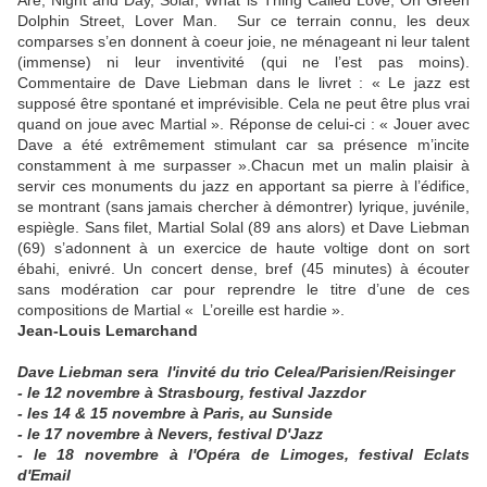
Are, Night and Day, Solar, What is Thing Called Love, On Green
Dolphin Street, Lover Man. Sur ce terrain connu, les deux
comparses s’en donnent à coeur joie, ne ménageant ni leur talent
(immense) ni leur inventivité (qui ne l’est pas moins).
Commentaire de Dave Liebman dans le livret : « Le jazz est
supposé être spontané et imprévisible. Cela ne peut être plus vrai
quand on joue avec Martial ». Réponse de celui-ci : « Jouer avec
Dave a été extrêmement stimulant car sa présence m’incite
constamment à me surpasser ».Chacun met un malin plaisir à
servir ces monuments du jazz en apportant sa pierre à l’édifice,
se montrant (sans jamais chercher à démontrer) lyrique, juvénile,
espiègle. Sans filet, Martial Solal (89 ans alors) et Dave Liebman
(69) s’adonnent à un exercice de haute voltige dont on sort
ébahi, enivré. Un concert dense, bref (45 minutes) à écouter
sans modération car pour reprendre le titre d’une de ces
compositions de Martial « L’oreille est hardie ».
Jean-Louis Lemarchand
Dave Liebman sera l'invité du trio Celea/Parisien/Reisinger
- le 12 novembre à Strasbourg, festival Jazzdor
- les 14 & 15 novembre à Paris, au Sunside
- le 17 novembre à Nevers, festival D'Jazz
- le 18 novembre à l'Opéra de Limoges, festival Eclats
d'Email