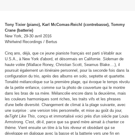
Tony Tixier (piano), Karl McComas-Reichl (contrebasse), Tommy
Crane (batterie)
New York, 29-30 avril 2016
Whirlwind Recordings / Bertus
Cinq ans, déjà, que ce jeune pianiste français est parti s'établir aux
U.S.A., à New York d'abord, et désormais en Californie.
Sideman
de
haute volée (Wallace Roney, Christian Scott, Seamus Blake....), il
poursuit également un itinéraire personnel, pour la seconde fois dans la
configuration du trio, après des albums en solo, septette et quartette.
Tonalité mélancolique sur la première plage, qui évoque le temps révolu
de la petite enfance, comme sur la photo de couverture qui le montre
dans les bras de sa mère. Mélancolie encore dans la deuxième, mais
les couleurs harmoniques sont riches, les traits vifs et les phrases
d'une belle diversité. Changement de climat à la plage suivante, avec
une surprise : une version très personnelle, et mise au goût du jour,
de
Tight Like This
, conçu et immortalisé voici près d'un siècle par Louis
Armstrong. C'est, dit-il, parce que sa grand mère aimait à chanter ce
thème. Vient ensuite un titre à la fois rêveur et obsédant qui se
développe en dialogue avec la basse et la batterie vers une fin en