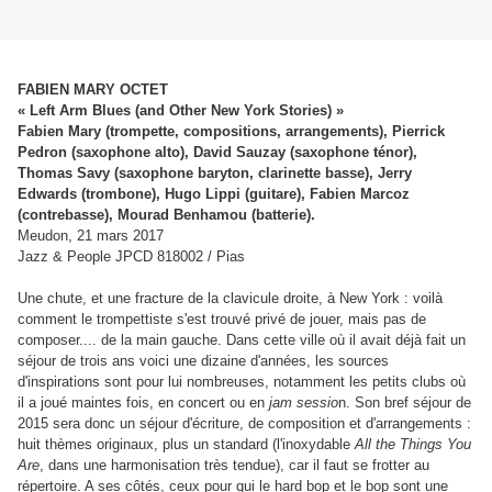
FABIEN MARY OCTET
« Left Arm Blues (and Other New York Stories) »
Fabien Mary (trompette, compositions, arrangements), Pierrick
Pedron (saxophone alto), David Sauzay (saxophone ténor),
Thomas Savy (saxophone baryton, clarinette basse), Jerry
Edwards (trombone), Hugo Lippi (guitare), Fabien Marcoz
(contrebasse), Mourad Benhamou (batterie).
Meudon, 21 mars 2017
Jazz & People JPCD 818002 / Pias
Une chute, et une fracture de la clavicule droite, à New York : voilà
comment le trompettiste s'est trouvé privé de jouer, mais pas de
composer.... de la main gauche. Dans cette ville où il avait déjà fait un
séjour de trois ans voici une dizaine d'années, les sources
d'inspirations sont pour lui nombreuses, notamment les petits clubs où
il a joué maintes fois, en concert ou en
jam sessio
n. Son bref séjour de
2015 sera donc un séjour d'écriture, de composition et d'arrangements :
huit thèmes originaux, plus un standard (l'inoxydable
All the Things You
Are
, dans une harmonisation très tendue
), car il faut se frotter au
répertoire. A ses côtés, ceux pour qui le hard bop et le bop sont une