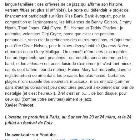
langue familière : des orfèvres de ce jazz qui affirme son histoire,
versant
fifties
(et plus si affinités). Le texte qui défendait le projet de
financement participatif sur Kiss Kiss Bank Bank évoquait, pour la
composition et l'arrangement, les influences de Benny Golson, Jimmy
Heath, Thad Jones, Gigi Gryce, Bill Holman et Teddy Charles : je
retiendrai volontiers Gigi Gryce, parce que c'est une passion
personnelle, sans nier la pertinence des autres mentions, et j'ajouterai
peut-être Oliver Nelson, pour le blues dévoyé intitulé
Quercus Robur
,
et parfois aussi Gerry Mulligan. On connaît références plus ingrates....
Les arrangements sont peaufinés : cet octette sonne comme un big
band, et les
sidemen
ont aussi loisir de s'exprimer (et c'est tant mieux,
car ils sont la fine fleur du métier). Fabien Mary fait merveille, dans le
registre retenu comme dans les phrasés les plus hardis. Certaines
plages m'ont rappelé des souvenirs musicaux, mais en jazz (comme
dans d'autres domaines) peu d'écritures peuvent s'exonérer d'un brin de
nostalgie (et c'est heureux!). Bref c'est un p..... de bon disque, pour
ceux qui (comme votre serviteur) aiment le jazz.
Xavier Prévost
L'octette se produira à Paris, au Sunset les 23 et 24 mars, et le 24
juillet au festival de Foix.
Un avant-ouïr sur Youtube