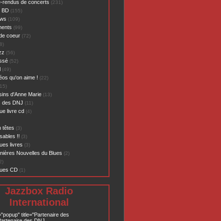
-rendus de concerts
(231)
- BD
(155)
ews
(109)
ents
(99)
de coeur
(72)
8)
zz
(56)
assé
(52)
l
(49)
éos qu'on aime !
(22)
15)
sins d'Anne Marie
(13)
s des DNJ
(11)
ue livre cd
(4)
 têtes
(3)
sables !!
(3)
ues livres
(3)
nières Nouvelles du Blues
(2)
2)
ques CD
(1)
Jazzbox Radio
International
="popup" title="Partenaire des
artenaire des DNJ