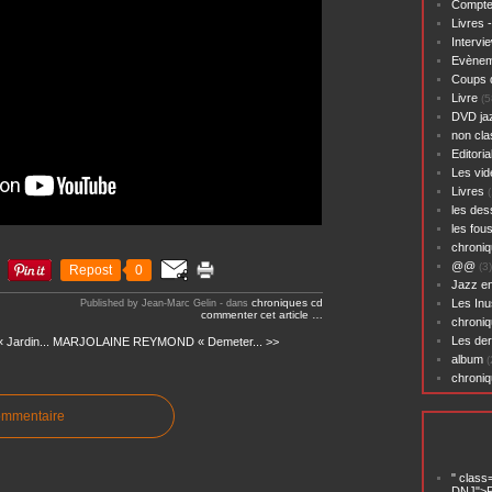
Compte
Livres 
Intervi
Evènem
Coups 
Livre
(5
DVD ja
non cl
Editoria
Les vid
Livres
(
les des
les fou
chroniq
@@
(3)
Repost
0
Jazz en
chroniques cd
Les Inu
Published by Jean-Marc Gelin
-
dans
commenter cet article
…
chroniq
Les der
Jardin...
MARJOLAINE REYMOND « Demeter... >>
album
(
chroni
ommentaire
" class
DNJ">P