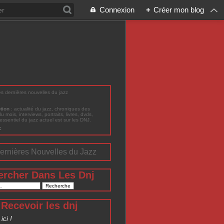
Connexion
+
Créer mon blog
les dernières nouvelles du jazz
ption
: actualité du jazz, chroniques des
du mois, interviews, portraits, livres, dvds,
'essentiel du jazz actuel est sur les DNJ.
t
ernières Nouvelles du Jazz
ercher Dans Les Dnj
Recevoir les dnj
ici !