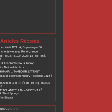
Articles Récents
ert inédit D’ELLA, Copenhague 66
nche de vie avec René Urtreger;
RTREGER (1934-2026) Le Roi René,
n
X Trio ’Tomorrow Is Today’
re National de Jazz
 HUMAIR ... TAMBOUR BATTANT !
d avec Robinson Khoury + spéciale Jazz à
A SOLAL & BENOÎT DELBECQ ‘ Honour
! ’
E TCHAMITCHIAN – VINCENT LÊ
Silent Springs’
he Sinatra
ques CD
(2185)