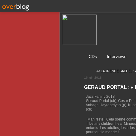
CDs
Interviews
<< LAURENCE SALTIEL : « 
16 juin 2018
GERAUD PORTAL : « Let
Jazz Family 2018
Geraud Portal (cb), Cesar Poiri
Vahagn Hayrapetyan (p), Kush
(cb)
Manifeste ! Cela sonne comme
! Let my children hear Mingus.
enfants. Les adultes, les ados,
pour tout le monde !