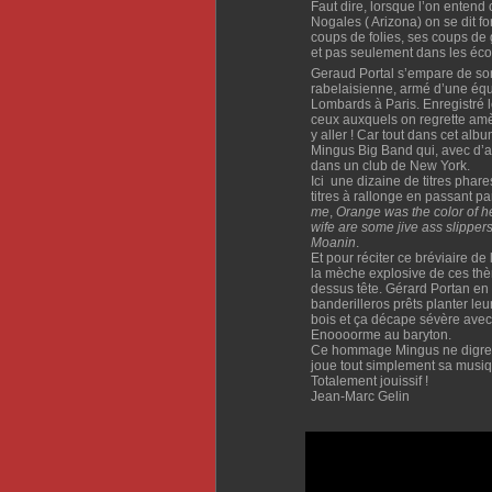
Faut dire, lorsque l’on ente
Nogales ( Arizona) on se dit 
coups de folies, ses coups de 
et pas seulement dans les éc
Geraud Portal s’empare de so
rabelaisienne, armé d’une équ
Lombards à Paris. Enregistré l
ceux auxquels on regrette amè
y aller ! Car tout dans cet alb
Mingus Big Band qui, avec d
dans un club de New York.
Ici une dizaine de titres pha
titres à rallonge en passant p
me
,
Orange was the color of he
wife are some jive ass slipper
Moanin
.
Et pour réciter ce bréviaire de
la mèche explosive de ces thèm
dessus tête. Gérard Portan en
banderilleros prêts planter leu
bois et ça décape sévère avec 
Enoooorme au baryton.
Ce hommage Mingus ne digress
joue tout simplement sa musiqu
Totalement jouissif !
Jean-Marc Gelin