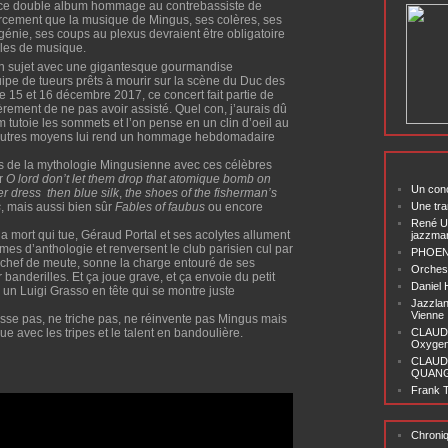
nd ce double album hommage au contrebassiste de
forcement que la musique de Mingus, ses colères, ses
génie, ses coups au plexus devraient être obligatoire
oles de musique.
n sujet avec une gigantesque gourmandise
ipe de tueurs prêts à mourir sur la scène du Duc des
e 15 et 16 décembre 2017, ce concert fait partie de
rement de ne pas avoir assisté. Quel con, j’aurais dû
um tutoie les sommets et l’on pense en un clin d’oeil au
’autres moyens lui rend un hommage hebdomadaire
res de la mythologie Mingusienne avec ces célèbres
ar
O lord don’t let them drop that atomique bomb on
Un conc
r dress then blue silk
,
the shoes of the fisherman’s
s
, mais aussi bien sûr
Fables of faubus
ou encore
Une tra
René U
 la mort qui tue, Géraud Portal et ses acolytes allument
jazzma
es d’anthologie et renversent le club parisien cul par
PHOENI
 chef de meute, sonne la charge entouré de ses
Orchest
r banderilles. Et ça joue grave, et ça envoie du petit
Daniel
un Luigi Grasso en tête qui se montre juste
Jazzlan
Vienne
e pas, ne triche pas, ne réinvente pas Mingus mais
e avec les tripes et le talent en bandoulière.
CLAUDI
Oxygen 
CLAUD
QUANG ‘
Frank T
Chroni