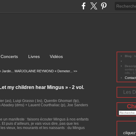
Concerts
Livres
Vidéos
Blog
: 
Descri
sorties 
Jardin...
MARJOLAINE REYMOND « Demeter... >>
cds... L
Contac
 my children hear Mingus » - 2 vol.
Les D
er (as), Luigi Grasso ( bs), Quentin Ghomari (tp),
 Abadey (dms) + Lauent Courthaliac (p), Joe Sanders
Ch
 un manifeste : faisons écouter Mingus à nos enfants
 Et puis d’ailleurs, je vais vous dire, pas que les
 les vieux, les mourants et les naissants : du Mingus
cliquez 