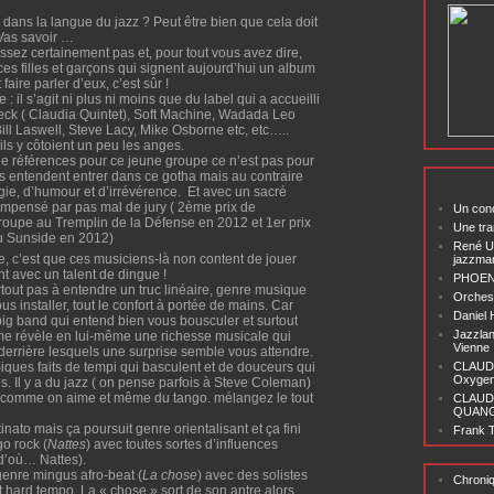
dans la langue du jazz ? Peut être bien que cela doit
Vas savoir …
ssez certainement pas et, pour tout vous avez dire,
ces filles et garçons qui signent aujourd’hui un album
ire parler d’eux, c’est sûr !
: il s’agit ni plus ni moins que du label qui a accueilli
eck ( Claudia Quintet), Soft Machine, Wadada Leo
 Bill Laswell, Steve Lacy, Mike Osborne etc, etc…..
ils y côtoient un peu les anges.
de références pour ce jeune groupe ce n’est pas pour
ls entendent entrer dans ce gotha mais au contraire
e, d’humour et d’irrévérence. Et avec un sacré
écompensé par pas mal de jury ( 2ème prix de
Un conc
roupe au Tremplin de la Défense en 2012 et 1er prix
Une tra
u Sunside en 2012)
René U
re, c’est que ces musiciens-là non content de jouer
jazzma
nt avec un talent de dingue !
PHOENI
tout pas à entendre un truc linéaire, genre musique
Orchest
s installer, tout le confort à portée de mains. Car
Daniel
 big band qui entend bien vous bousculer et surtout
Jazzlan
e révèle en lui-même une richesse musicale qui
Vienne
s derrière lesquels une surprise semble vous attendre.
iques faits de tempi qui basculent et de douceurs qui
CLAUDI
Oxygen 
. Il y a du jazz ( on pense parfois à Steve Coleman)
e comme on aime et même du tango. mélangez le tout
CLAUD
QUANG ‘
ato mais ça poursuit genre orientalisant et ça fini
Frank T
go rock (
Nattes
) avec toutes sortes d’influences
 d’où… Nattes).
genre mingus afro-beat (
La chose
) avec des solistes
Chroni
t hard tempo. La « chose » sort de son antre alors,