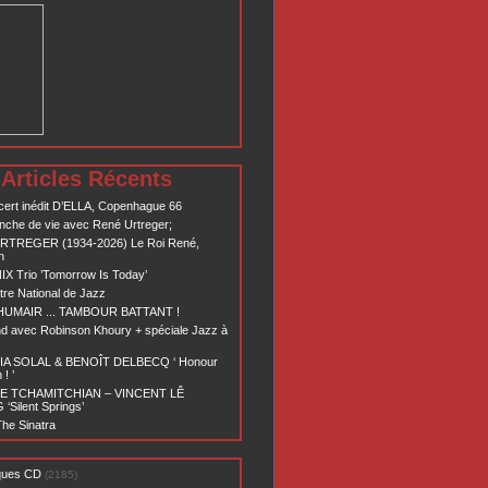
Articles Récents
ert inédit D’ELLA, Copenhague 66
nche de vie avec René Urtreger;
RTREGER (1934-2026) Le Roi René,
n
X Trio ’Tomorrow Is Today’
re National de Jazz
 HUMAIR ... TAMBOUR BATTANT !
d avec Robinson Khoury + spéciale Jazz à
A SOLAL & BENOÎT DELBECQ ‘ Honour
! ’
E TCHAMITCHIAN – VINCENT LÊ
Silent Springs’
he Sinatra
ques CD
(2185)