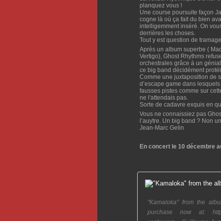
planquez vous !
Une course poursuite façon Ja
cogne là où ça fait du bien av
intelligemment inséré. On vous l
derrières les choses.
Tout y est question de tramage
Après un album superbe ( Made
Vertigo), Ghost Rhythms refuse 
orchestrales grâce à un génial
ce big band décidément protéi
Comme une juxtaposition de s
d’escape game dans lesquels se
fausses pistes comme sur cet
ne l'attendais pas.
Sorte de cadavre exquis en qu
Vous ne connaissiez pas Ghos
l’auytre. Un big band ? Non u
Jean-Marc Gelin
En concert le 10 décembre a
"Kamaloka" from the albu
purchase now at: https:/