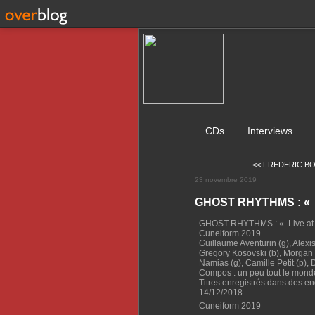
CDs
Interviews
<< FREDERIC BO
23 novembre 2019
GHOST RHYTHMS : « L
GHOST RHYTHMS : « Live at 
Cuneiform 2019
Guillaume Aventurin (g), Alexis
Gregory Kosovski (b), Morgan 
Namias (g), Camille Petit (p),
Compos : un peu tout le mond
Titres enregistrés dans des e
14/12/2018.
Cuneiform 2019