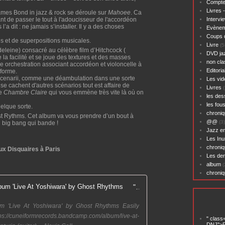
Compte
Livres 
mes Bond in jazz & rock se déroule sur
Mahoee
. Ca
ant de passer le tout à l'adoucisseur de l'accordéon
Intervi
’a dit : ne jamais s’installer. Il y a des choses
Evènem
Coups 
s et de superpositions musicales.
Livre
(5
leine) consacré au célèbre film d’Hitchcock (
DVD ja
la facilité et se joue des textures et des masses
non cl
e orchestration associant accordéon et violoncelle à
Editoria
forme.
cenarii, comme une déambulation dans une sorte
Les vid
 cachent d'autres scénarios tout est affaire de
Livres
(
te
Chambre Claire
qui vous emmène très vite là où on
les des
les fou
elque sorte.
chroniq
t Rythms. Cet album va vous prendre d’un bout à
@@
(3)
n big bang qui bande !
Jazz en
Les Inu
chroniq
ux Disquaires à Paris
Les der
album
(
chroni
"Kamaloka" from the album 'Live At Yoshiwara' by Ghost Rhythms
m 'Live At Yoshiwara' by Ghost Rhythms Easily
/cuneiformrecords.bandcamp.com/album/live-at-
" class
DNJ">P