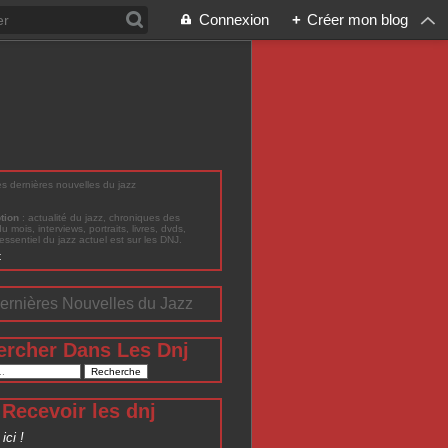
Connexion
+
Créer mon blog
les dernières nouvelles du jazz
ption
: actualité du jazz, chroniques des
du mois, interviews, portraits, livres, dvds,
'essentiel du jazz actuel est sur les DNJ.
t
ernières Nouvelles du Jazz
ercher Dans Les Dnj
Recevoir les dnj
ici !