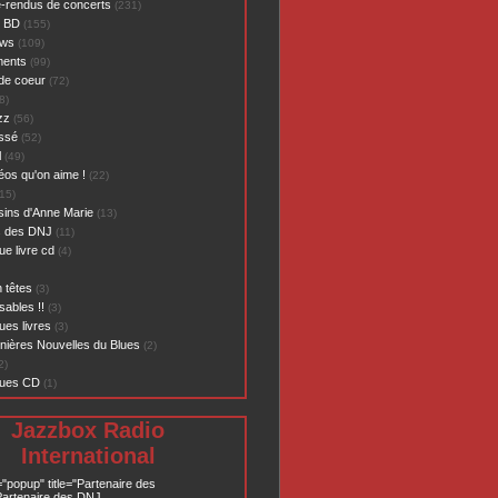
-rendus de concerts
(231)
- BD
(155)
ews
(109)
ents
(99)
de coeur
(72)
8)
zz
(56)
assé
(52)
l
(49)
éos qu'on aime !
(22)
15)
sins d'Anne Marie
(13)
s des DNJ
(11)
ue livre cd
(4)
 têtes
(3)
sables !!
(3)
ues livres
(3)
nières Nouvelles du Blues
(2)
2)
ques CD
(1)
Jazzbox Radio
International
="popup" title="Partenaire des
artenaire des DNJ