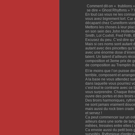
Comment dit-on « trublions » 
se dire « Ghost Rhythms » ? 
En tout cas vous ne les connai
vous avez bigrement tort. Car 
décapant chez Cuneiform vont fa
Mettons les choses à leur place 
en son sein des John Hollenb
Smith, Lol Coxhill, Fred Frith,
Excusez du peu. C’est dire qu’
Mais si ces noms sont autant 
autant avec des pincettes qu’i
avec une énorme dose d’énergi
talent. Un talent d’ailleurs r
composition et 3eme prix de g
de composition au Tremplin d
Et le moins que l’on puisse di
terrible, composent et arrange
A la base ne vous attendez sur
dans laquelle vous pourriez vou
c’est tout le contraire avec ce
vous surprendre. Chaque thèm
ouvre des portes et des tiroir
Des tiroirs harmoniques, rythm
ne sont jamais vraiment douces
mais aussi du rock bien crad
et servez !
Ca peut commencer sur un ostin
ailleurs dans une sorte de tan
mêlées, tressées entre elles (
Ca envoie aussi du petit bois 
survoltés. Rythmique d'enfer e