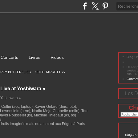
Concerts
Livres
Vidéos
Blog
: 
Descri
sorties 
REY BUTTERFLIES...
KEITH JARRETT >>
cds... L
Contac
ive at Yoshiwara »
Les D
Yoshiwara »
 Collin (acc, laptop), Xavier Gelard (dms, lptp),
Ch
Lowenstein (perc), Nadia Mejri-Chapelle (cello), Tom
 David Rousselet (ts), Maxime Thiebaut (as, bs)
e.
ndroits imaginés mais notamment aux Frigos à Paris
cliquez 