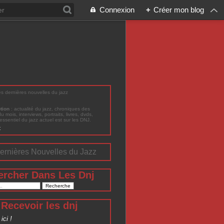
Connexion
+
Créer mon blog
les dernières nouvelles du jazz
ption
: actualité du jazz, chroniques des
du mois, interviews, portraits, livres, dvds,
'essentiel du jazz actuel est sur les DNJ.
t
ernières Nouvelles du Jazz
ercher Dans Les Dnj
Recevoir les dnj
ici !