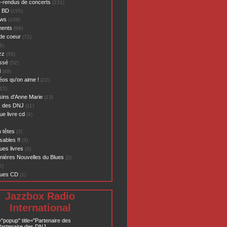
-rendus de concerts
(231)
- BD
(155)
ews
(109)
ents
(99)
de coeur
(72)
8)
zz
(56)
assé
(52)
l
(49)
éos qu'on aime !
(22)
15)
sins d'Anne Marie
(13)
s des DNJ
(11)
ue livre cd
(4)
 têtes
(3)
sables !!
(3)
ues livres
(3)
nières Nouvelles du Blues
(2)
2)
ques CD
(1)
Jazzbox Radio
International
="popup" title="Partenaire des
artenaire des DNJ