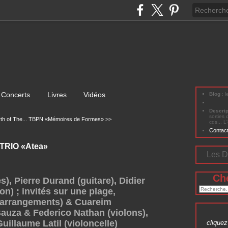
Concerts
Livres
Vidéos
Blog
: 
Descri
sorties 
th of The...
TBPN «Mémoires de Formes» >>
cds... L
Contac
TRIO «Atea»
Les D
Ch
s), Pierre Durand (guitare), Didier
on) ; invités sur une plage,
(arrangements) & Cuareim
Bauza & Federico Nathan (violons),
uillaume Latil (violoncelle)
cliquez 