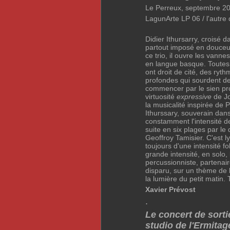
Le Perreux, septembre 2
LagunArte LP 06 / l'autre d
Didier Ithursarry, croisé 
partout imposé en douceur
ce trio, il ouvre les vanne
en langue basque. Toutes
ont droit de cité, des ryt
profondes qui sourdent de
commencer par le sien prop
virtuosité
expressive
de Jo
la musicalité inspirée de 
Ithurssary, souverain dan
constamment l'intensité d
suite en six plages par le
Geoffroy Tamisier. C'est ly
toujours d'une intensité fo
grande intensité, en solo, 
percussionniste, partena
disparu, sur un thème de 
la lumière du petit matin
Xavier Prévost
.
Le concert de sorti
studio de l'Ermita