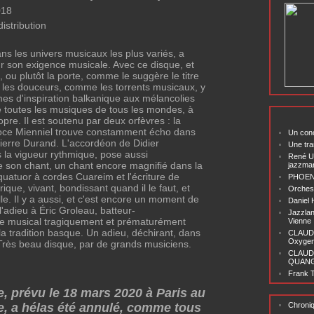
018
istribution
dans les univers musicaux les plus variés, a
 son exigence musicale. Avec ce disque, et
s, ou plutôt la porte, comme le suggère le titre
 les douceurs, comme les torrents musicaux, y
hmes d'inspiration balkanique aux mélancolies
 toutes les musiques de tous les mondes, à
re. Il est soutenu par deux orfèvres : la
ce Mienniel trouve constamment écho dans
Un conc
Pierre Durand. L'accordéon de Didier
Une tra
s la vigueur rythmique, pose aussi
René U
e son chant, un chant encore magnifié dans la
jazzma
 quatuor à cordes Cuareim et l'écriture de
PHOENI
rique, vivant, bondissant quand il le faut, et
Orchest
lle. Il y a aussi, et c'est encore un moment de
Daniel
l'adieu à Éric Groleau, batteur-
Jazzlan
ire musical tragiquement et prématurément
Vienne
la tradition basque. Un adieu, déchirant, dans
CLAUDI
Oxygen 
. Très beau disque, par de grands musiciens.
CLAUD
QUANG ‘
Frank T
e, prévu le 18 mars 2020 à Paris au
ge, a hélas été annulé, comme tous
Chroni