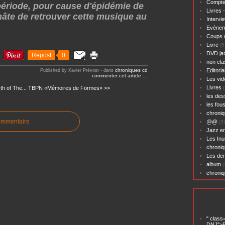
Compte
période, pour cause d'épidémie de
Livres 
hâte de retrouver cette musique au
Intervi
Evènem
Coups 
Livre
(5
DVD ja
Repost
0
non cl
chroniques cd
Editoria
Published by Xavier Prévost
-
dans
commenter cet article
…
Les vid
Livres
th of The...
TBPN «Mémoires de Formes» >>
(
les des
les fou
chroniq
ommentaire
@@
(3)
Jazz en
Les Inu
chroniq
Les der
album
(
chroni
" class
DNJ">P