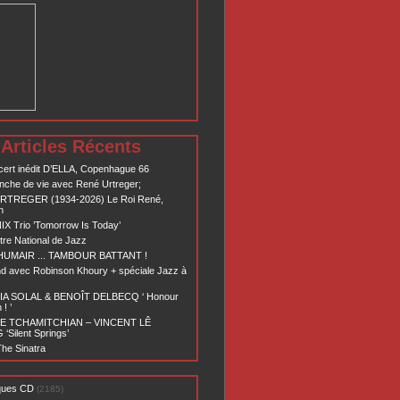
Articles Récents
ert inédit D’ELLA, Copenhague 66
nche de vie avec René Urtreger;
RTREGER (1934-2026) Le Roi René,
n
X Trio ’Tomorrow Is Today’
re National de Jazz
 HUMAIR ... TAMBOUR BATTANT !
d avec Robinson Khoury + spéciale Jazz à
A SOLAL & BENOÎT DELBECQ ‘ Honour
! ’
E TCHAMITCHIAN – VINCENT LÊ
Silent Springs’
he Sinatra
ques CD
(2185)