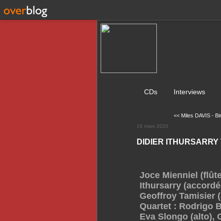
CDs
Interviews
<< Miles DAVIS - Bir
16 mars 2020
DIDIER ITHURSARRY 
Joce Mienniel (flûte
Ithursarry (accordé
Geoffroy Tamisier 
Quartet : Rodrigo 
Eva Slongo (alto), G