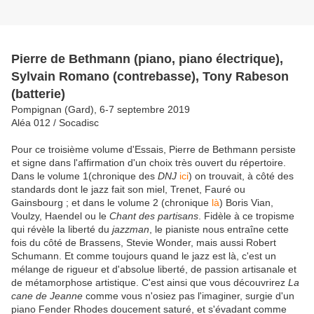
Pierre de Bethmann (piano, piano électrique),
Sylvain Romano (contrebasse), Tony Rabeson
(batterie)
Pompignan (Gard), 6-7 septembre 2019
Aléa 012 / Socadisc
Pour ce troisième volume d'Essais, Pierre de Bethmann persiste
et signe dans l'affirmation d'un choix très ouvert du répertoire.
Dans le volume 1(chronique des
DNJ
ici
) on trouvait, à côté des
standards dont le jazz fait son miel, Trenet, Fauré ou
Gainsbourg ; et dans le volume 2 (chronique
là
) Boris Vian,
Voulzy, Haendel ou le
Chant des partisans
. Fidèle à ce tropisme
qui révèle la liberté du
jazzman
, le pianiste nous entraîne cette
fois du côté de Brassens, Stevie Wonder, mais aussi Robert
Schumann. Et comme toujours quand le jazz est là, c'est un
mélange de rigueur et d'absolue liberté, de passion artisanale et
de métamorphose artistique. C'est ainsi que vous découvrirez
La
cane de Jeanne
comme vous n'osiez pas l'imaginer, surgie d'un
piano Fender Rhodes doucement saturé, et s'évadant comme