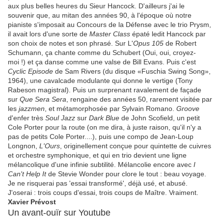
aux plus belles heures du Sieur Hancock. D'ailleurs j'ai le
souvenir que, au mitan des années 90, à l'époque où notre
pianiste s'imposait au Concours de la Défense avec le trio Prysm,
il avait lors d'une sorte de
Master Class
épaté ledit Hancock par
son choix de notes et son phrasé. Sur L'
Opus 105
de Robert
Schumann, ça chante comme du Schubert (Oui, oui, croyez-
moi !) et ça danse comme une valse de Bill Evans. Puis c'est
Cyclic Episode
de Sam Rivers (du disque «Fuschia Swing Song»,
1964), une cavalcade modulante qui donne le vertige (Tony
Rabeson magistral). Puis un surprenant ravalement de façade
sur
Que Sera Sera
, rengaine des années 50, rarement visitée par
les
jazzmen
, et métamorphosée par Sylvain Romano.
Groove
d'enfer très
Soul Jazz
sur
Dark Blue
de John Scofield, un petit
Cole Porter pour la route (on me dira, à juste raison, qu'il n'y a
pas de petits Cole Porter....), puis une compo de Jean-Loup
Longnon,
L'Ours
, originellement conçue pour quintette de cuivres
et orchestre symphonique, et qui en trio devient une ligne
mélancolique d'une infinie subtilité. Mélancolie encore avec
I
Can't Help It
de Stevie Wonder pour clore le tout : beau voyage.
Je ne risquerai pas 'essai transformé', déjà usé, et abusé.
J'oserai : trois coups d'essai, trois coups de Maître. Vraiment.
Xavier Prévost
Un avant-ouïr sur Youtube