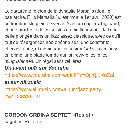
Le quatrième rejeton de la dynastie Marsalis (dont le
patriarche, Ellis Marsalis Jr., est mort le 1er avril 2020) est
un tromboniste plein de verve. Avec un copieux big band,
et une brochette de vocalistes du meilleur aloi, il fait une
belle plongée dans un jazz assez classique, avec ce qu'il
faut de résurgences néo-orléanaises, une constante
effervescence, et même une excursion
funky
; avec aussi,
en prime, une plage torride qui fait revivre les folies
mingusiennes
. Un régal sans œillères !
Un avant ouïr sur Youtube
https://www.youtube.com/watch?v=OjjXg1KuZaI
et sur AllMusic
https://www.allmusic.com/album/jazz-party-
mw0003339021
GORDON GRDINA SEPTET «Resist»
Iragabast Records