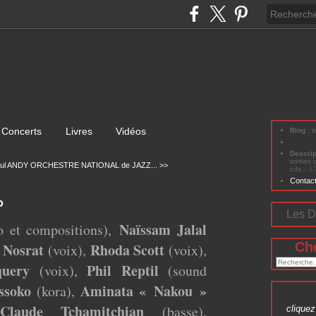
Concerts
Livres
Vidéos
Blog
: 
Descri
sorties 
eul ANDY
ORCHESTRE NATIONAL de JAZZ... >>
cds... L
Contac
o
Les D
Naïssam Jalal
o et compositions),
Ch
 Nosrat
Rhoda Scott
(voix),
(voix),
uery
Phil Reptil
(voix),
(sound
ssoko
Aminata « Nakou »
(kora),
Claude Tchamitchian
(basse),
cliquez 