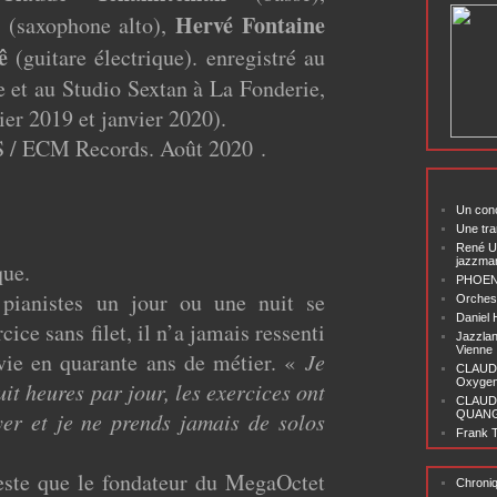
Hervé Fontaine
(saxophone alto),
ê
(guitare électrique). enregistré au
 et au Studio Sextan à La Fonderie,
ier 2019 et janvier 2020).
S / ECM Records. Août 2020 .
Un conc
Une tra
René U
jazzma
que.
PHOENI
pianistes un jour ou une nuit se
Orchest
Daniel
cice sans filet, il n’a jamais ressenti
Jazzlan
Vienne
vie en quarante ans de métier. «
Je
CLAUDI
Oxygen 
it heures par jour, les exercices ont
CLAUD
er et je ne prends jamais de solos
QUANG ‘
Frank T
Reste que le fondateur du MegaOctet
Chroni