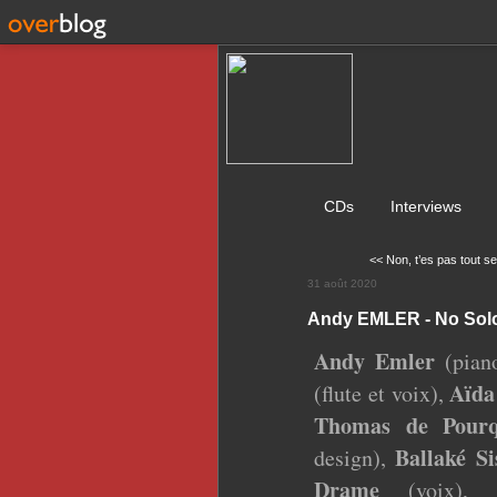
CDs
Interviews
<< Non, t’es pas tout s
31 août 2020
Andy EMLER - No Sol
Andy Emler
(pian
Aïda
(flute et voix),
Thomas de Pourq
Ballaké Si
design),
Drame
(voix),