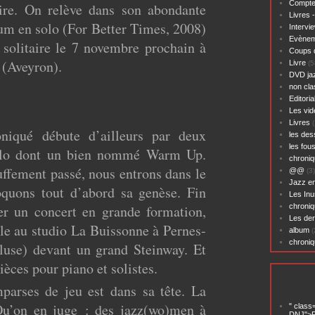
Compte
aire. On relève dans son abondante
Livres 
um en solo (For Better Times, 2008)
Intervi
Evènem
n solitaire le 7 novembre prochain à
Coups 
 (Aveyron).
Livre
(5
DVD ja
non cl
Editoria
Les vid
Livres
(
niqué débute d’ailleurs par deux
les des
les fou
olo dont un bien nommé Warm Up.
chroniq
uffement passé, nous entrons dans le
@@
(3)
Jazz en
oquons tout d’abord sa genèse. Fin
Les Inu
er un concert en grande formation,
chroniq
Les der
le au studio La Buissonne à Pernes-
album
(
chroni
luse) devant un grand Steinway. Et
pièces pour piano et solistes.
parses de jeu est dans sa tête. La
 Qu’on en juge : des jazz(wo)men à
" class
DNJ">P