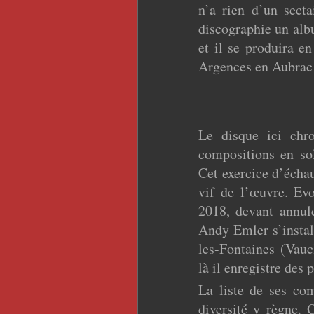
n’a rien d’un sect
discographie un alb
et il se produira e
Argences en Aubrac
Le disque ici chro
compositions en s
Cet exercice d’écha
vif de l’œuvre. Ev
2018, devant annul
Andy Emler s’instal
les-Fontaines (Vauc
là il enregistre des 
La liste de ses com
diversité y règne.