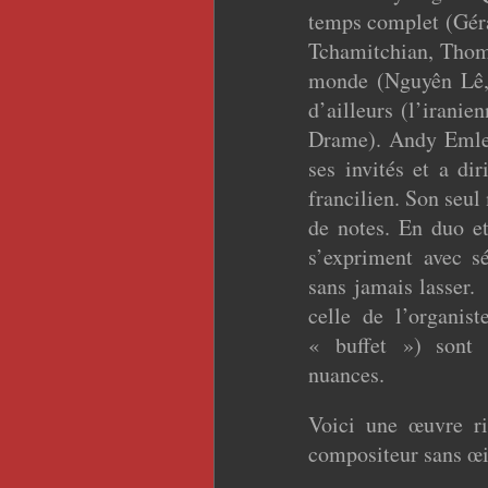
temps complet (Géra
Tchamitchian, Thom
monde (Nguyên Lê, 
d’ailleurs (l’irani
Drame). Andy Emler
ses invités et a di
francilien. Son seul
de notes. En duo et
s’expriment avec sé
sans jamais lasser.
celle de l’organis
« buffet ») sont a
nuances.
Voici une œuvre ri
compositeur sans œi