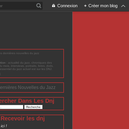
Connexion
+
Créer mon blog
les dernières nouvelles du jazz
ption
: actualité du jazz, chroniques des
du mois, interviews, portraits, livres, dvds,
'essentiel du jazz actuel est sur les DNJ.
t
ernières Nouvelles du Jazz
ercher Dans Les Dnj
Recevoir les dnj
ici !