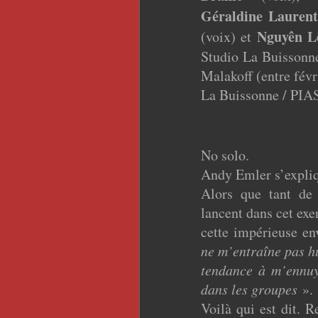
Géraldine Laurent
Nguyên L
(voix) et
Studio La Buissonne
Malakoff (entre févr
La Buissonne / PIA
No solo.
Andy Emler s’expli
Alors que tant de 
lancent dans cet exer
cette impérieuse en
ne m’entraîne pas hu
tendance à m’ennuy
dans les groupes
».
Voilà qui est dit. 