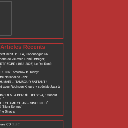
Articles Récents
ert inédit D’ELLA, Copenhague 66
nche de vie avec René Urtreger;
RTREGER (1934-2026) Le Roi René,
n
X Trio ’Tomorrow Is Today’
re National de Jazz
 HUMAIR ... TAMBOUR BATTANT !
d avec Robinson Khoury + spéciale Jazz à
A SOLAL & BENOÎT DELBECQ ‘ Honour
! ’
E TCHAMITCHIAN – VINCENT LÊ
Silent Springs’
he Sinatra
ques CD
(2185)