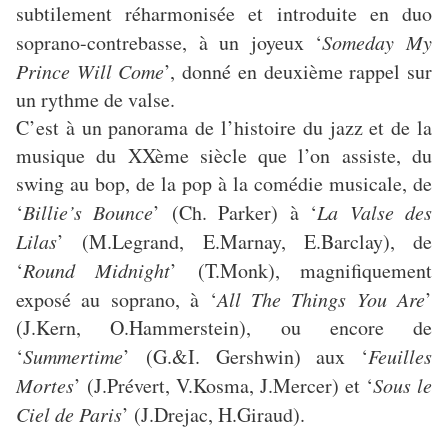
subtilement réharmonisée et introduite en duo
soprano-contrebasse, à un joyeux ‘
Someday My
Prince Will Come
’, donné en deuxième rappel sur
un rythme de valse.
C’est à un panorama de l’histoire du jazz et de la
musique du XXème siècle que l’on assiste, du
swing au bop, de la pop à la comédie musicale, de
‘
Billie’s Bounce
’ (Ch. Parker) à ‘
La Valse des
Lilas
’ (M.Legrand, E.Marnay, E.Barclay), de
‘
Round Midnight
’ (T.Monk), magnifiquement
exposé au soprano, à ‘
All The Things You Are
’
(J.Kern, O.Hammerstein), ou encore de
‘
Summertime
’ (G.&I. Gershwin) aux ‘
Feuilles
Mortes
’ (J.Prévert, V.Kosma, J.Mercer) et ‘
Sous le
Ciel de Paris
’ (J.Drejac, H.Giraud).