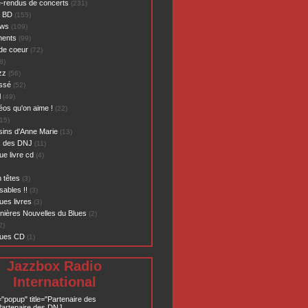
-rendus de concerts
(231)
- BD
(155)
ews
(109)
ents
(99)
de coeur
(72)
8)
zz
(56)
assé
(52)
l
(49)
éos qu'on aime !
(22)
15)
sins d'Anne Marie
(13)
s des DNJ
(11)
ue livre cd
(4)
 têtes
(3)
sables !!
(3)
ues livres
(3)
nières Nouvelles du Blues
(2)
2)
ques CD
(1)
Jazzbox Radio
International
="popup" title="Partenaire des
artenaire des DNJ