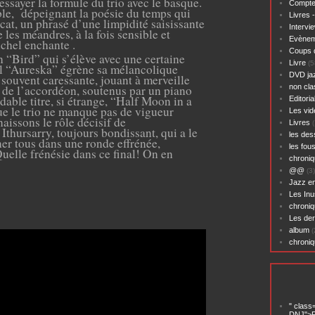
essayer la formule du trio avec le basque.
Compte
ble, dépeignant la poésie du temps qui
Livres 
cat, un phrasé d’une limpidité saisissante
Intervi
e les méandres, à la fois sensible et
Evènem
chel enchante .
Coups 
“Bird” qui s’élève avec une certaine
Livre
(5
nel “Aureska” égrène sa mélancolique
DVD ja
souvent caressante, jouant à merveille
t de l’accordéon, soutenus par un piano
non cl
dable titre, si étrange, “Half Moon in a
Editoria
ue le trio ne manque pas de vigueur
Les vid
naissons le rôle décisif de
Livres
(
Ithursarry, toujours bondissant, qui a le
les des
er tous dans une ronde effrénée,
les fou
uelle frénésie dans ce final! On en
chroniq
@@
(3)
Jazz en
Les Inu
chroniq
Les der
album
(
chroni
" class
DNJ">P