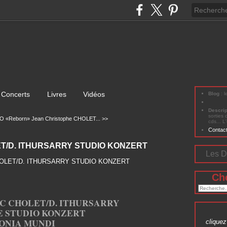
Concerts
Livres
Vidéos
Blog
: 
Descri
sorties 
O «Reborn»
Jean Christophe CHOLET... >>
cds... L
Contac
ET/D. ITHURSARRY STUDIO KONZERT
Les D
Ch
.C CHOLET/D. ITHURSARRY
E STUDIO KONZERT
ONIA MUNDI
cliquez 