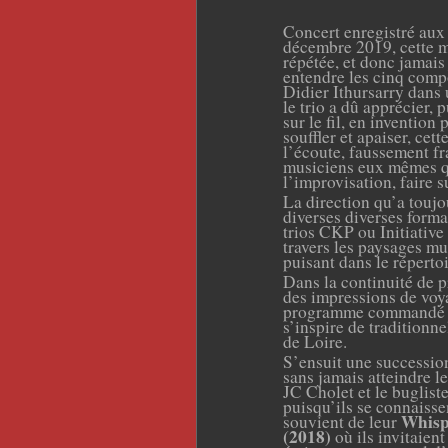
Concert enregistré au
décembre 2019, cette mu
répétée, et donc jamais
entendre les cinq comp
Didier Ithursarry dans
le trio a dû apprécier, 
sur le fil, en inventio
souffler et apaiser, ce
l’écoute, faussement fr
musiciens eux mêmes qu
l’improvisation, faire s
La direction qu’a toujo
diverses diverses forma
trios CKP ou Initiative 
travers les paysages mu
puisant dans le réperto
Dans la continuité de p
des impressions de voya
programme commandé pa
s’inspire de traditionn
de Loire.
S’ensuit une successio
sans jamais atteindre le
JC Cholet et le buglist
puisqu’ils se connaissen
Whisp
souvient de leur
(2018)
où ils invitaient