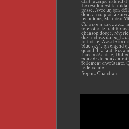
était presque naturel d’
Le résultat est formida
passe. A
vec un son déli
dont on se plaît à suivr
technique, Matthieu Mi
Cela commence avec un 
intensité, le tradition
chanson douce, rêverie 
des timbres du bugle e
intimiste. Avec le formi
blue sky", on entend q
quand il le faut. Recon
l’accordéoniste, Didier 
pouvoir de nous entraîn
follement envoûtante. Q
redemande...
Sophie Chambon