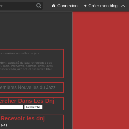
Connexion
+
Créer mon blog
les dernières nouvelles du jazz
ption
: actualité du jazz, chroniques des
du mois, interviews, portraits, livres, dvds,
'essentiel du jazz actuel est sur les DNJ.
t
ernières Nouvelles du Jazz
ercher Dans Les Dnj
Recevoir les dnj
ici !