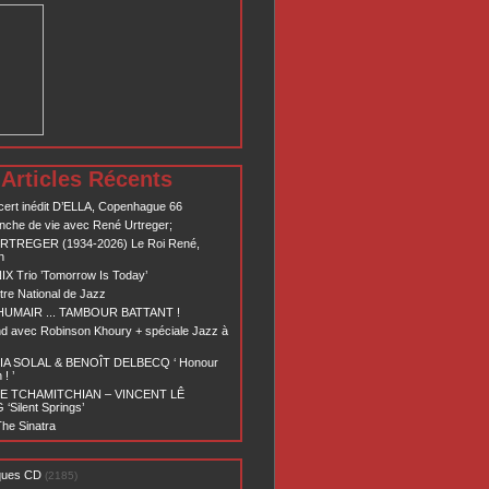
Articles Récents
ert inédit D’ELLA, Copenhague 66
nche de vie avec René Urtreger;
RTREGER (1934-2026) Le Roi René,
n
X Trio ’Tomorrow Is Today’
re National de Jazz
 HUMAIR ... TAMBOUR BATTANT !
d avec Robinson Khoury + spéciale Jazz à
A SOLAL & BENOÎT DELBECQ ‘ Honour
! ’
E TCHAMITCHIAN – VINCENT LÊ
Silent Springs’
he Sinatra
ques CD
(2185)