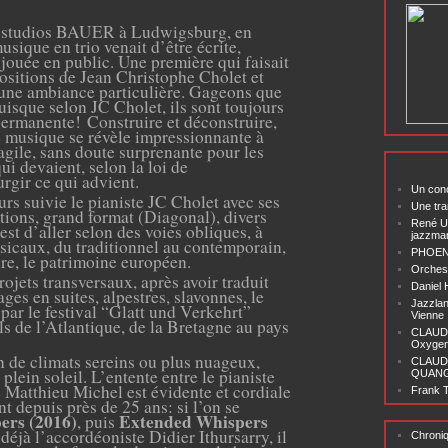
x studios BAUER à Ludwigsburg, en
sique en trio venait d’être écrite,
 jouée en public. Une première qui faisait
ositions de Jean Christophe Cholet et
 une ambiance particulière. Gageons que
puisque selon JC Cholet, ils sont toujours
n permanente!
Construire et déconstruire,
tte musique se révèle impressionnante à
agile, sans doute surprenante pour les
i devaient, selon la loi de
urgir ce qui advient.
Un conc
urs suivie le pianiste JC Cholet avec ses
Une tra
tions, grand format (Diagonal), divers
René U
est d’aller selon des voies obliques, à
jazzma
sicaux, du traditionnel au contemporain,
PHOENI
ire, le patrimoine européen.
Orchest
rojets transversaux, après avoir traduit
Daniel
ges en suites, alpestres, slavonnes, le
Jazzlan
r le festival “Glatt und Verkehrt”
Vienne
els de l’Atlantique, de la Bretagne au pays
CLAUDI
Oxygen 
n de climats sereins ou plus nuageux,
CLAUD
 plein soleil. L’entente entre le pianiste
QUANG ‘
e Matthieu Michel est évidente et cordiale
Frank T
t depuis près de 25 ans: si l’on se
ers (2016)
Extended Whispers
, puis
 déjà l’accordéoniste Didier Ithursarry, il
Chroni