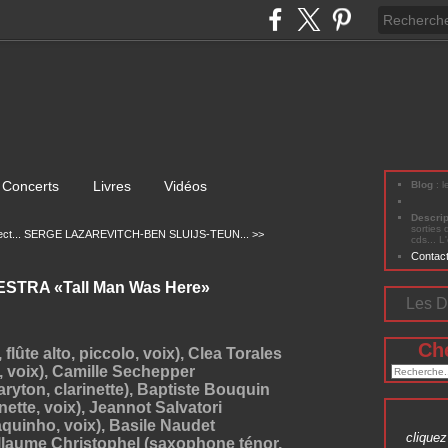
Concerts
Livres
Vidéos
Blog
: 
Descri
sorties 
ct...
SERGE LAZAREVITCH-BEN SLUIJS-TEUN... >>
cds... L
Contac
TRA «Tall Man Was Here»
Les D
Ch
flûte alto, piccolo, voix), Clea Torales
, voix), Camille Sechepper
ryton, clarinette), Baptiste Bouquin
nette, voix), Jeannot Salvatori
quinho, voix), Basile Naudet
cliquez 
llaume Christophel (saxophone ténor,