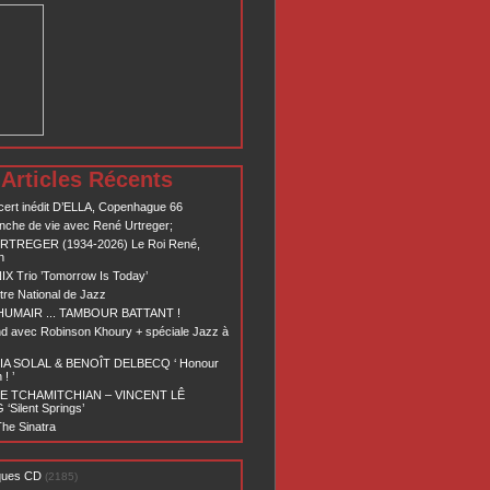
Articles Récents
ert inédit D’ELLA, Copenhague 66
nche de vie avec René Urtreger;
RTREGER (1934-2026) Le Roi René,
n
X Trio ’Tomorrow Is Today’
re National de Jazz
 HUMAIR ... TAMBOUR BATTANT !
d avec Robinson Khoury + spéciale Jazz à
A SOLAL & BENOÎT DELBECQ ‘ Honour
! ’
E TCHAMITCHIAN – VINCENT LÊ
Silent Springs’
he Sinatra
ques CD
(2185)