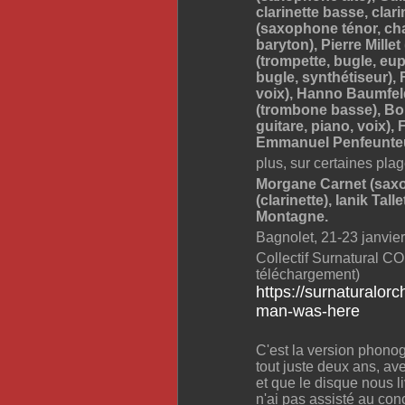
clarinette basse, clar
(saxophone ténor, ch
baryton), Pierre Mille
(trompette, bugle, eu
bugle, synthétiseur),
voix), Hanno Baumfeld
(trombone basse), Bori
guitare, piano, voix)
Emmanuel Penfeunteun
plus, sur certaines plag
Morgane Carnet (saxo
(clarinette), Ianik Tall
Montagne.
Bagnolet, 21-23 janvie
Collectif Surnatural C
téléchargement)
https://surnaturalor
man-was-here
C'est la version phono
tout juste deux ans, av
et que le disque nous 
n'ai pas assisté au con