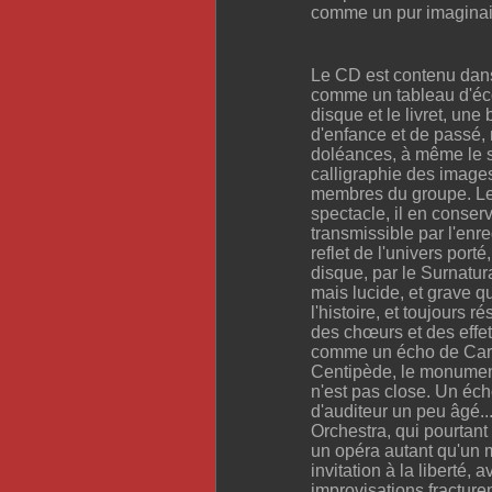
comme un pur imaginai
Le CD est contenu dans 
comme un tableau d'école
disque et le livret, un
d'enfance et de passé, 
doléances, à même le so
calligraphie des images
membres du groupe. Le 
spectacle, il en conserv
transmissible par l'enr
reflet de l'univers port
disque, par le Surnatura
mais lucide, et grave qu
l'histoire, et toujours 
des chœurs et des eff
comme un écho de Carla
Centipède, le monumenta
n'est pas close. Un éc
d'auditeur un peu âgé..
Orchestra, qui pourtant 
un opéra autant qu'un 
invitation à la liberté,
improvisations fracturen