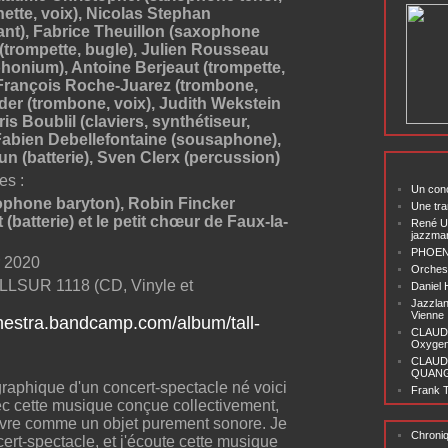
inette, voix), Nicolas Stephan
ant), Fabrice Theuillon (saxophone
t (trompette, bugle), Julien Rousseau
phonium), Antoine Berjeaut (trompette,
 François Roche-Juarez (trombone,
er (trombone, voix), Judith Wekstein
s Boublil (claviers, synthétiseur,
, Fabien Debellefontaine (sousaphone),
 (batterie), Sven Clerx (percussion)
es :
Un conc
phone baryton), Robin Fincker
Une tra
et (batterie) et le petit chœur de Faux-la-
René U
jazzma
PHOENI
r 2020
Orchest
OLLSUR 1118 (CD, Vinyle et
Daniel
Jazzlan
Vienne
chestra.bandcamp.com/album/tall-
CLAUDI
Oxygen 
CLAUD
QUANG ‘
graphique d'un concert-spectacle né voici
Frank T
ec cette musique conçue collectivement,
livre comme un objet purement sonore. Je
Chroni
cert-spectacle, et j'écoute cette musique