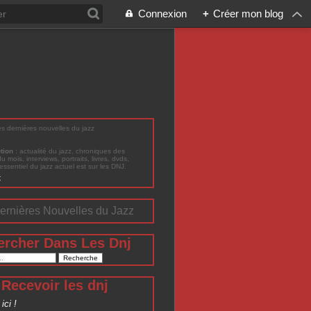
Connexion
+
Créer mon blog
les dernières nouvelles du jazz
ption
: actualité du jazz, chroniques des
du mois, interviews, portraits, livres, dvds,
'essentiel du jazz actuel est sur les DNJ.
t
ernières Nouvelles du Jazz
ercher Dans Les Dnj
Recevoir les dnj
ici !