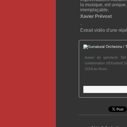
la musique, est unique.
irremplaçable.
Xavier Prévost
.
Extrait vidéo d'une rép
teaser du spectacle Tal
collaboration d'Elizabeth 
2018 au Nouv...
ht