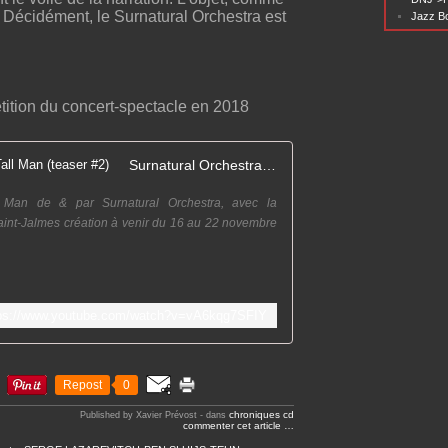
 Décidément, le Surnatural Orchestra est
Jazz Bo
étition du concert-spectacle en 2018
Surnatural Orchestra / Tall Man (teaser #2)
l Man de & par Surnatural Orchestra, avec la
Saint-Jalmes création à venir du 16 au 22 novembre
tps://www.youtube.com/watch?v=vA6kqg7SFIY
Repost
0
chroniques cd
Published by Xavier Prévost
-
dans
commenter cet article
…