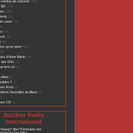
-rendus de concerts
(231)
- BD
(155)
ews
(109)
ents
(99)
de coeur
(72)
8)
zz
(56)
assé
(52)
l
(49)
éos qu'on aime !
(22)
15)
sins d'Anne Marie
(13)
s des DNJ
(11)
ue livre cd
(4)
 têtes
(3)
sables !!
(3)
ues livres
(3)
nières Nouvelles du Blues
(2)
2)
ques CD
(1)
Jazzbox Radio
International
="popup" title="Partenaire des
artenaire des DNJ