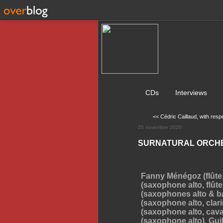
CDs
Interviews
<< Cédric Caillaud, with respe
25 novembre 2020
SURNATURAL ORCHES
Fanny Ménégoz (flûte, 
(saxophone alto, flûte
(saxophones alto & ba
(saxophone alto, clari
(saxophone alto, cava
(saxophone alto), Gui