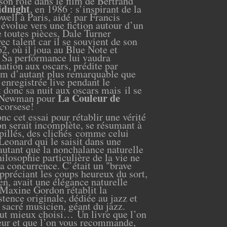
son rôle dans le film de Bertrand
dnight
, en 1986 : s’inspirant de la
well à Paris, aidé par Francis
 évolue vers une fiction autour d’un
 toutes pièces, Dale Turner
ec talent car il se souvient de son
62, où il joua au Blue Note et
. Sa performance lui vaudra
ation aux oscars, prédite par
lm d’autant plus remarquable que
 enregistrée live pendant le
 donc sa nuit aux oscars mais il se
La Couleur de
ul Newman pour
orsese!
 cet essai pour rétablir une vérité
on serait incomplète, se résumant à
pillés, des clichés comme celui
eonard qui le saisit dans une
autant que la nonchalance naturelle
ilosophie particulière de la vie ne
la concurrence. C’était un "brave
ppréciant les coups heureux du sort,
ien, avait une élégance naturelle
 Maxine Gordon rétablit la
stence originale, dédiée au jazz et
sacré musicien, géant du jazz.
 fut mieux choisi…
Un livre que l’on
ur et que l’on vous recommande,