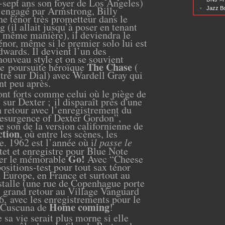
x-sept ans son foyer de Los Angeles)
, engagé par Armstrong, Billy
Jazz Bo
 ténor très prometteur dans le
 (il allait jusqu’à poser en tenant
a même manière), il deviendra le
nor, même si le premier solo lui est
wards. Il devient l’un des
nouveau style et on se souvient
The Chase
de poursuite héroïque
(
tré sur Dial) avec Wardell Gray qui
nt peu après.
ont forts comme celui où le piège de
 sur Dexter ; il disparaît près d'une
n retour avec l’enregistrement du
surgence of Dexter Gordon”,
de son de la version californienne de
ction
, où entre les scènes, les
e. 1962 est l’année où i
l passe le
et et enregistre pour Blue Note
Go!
er le mémorable
Avec “Cheese
sitions-test pour tout sax ténor
n Europe, en France et surtout au
stalle (une rue de Copenhague porte
n grand retour au Village Vanguard
, avec les enregistrements pour le
Home coming
 Cuscuna de
!
 sa vie serait plus morne si elle