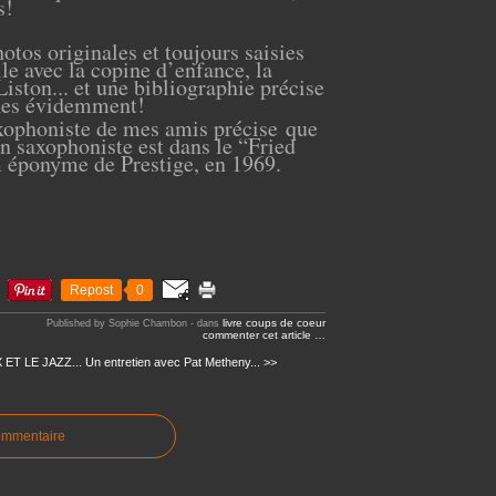
s!
tos originales et toujours saisies
le avec la copine d’enfance, la
ston... et une bibliographie précise
nes évidemment!
xophoniste de mes amis précise que
n saxophoniste est dans le “Fried
 éponyme de Prestige, en 1969.
Repost
0
livre
coups de coeur
Published by Sophie Chambon
-
dans
commenter cet article
…
ET LE JAZZ...
Un entretien avec Pat Metheny... >>
ommentaire