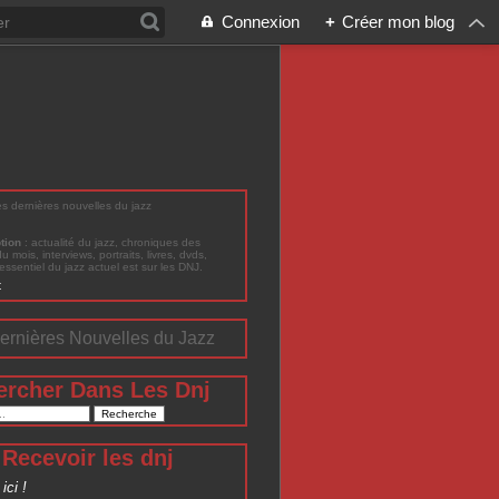
Connexion
+
Créer mon blog
les dernières nouvelles du jazz
ption
: actualité du jazz, chroniques des
du mois, interviews, portraits, livres, dvds,
'essentiel du jazz actuel est sur les DNJ.
t
ernières Nouvelles du Jazz
ercher Dans Les Dnj
Recevoir les dnj
ici !