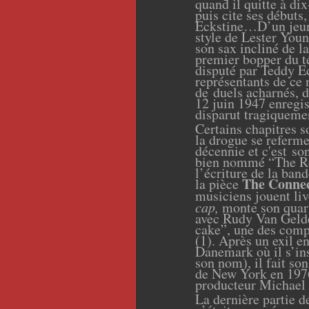
quand il quitte à di
puis cite ses débuts
Eckstine…D’un jeune
style de Lester Young
son sax incliné de l
premier bopper du té
disputé par Teddy Ed
représentants de ce 
de duels acharnés, 
12 juin 1947 enregis
disparut tragiqueme
Certains chapitres s
la drogue se referme
décennie et c'est so
bien nommé “The Re
l’écriture de la ban
The Conne
la pièce
musiciens jouent liv
cap,
monte son quart
avec Rudy Van Geld
cake”, une des compo
(1). Après un exil e
Danemark où il s’in
son nom), il fait so
de New York en 1976
producteur Michael
La dernière partie de