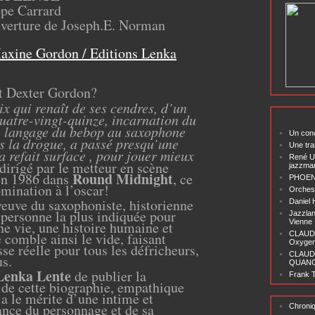
ppe Carrard
uverture de Joseph.E. Norman
axine Gordon / Editions Lenka
t Dexter Gordon?
ix qui renaît de ses cendres, d’un
atre-vingt-quinze, incarnation du
le langage du bebop au saxophone
Un conc
s la drogue, a passé presqu’une
Une tra
a refait surface , pour jouer mieux
René U
é dirigé par le metteur en scène
jazzma
Round Midnight
en 1986 dans
, ce
PHOENI
omination à l’oscar!
Orchest
euve du saxophoniste, historienne
Daniel
a personne la plus indiquée pour
Jazzlan
Vienne
une vie, une histoire humaine et
e comble ainsi le vide, faisant
CLAUDI
Oxygen 
se réelle pour tous les défricheurs,
CLAUD
us.
QUANG ‘
Lenka Lente
de publier la
Frank T
 de cette biographie, empathique
a le mérite d’une intime et
ance du personnage et de sa
Chroni