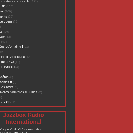
-rendus de concerts
(231)
- BD
(155)
ews
(109)
ents
(99)
de coeur
(72)
8)
zz
(56)
assé
(52)
l
(49)
éos qu'on aime !
(22)
15)
sins d'Anne Marie
(13)
s des DNJ
(11)
ue livre cd
(4)
 têtes
(3)
sables !!
(3)
ues livres
(3)
nières Nouvelles du Blues
(2)
2)
ques CD
(1)
Jazzbox Radio
International
="popup" title="Partenaire des
artenaire des DNJ