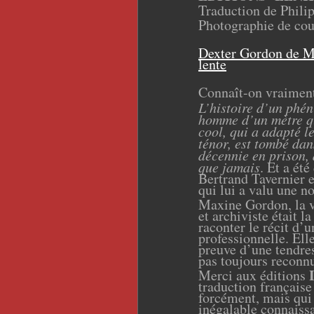
Traduction de Phili
Photographie de co
Dexter Gordon de M
lente
Connaît-on vraimen
L’histoire d’un phén
homme d’un mètre qu
cool, qui a adapté 
ténor, est tombé dan
décennie en prison, 
que jamais
. Et a ét
Bertrand Tavernier 
qui lui a valu une n
Maxine Gordon, la v
et archiviste était l
raconter le récit d’
professionnelle. Ell
preuve d’une tendres
pas toujours reconn
Merci aux éditions
traduction française
forcément, mais qui 
inégalable connaiss