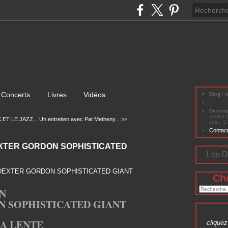
Concerts
Livres
Vidéos
Blog
: 
Descri
sorties 
ET LE JAZZ...
Un entretien avec Pat Metheny... >>
cds... L
Contac
XTER GORDON SOPHISTICATED
Les D
Ch
N
 SOPHISTICATED GIANT
A LENTE
cliquez 