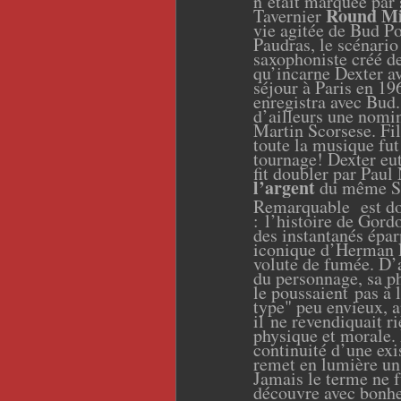
n’était marquée par 
Round Mi
Tavernier
vie agitée de Bud Po
Paudras, le scénario
saxophoniste créé de
qu’incarne Dexter av
séjour à Paris en 19
enregistra avec Bud
d’ailleurs une nomin
Martin Scorsese. Fi
toute la musique fut
tournage! Dexter eut
fit doubler par Pa
l’argent
du même Sc
Remarquable est donc
: l’histoire de Gord
des instantanés épar
iconique d’Herman L
volute de fumée. D’
du personnage, sa ph
le poussaient pas à 
type" peu envieux, a
il ne revendiquait r
physique et morale.
continuité d’une exi
remet en lumière un 
Jamais le terme ne
découvre avec bonhe