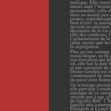
musique. Elle remet 
mieux dans l’histoire
personnalité, celle d
dans un monde peu en
propos, reproduisant
bien écrits: la musiq
devient un précieux
décennies de la vie 
rôle des syndicats, 
l’acharnement de la
(plus encore que les
la ségrégation.
Plus qu’une somme é
musicologue, au fil 
son évocation qui f
tel, elle fait la par
et aux souvenirs de
Dexter Gordon est e
communauté de musi
du passé dont Sonny 
Un éclairage passion
elle parvient à rendr
musique de ce saxo
suivant pas à pas, e
de Society Red” ("S
famille peu commune
Ellington et Lionel