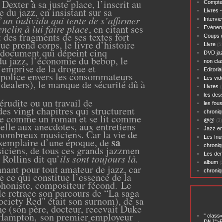
Dexter à sa juste place, l’inscrit au
Compte
 du jazz, en insistant sur sa
Livres 
’
un individu qui tente de s’affirmer
Intervi
clin à lui faire place
, en citant ses
Evènem
 des fragments de ses textes fort
Coups 
ue prend corps, le livre d’histoire
Livre
(5
 document qui dépeint cinq
DVD ja
du jazz, l’économie du bebop, le
non cl
l’emprise de la drogue et
Editoria
 police envers les consommateurs
Les vid
 dealers), le manque de sécurité dû à
Livres
(
les des
rudite ou un travail de
les fou
des vingt chapitres qui structurent
chroniq
ile comme un roman et se lit comme
@@
(3)
t belle aux anecdotes, aux entretiens
Jazz en
 nombreux musiciens. Car la vie de
Les Inu
sa
xemplaire d’une époque, de
chroniq
ciens, de tous ces grands jazzmen
Les der
Rollins dit qu’
ils sont toujours là.
album
(
nant pour tout amateur de jazz, car
chroni
e ce qui constitue l’essence de la
phoniste, compositeur fécond.
Le
lle retrace son parcours de “La saga
ociety Red" était son surnom), de sa
 (son père, docteur, recevait Duke
 Hampton, son premier employeur
" class
DNJ">P