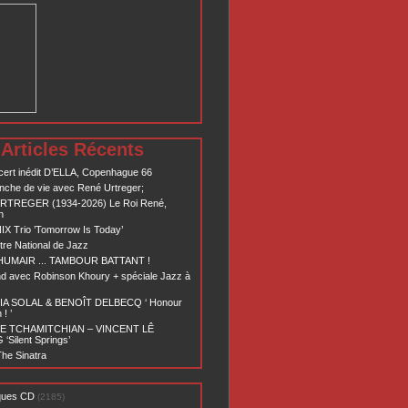
Articles Récents
ert inédit D’ELLA, Copenhague 66
nche de vie avec René Urtreger;
RTREGER (1934-2026) Le Roi René,
n
X Trio ’Tomorrow Is Today’
re National de Jazz
 HUMAIR ... TAMBOUR BATTANT !
d avec Robinson Khoury + spéciale Jazz à
A SOLAL & BENOÎT DELBECQ ‘ Honour
! ’
E TCHAMITCHIAN – VINCENT LÊ
Silent Springs’
he Sinatra
ques CD
(2185)