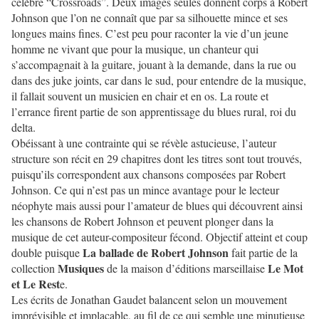
célèbre “Crossroads”. Deux images seules donnent corps à Robert
Johnson que l’on ne connaît que par sa silhouette mince et ses
longues mains fines. C’est peu pour raconter la vie d’un jeune
homme
ne
vivant
que
pour la musique,
u
n chanteur qui
s’accompagnait à la guitare, jouant à la demande, dans la rue ou
dans des juke joints, car dans le sud, pour entendre de la musique,
il fallait souvent un musicien en chair et en os. La route
et
l’errance firent partie de son apprentissage du blues rural, roi du
delta.
Obéissant à une contrainte qui se révèle astucieuse, l’auteur
structure son récit en 29 chapitres dont les titres sont tout trouvés,
puisqu’ils correspondent aux chansons composées par Robert
Johnson. Ce qui n’est pas un mince avantage pour le lecteur
néophyte mais aussi pour l’amateur de blues qui découvrent ainsi
les chansons de Robert Johnson
et peuvent
plonger dans la
musique de cet auteur-compositeur fécond. Objectif atteint et coup
La ballade de Robert Johnson
double puisque
fait partie de la
Musiques
Le Mot
collection
de la maison d’éditions marseillaise
et Le Rest
e.
L
es écrits de Jonathan Gaudet balancent selon un mouvement
imprévisible et implacable, au fil de ce qui semble une minutieuse