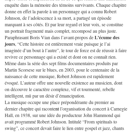
enquête dans la mémoire des témoins survivants. Chaque chapitre
donne en effet la parole à un personnage qui a connu Robert
Johnson, de l’adolescence à sa mort, a partagé un épisode
marquant à ses côtés. Et par leur regard et leur voix, se constitue
un portrait fragmenté mais complet, recomposé au plus juste.
L’écume des
Paraphrasant Boris Vian dans l’avant-propos de
jours
, “Cette histoire est entièrement vraie puisque je l’ai
imaginée d’un bout à l’autre”, le tour de force est de réussir à faire
revivre ce personnage qui a existé et dont on ne connaît rien.
Même dans la série des
sept
films documentaires produits par
Martin Scorsese sur le blues, en 2003, pour le centenaire de la
naissance de cette musique, Robert Johnson est rapidement
évoqué. L’auteur offre une nouvelle existence au musicien, dont
on découvre le caractère complexe, vif et tourmenté, rebelle
intelligent, mû par un désir d’émancipation.
La musique occupe une place prépondérante du premier au
dernier chapitre qui raconte
nt
l’organisation du concert à Carnegie
Hall, en 1938, sur une idée du producteur John Hammond qui
avait programmé Robert Johnson. Intitulé “From spirituals to
swing”, ce concert devait faire le lien entre gospel et jazz, chants