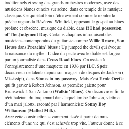
traditionnels et swing des grands orchestres modernes, avec des
musiciens blancs et noirs sur scène, dans ce temple de la musique
classique.
Ce qui
é
tait loin d’être évident comme le montre le
prêche rageur du
Révérend Whitfield, opposant le gospel au blues
If I had possession
profane et obscène, musique du diable, dans
of The Judgment Day
. Certains chapitres introduisent des
Willie Brown, Son
musiciens contemporains du guitariste comme
House
Preachin’ blues
dans
( Up jumped the devil) qui évoque
la naissance du mythe .
L
’idée du pacte avec le diable
est
forgée
Cross Road blues
par un journaliste dans
. On assiste à
H.C. Speir
l’enregistrement d’une maquette en 1936 par
,
découvreur de talents depuis son magasin de disques de Jackson
(
Stones in my passway
Ernie Oertle
Mississipi
)
, dans
.
Mais c
’est
qui fit graver à Robert Johnson, sa première galette pour
Walkin’ Blues
Brunswick à San Antonio (
). On découvre enfin le
récit haletant du traquenard dans lequel tombe Johnson, victime
Sonny Boy
d’un mari jaloux, raconté par l’harmoniciste
Williamson
Malted Milk
(
).
Avec cette construction savamment tissée à partir de rares
éléments d’une vie qui s’est achevée trop vite, l’auteur donne à ce