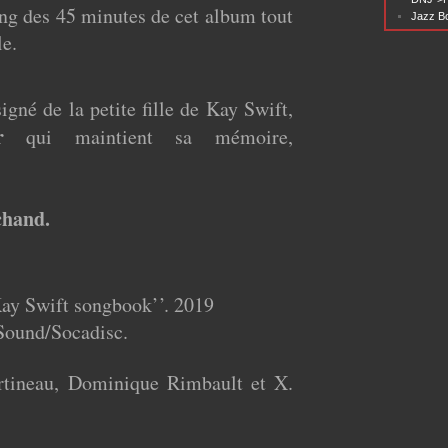
ong des 45 minutes de cet album tout
Jazz Bo
e.
signé de la petite fille de Kay Swift,
r
qui maintient sa mémoire,
chand.
Kay Swift songbook’’. 2019
Sound/Socadisc.
tineau, Dominique Rimbault et X.