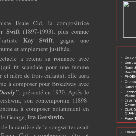
iste Esaie Cid, la compositrice
r Swift
(1897-1993), plus connue
Kay Swift
artiste
, gagne une
hume et amplement justifiée.
pectacle a retenu sa romance avec
Un conc
Une tra
(qui fit scandale pour une femme
René U
jazzma
 et mère de trois enfants), elle aura
PHOENI
mme à composer pour Broadway avec
Orchest
Daniel
 Dandy''
, présenté en 1930. Après le
Jazzlan
Vienne
ershwin, son contemporain (1898-
CLAUDI
Oxygen 
continua à composer notamment en
CLAUD
QUANG ‘
Ira Gershwin.
 de George,
Frank T
de la carrière de la songwriter avait
Chroni
Esaïe Cid, saxophoniste alto et