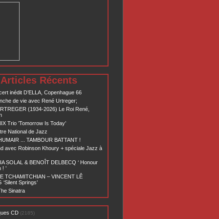
Articles Récents
ert inédit D’ELLA, Copenhague 66
nche de vie avec René Urtreger;
RTREGER (1934-2026) Le Roi René,
n
X Trio ’Tomorrow Is Today’
re National de Jazz
 HUMAIR ... TAMBOUR BATTANT !
d avec Robinson Khoury + spéciale Jazz à
A SOLAL & BENOÎT DELBECQ ‘ Honour
! ’
E TCHAMITCHIAN – VINCENT LÊ
Silent Springs’
he Sinatra
ques CD
(2185)