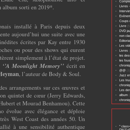
Compte
un album sorti en 2019*.
Livres 
Intervi
Evènem
Coups 
nais installé à Paris depuis deux
Livre
(5
DVD ja
ente aujourd’hui une suite avec une
non cl
inédites écrites par Kay entre 1930
Editoria
Les vid
oches ou pour des shows qui eurent
Livres
(
tèrent simplement à l’état de projet.
les des
les fou
‘’A Moonlight Memory’’
i
écrit en
chroniq
@@
(3)
Heyman
, l’auteur de Body & Soul.
Jazz en
Les Inu
chroniq
 des arrangements sur ces œuvres et
Les der
 son quintet de cœur (Jerry Edwards,
album
(
chroni
 Hubert et Mourad Benhamou). Cette
no évolue avec élégance et déploie
 très West Coast des années 50. Un
llié à une sensibilité authentique
" class
DNJ">P