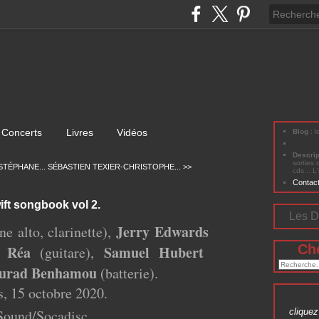
Concerts
Livres
Vidéos
Blog
: 
Descri
sorties 
STÉPHANE...
SÉBASTIEN TEXIER-CHRISTOPHE... >>
cds... L
Contac
ift songbook vol 2.
Les D
Jerry Edwards
e alto, clarinette),
Ch
s Réa
Samuel Hubert
(guitare),
urad Benhamou
(batterie).
s, 15 octobre 2020.
 Sound/Socadisc
cliquez 