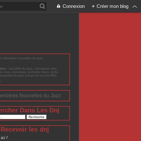
Connexion
+
Créer mon blog
les dernières nouvelles du jazz
ption
: actualité du jazz, chroniques des
du mois, interviews, portraits, livres, dvds,
'essentiel du jazz actuel est sur les DNJ.
t
ernières Nouvelles du Jazz
ercher Dans Les Dnj
Recevoir les dnj
ici !