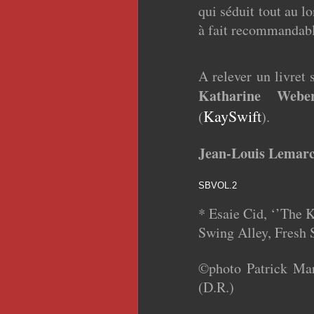
qui séduit tout au l
à fait recommandabl
A relever un livret 
Katharine Webe
KaySwift
(
).
Jean-Louis Lemar
SBVOL.2
* Esaie Cid, ‘’The 
Swing Alley, Fresh 
©photo Patrick Mar
(D.R.)