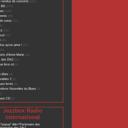
-rendus de concerts
(231)
- BD
(155)
ews
(109)
ents
(99)
de coeur
(72)
8)
zz
(56)
assé
(52)
l
(49)
éos qu'on aime !
(22)
15)
sins d'Anne Marie
(13)
s des DNJ
(11)
ue livre cd
(4)
 têtes
(3)
sables !!
(3)
ues livres
(3)
nières Nouvelles du Blues
(2)
2)
ques CD
(1)
Jazzbox Radio
International
="popup" title="Partenaire des
artenaire des DNJ