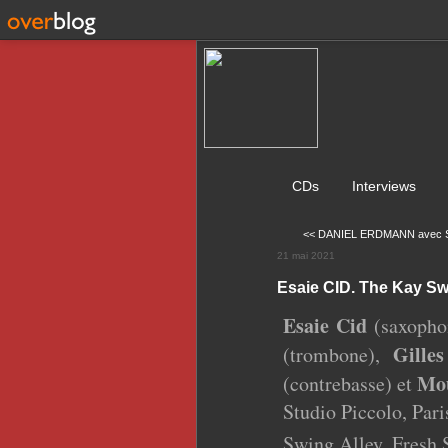
CDs
Interviews
<< DANIEL ERDMANN avec 
21 mai 2021
Esaie CID. The Kay Sw
Esaie Cid
(saxophon
Gille
(trombone),
Mo
(contrebasse) et
Studio Piccolo, Pari
Swing Alley, Fresh