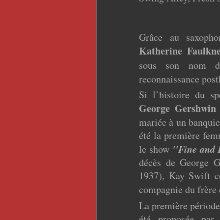
Grâce au saxophon
Katherine Faulkne
sous son nom d’
reconnaissance post
Si l’histoire du s
George Gershwin
mariée à un banquier
été la première fe
''Fine and
le show
décès de George G
1937), Kay Swift 
compagnie du frère
La première période 
été proposée par 