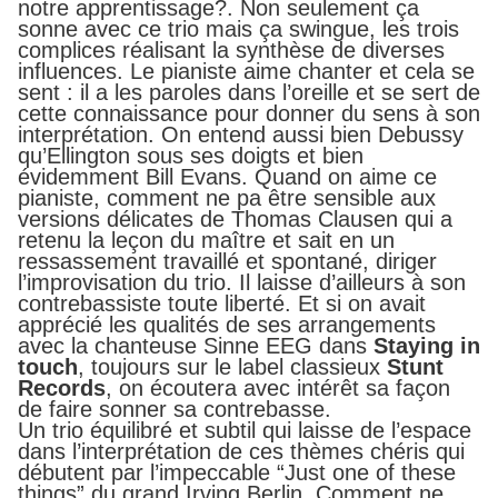
notre apprentissage?. Non seulement ça
sonne avec ce trio ma
is ça swingue, les trois
complices réalisant la synthèse de diverses
influences. Le pianiste aime chanter et cela se
sent : il a les paroles dans l’oreille et se sert de
cette connaissance pour donner du sens à son
interprétation. On entend aussi bien Debussy
qu’Ellington sous ses doigts et bien
évidemment Bill Evans. Quand on aime ce
pianiste, comment ne pa être sensible aux
versions délicates de Thomas Clausen qui a
retenu la leçon du maître et sait en un
ressassement travaillé et spontané, diriger
l’improvisation du trio. Il laisse d’ailleurs à son
contrebassiste toute liberté. Et si on avait
apprécié les qualités de ses arrangements
avec la chanteuse Sinne EEG dans
Staying in
touch
, toujours sur le label classieux
Stunt
R
ecords
,
on écoutera avec intérêt sa façon
de faire sonner sa contrebasse.
Un trio équilibré et subtil qui laisse de l’espace
dans l’interprétation de ces thèmes chéris qui
débutent par l’impeccable “Just one of these
things” du grand Irving Berlin. Comment ne