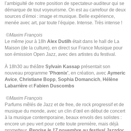
l'ambiguïté de notre position de spectateur-auditeur qui se
démarque de tout voyeurisme. On est au carrefour de deux
sources d'émoi : image et musique. Belle expérience,
menée avec art, par toute l'équipe. Intense. Très intense !
©Maxim François
Le même jour à 18h
Alex Dutilh
était dans le hall de La
Maison (de la culture), en direct sur France Musique pour
son émission Open Jazz, avec des artistes du festival.
À
18h30 au théâtre
Sylvain Kassap
présentait son
nouveau programme
'Phœnix'
, en création, avec
Aymeric
Avice
,
Christiane Bopp
,
Sophia Domancich
,
Hélène
Labarrière
et
Fabien Duscombs
©Maxim François
Parfums mêlés de Jazz et de free, de rock progressif et de
musique du monde, avec un clin d'œil en début de concert
à la musique contemporaine, beaux envols des solistes :
encore un peu vert pour cette toute première, mais déjà
prometteur.
Reprise le 17 novembre au festival Jazzdor