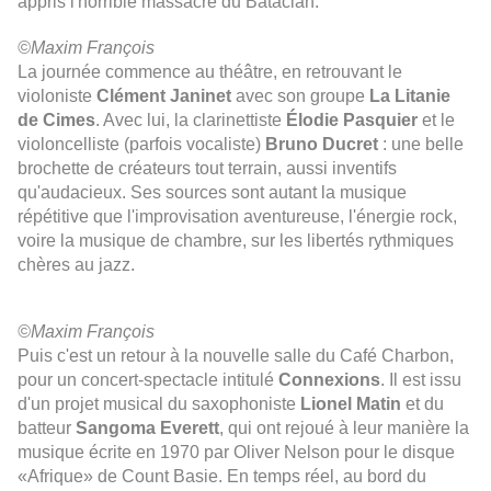
appris l'horrible massacre du Bataclan.
©Maxim François
La journée commence au théâtre, en retrouvant le
violoniste
Clément Janinet
avec son groupe
La Litanie
de Cimes
. Avec lui, la clarinettiste
Élodie Pasquier
et le
violoncelliste (parfois vocaliste)
Bruno Ducret
: une belle
brochette de créateurs tout terrain, aussi inventifs
qu'audacieux. Ses sources sont autant la musique
répétitive que l'improvisation aventureuse, l'énergie rock,
voire la musique de chambre, sur les libertés rythmiques
chères au jazz.
©Maxim François
Puis c'est un retour à la nouvelle salle du Café Charbon,
pour un concert-spectacle intitulé
Connexions
. Il est issu
d'un projet musical du saxophoniste
Lionel Matin
et du
batteur
Sangoma Everett
, qui ont rejoué à leur manière la
musique écrite en 1970 par Oliver Nelson pour le disque
«Afrique» de Count Basie. En temps réel, au bord du