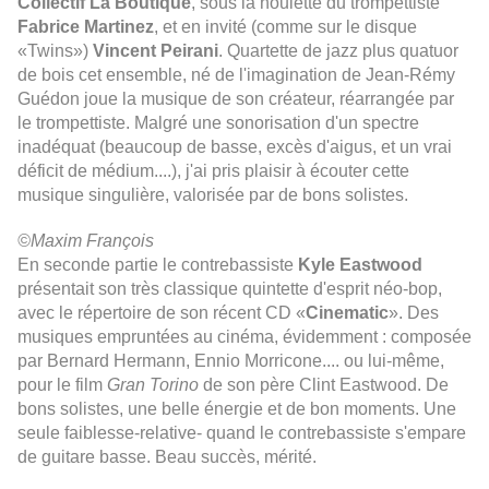
Collectif La Boutique
, sous la houlette du trompettiste
Fabrice Martinez
, et en invité (comme sur le disque
«Twins»)
Vincent Peirani
. Quartette de jazz plus quatuor
de bois cet ensemble, né de l'imagination de Jean-Rémy
Guédon joue la musique de son créateur, réarrangée par
le trompettiste. Malgré une sonorisation d'un spectre
inadéquat (beaucoup de basse, excès d'aigus, et un vrai
déficit de médium....), j'ai pris plaisir à écouter cette
musique singulière, valorisée par de bons solistes.
©Maxim François
En seconde partie le contrebassiste
Kyle Eastwood
présentait son très classique quintette d'esprit néo-bop,
avec le répertoire de son récent CD «
Cinematic
». Des
musiques empruntées au cinéma, évidemment : composée
par Bernard Hermann, Ennio Morricone.... ou lui-même,
pour le film
Gran Torino
de son père Clint Eastwood. De
bons solistes, une belle énergie et de bon moments. Une
seule faiblesse-relative- quand le contrebassiste s'empare
de guitare basse. Beau succès, mérité.