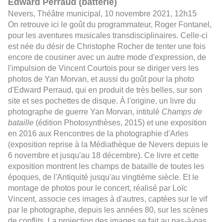
Edward Perraud (batterie)
Nevers, Théâtre municipal, 10 novembre 2021, 12h15
On retrouve ici le goût du programmateur, Roger Fontanel,
pour les aventures musicales transdisciplinaires. Celle-ci
est née du désir de Christophe Rocher de tenter une fois
encore de cousiner avec un autre mode d'expression, de
l'impulsion de Vincent Courtois pour se diriger vers les
photos de Yan Morvan, et aussi du goût pour la photo
d'Edward Perraud, qui en produit de très belles, sur son
site et ses pochettes de disque.
À
l'origine, un livre du
photographe de guerre Yan Morvan, intitulé
Champs de
bataille
(édition Photosynthèses, 2015) et une exposition
en 2016 aux Rencontres de la photographie d'Arles
(exposition reprise à la Médiathèque de Nevers depuis le
6 novembre et jusqu'au 18 décembre). Ce livre et cette
exposition montrent les champs de bataille de toutes les
époques, de l'Antiquité jusqu'au vingtième siècle. Et le
montage de photos pour le concert, réalisé par Loïc
Vincent, associe ces images à d'autres, captées sur le vif
par le photographe, depuis les années 80, sur les scènes
de conflits. La projection des images se fait au pas-à-pas,