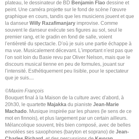
plateau, le dessinateur de BD
Benjamin Flao
dessine et
peint. Une caméra projette sur le fond de scène l'œuvre
graphique en cours, tandis que les musiciens jouent et que
la danseur
Willy Razafimanjary
improvise. Comme
souvent le danseur exécute ses figures au sol, seul le
premier rang, et le gradin en fond de salle, voient
l'entièreté du spectacle. D'où je suis une partie échappe à
ma vue. Musicalement décevant. L'important n'est pas que
l'on soit loin du Basie revu par Oliver Nelson, mais que le
discours musical tienne en peu de formules, jouant sur
l'intensité. Esthétiquement peu lisible, pour le spectateur
que je suis....
©Maxim François
Bouquet final à la Maison de la culture avec d'abord, à
20h30, le quartette
Majakka
du pianiste
Jean-Marie
Machado
. Musique inspirée par les phares (le sens de ce
mot en finnois), et plus largement par un certain ailleurs.
Mélancolique souvent, très bien composé, avec de belles
envolées ses saxophones (baryton et soprano) de
Jean-
Charles Richard
, et des percussions de
Keyvan