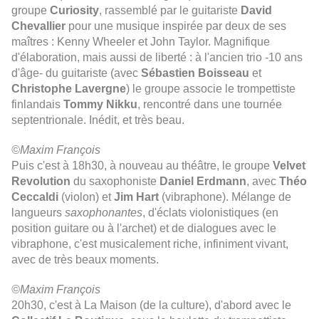
groupe
Curiosity
, rassemblé par le guitariste
David
Chevallier
pour une musique inspirée par deux de ses
maîtres : Kenny Wheeler et John Taylor. Magnifique
d'élaboration, mais aussi de liberté : à l'ancien trio -10 ans
d'âge- du guitariste (avec
Sébastien Boisseau
et
Christophe Lavergne
) le groupe associe le trompettiste
finlandais
Tommy Nikku
, rencontré dans une tournée
septentrionale. Inédit, et très beau.
©Maxim François
Puis c'est à 18h30, à nouveau au théâtre, le groupe
Velvet
Revolution
du saxophoniste
Daniel Erdmann
, avec
Théo
Ceccaldi
(violon) et
Jim Hart
(vibraphone). Mélange de
langueurs
saxophonantes
, d'éclats violonistiques (en
position guitare ou à l'archet) et de dialogues avec le
vibraphone, c'est musicalement riche, infiniment vivant,
avec de très beaux moments.
©Maxim François
20h30, c'est à La Maison (de la culture), d'abord avec le