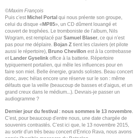
©Maxim François
Puis c'est
Michel Portal
qui nous préente son groupe,
celui du disque «
MP85
», un CD dûment louangé et
couvert de trophées. Le tromboniste de l'album, Nils
Wogram, est remplacé par
Samuel Blaser
, ce qui n'est
pas pour me déplaire.
Bojan Z
tient les claviers (et pilote
aussi le répertoire),
Bruno Chevillon
est à la contrebasse
et
Lander Gyselink
office à la batterie. Répertoire
typiquement portalien, qui mêle les influences pour en
faire son miel. Belle énergie, grands solistes. Beau concert
donc, avec hélas encore une réserve sur le son : même
défauts que la veille (beaucoup de basses et d'aigus, et un
grand creux dans le médium...). Devrais-je passer un
audiogramme ?
Dernier jour du festival
:
nous sommes le 13 novembre
.
C'est, pour beaucoup d'entre nous, une date chargée de
souvenirs contrastés. C'est ici que, le 13 novembre 2015,
au sortir d'un très beau concert d'Enrico Rava, nous avons