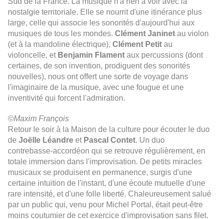
Sud de la France. La musique n'a rien à voir avec la
nostalgie territoriale. Elle se nourrit d'une itinérance plus
large, celle qui associe les sonorités d'aujourd'hui aux
musiques de tous les mondes.
Clément Janinet
au violon
(et à la mandoline électrique),
Clément Petit
au
violoncelle, et
Benjamin Flament
aux percussions (dont
certaines, de son invention, prodiguent des sonorités
nouvelles), nous ont offert une sorte de voyage dans
l'imaginaire de la musique, avec une fougue et une
inventivité qui forcent l'admiration.
©Maxim François
Retour le soir à la Maison de la culture pour écouter le duo
de
Joëlle Léandre
et
Pascal Contet
. Un duo
contrebasse-accordéon qui se retrouve régulièrement, en
totale immersion dans l'improvisation. De petits miracles
musicaux se produisent en permanence, surgis d'une
certaine intuition de l'instant, d'une écoute mutuelle d'une
rare intensité, et d'une folle liberté. Chaleureusement salué
par un public qui, venu pour Michel Portal, était peut-être
moins coutumier de cet exercice d'improvisation sans filet.