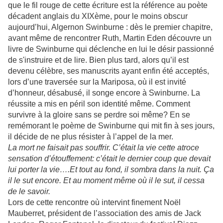
que le fil rouge de cette écriture est la référence au poète
décadent anglais du XIXème, pour le moins obscur
aujourd’hui, Algernon Swinburne : dès le premier chapitre,
avant même de rencontrer Ruth, Martin Eden découvre un
livre de Swinburne qui déclenche en lui le désir passionné
de s'instruire et de lire. Bien plus tard, alors qu’il est
devenu célèbre, ses manuscrits ayant enfin été acceptés,
lors d’une traversée sur la Mariposa, où il est invité
d’honneur, désabusé, il songe encore à Swinburne. La
réussite a mis en péril son identité même. Comment
survivre à la gloire sans se perdre soi même? En se
remémorant le poème de Swinburne qui mit fin à ses jours,
il décide de ne plus résister à l’appel de la mer.
La mort ne faisait pas souffrir. C’était la vie cette atroce
sensation d’étouffement: c’était le dernier coup que devait
lui porter la vie….Et tout au fond, il sombra dans la nuit. Ça
il le sut encore. Et au moment même où il le sut, il cessa
de le savoir.
Lors de cette rencontre où intervint finement Noël
Mauberret, président de l’association des amis de Jack