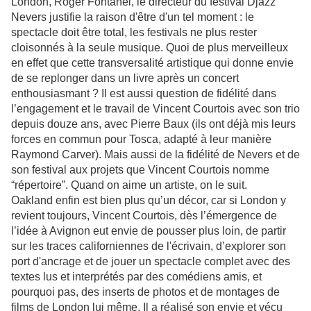
London, Roger Fontanel, le directeur du festival Djazz
Nevers justifie la raison d'être d'un tel moment : le
spectacle doit être total, les festivals ne plus rester
cloisonnés à la seule musique. Quoi de plus merveilleux
en effet que cette transversalité artistique qui donne envie
de se replonger dans un livre après un concert
enthousiasmant ? Il est aussi question de fidélité dans
l’engagement et le travail de Vincent Courtois avec son trio
depuis douze ans, avec Pierre Baux (ils ont déjà mis leurs
forces en commun pour Tosca, adapté à leur manière
Raymond Carver). Mais aussi de la fidélité de Nevers et de
son festival aux projets que Vincent Courtois nomme
“répertoire”. Quand on aime un artiste, on le suit.
Oakland enfin est bien plus qu’un décor, car si London y
revient toujours, Vincent Courtois, dès l’émergence de
l’idée à Avignon eut envie de pousser plus loin, de partir
sur les traces californiennes de l'écrivain, d’explorer son
port d'ancrage et de jouer un spectacle complet avec des
textes lus et interprétés par des comédiens amis, et
pourquoi pas, des inserts de photos et de montages de
films de London lui même. Il a réalisé son envie et vécu