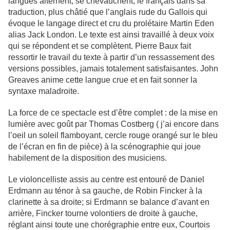
langues alternent, se chevauchent, le français dans sa
traduction, plus châtié que l’anglais rude du Gallois qui
évoque le langage direct et cru du prolétaire Martin Eden
alias Jack London. Le texte est ainsi travaillé à deux voix
qui se répondent et se complètent. Pierre Baux fait
ressortir le travail du texte à partir d’un ressassement des
versions possibles, jamais totalement satisfaisantes. John
Greaves anime cette langue crue et en fait sonner la
syntaxe maladroite.
La force de ce spectacle est d’être complet : de la mise en
lumière avec goût par Thomas Costberg ( j’ai encore dans
l’oeil un soleil flamboyant, cercle rouge orangé sur le bleu
de l’écran en fin de pièce) à la scénographie qui joue
habilement de la disposition des musiciens.
Le violoncelliste assis au centre est entouré de Daniel
Erdmann au ténor à sa gauche, de Robin Fincker à la
clarinette à sa droite; si Erdmann se balance d’avant en
arrière, Fincker tourne volontiers de droite à gauche,
réglant ainsi toute une chorégraphie entre eux, Courtois