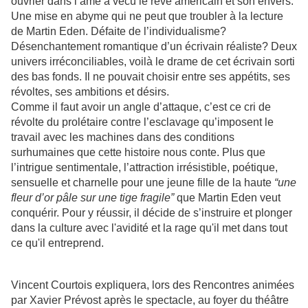
ouvrier dans l’âme a vécu le rêve américain et son envers.
Une mise en abyme qui ne peut que troubler à la lecture
de Martin Eden. Défaite de l’individualisme?
Désenchantement romantique d’un écrivain réaliste? Deux
univers irréconciliables, voilà le drame de cet écrivain sorti
des bas fonds. Il ne pouvait choisir entre ses appétits, ses
révoltes, ses ambitions et désirs.
Comme il faut avoir un angle d’attaque, c’est ce cri de
révolte du prolétaire contre l’esclavage qu’imposent le
travail avec les machines dans des conditions
surhumaines que cette histoire nous conte. Plus que
l’intrigue sentimentale, l’attraction irrésistible, poétique,
sensuelle et charnelle pour une jeune fille de la haute
“
u
ne
fleur d’or pâle sur une tige fragile”
que Martin Eden veut
conquérir. Pour y réussir, il décide de s’instruire et plonger
dans la culture avec l'avidité et la rage qu'il met dans tout
ce qu'il entreprend.
Vincent Courtois expliquera, lors des Rencontres animées
par Xavier Prévost après le spectacle, au foyer du théâtre