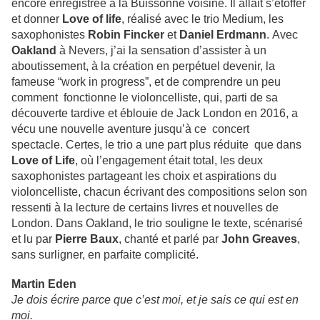
encore enregistrée à la Buissonne voisine. Il allait s’étoffer
et donner
Love of life
,
réalisé avec le trio Medium, les
saxophonistes
Robin Fincker
et
Daniel Erdmann
.
Avec
Oakland
à Nevers, j’ai la sensation d’assister à un
aboutissement, à la création en perpétuel devenir, la
fameuse “work in progress”, et de comprendre un peu
comment fonctionne le violoncelliste, qui, parti de sa
découverte tardive et éblouie de Jack London en 2016, a
vécu une nouvelle aventure jusqu’à ce concert
spectacle.
Certes, le trio a une part plus réduite que dans
Love of Life
, où l’engagement était total, les deux
saxophonistes partageant les choix et aspirations du
violoncelliste, chacun écrivant des compositions selon son
ressenti à la lecture de certains livres et nouvelles de
London.
Dans Oakland, le trio souligne le texte, scénarisé
et lu par
Pierre Baux
, chanté et parlé par
John Greaves
,
sans surligner, en parfaite complicité.
Martin Eden
Je dois écrire parce que c’est moi, et je sais ce qui est en
moi.