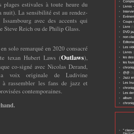
Compte
es plages estivales à toute heure du
Livres 
a nuit). La sensibilité est au rendez-
Intervi
Evènem
 Issambourg avec des accents qui
Coups 
e Steve Reich ou de Philip Glass.
Livre
(5
DVD ja
non cl
Editoria
 solo remarqué en 2020 consacré
Les vid
Livres
(
Outlaws
iste texan Hubert Laws (
),
les des
les fou
que co-signé avec Nicolas Derand,
chroniq
@@
la voix originale de Ludivine
(3)
Jazz en
 à rassembler les fans de jazz et
Les Inu
chroniq
rovisées contemporaines.
Les der
album
(
chand.
chroni
" class
DNJ">P