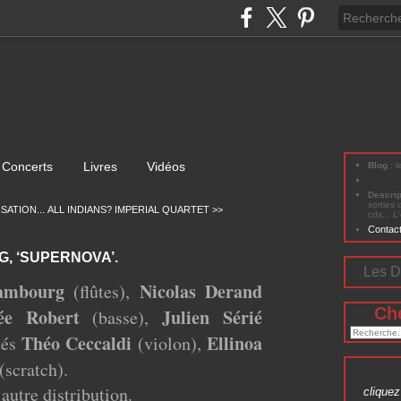
Concerts
Livres
Vidéos
Blog
: 
Descri
sorties 
ISATION...
ALL INDIANS? IMPERIAL QUARTET >>
cds... L
Contac
G, ‘SUPERNOVA’.
Les D
sambourg
Nicolas Derand
(flûtes),
Ch
ée Robert
Julien Sérié
(basse),
Théo Ceccaldi
Ellinoa
ités
(violon),
(scratch).
utre distribution.
cliquez 