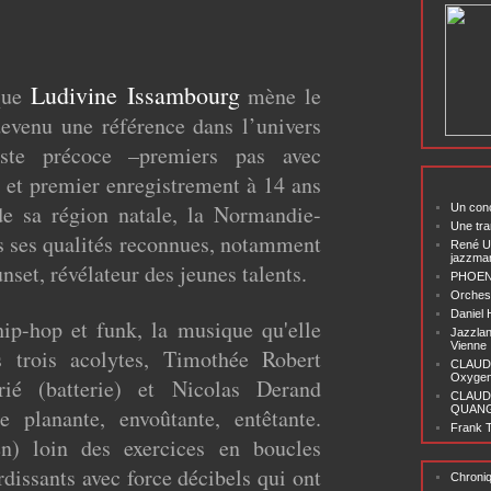
Ludivine Issambourg
que
mène le
evenu une référence dans l’univers
tiste précoce –premiers pas avec
s et premier enregistrement à 14 ans
e sa région natale, la Normandie-
Un conc
Une tra
ors ses qualités reconnues, notamment
René U
jazzma
nset, révélateur des jeunes talents.
PHOENI
Orchest
Daniel
-hop et funk, la musique qu'elle
Jazzlan
Vienne
 trois acolytes, Timothée Robert
CLAUDI
Oxygen 
rié (batterie) et Nicolas Derand
CLAUD
QUANG ‘
le planante, envoûtante, entêtante.
Frank T
) loin des exercices en boucles
dissants avec force décibels qui ont
Chroni