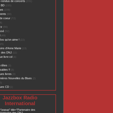
-rendus de concerts
(231)
- BD
(155)
ews
(109)
ents
(99)
de coeur
(72)
8)
zz
(56)
assé
(52)
l
(49)
éos qu'on aime !
(22)
15)
sins d'Anne Marie
(13)
s des DNJ
(11)
ue livre cd
(4)
 têtes
(3)
sables !!
(3)
ues livres
(3)
nières Nouvelles du Blues
(2)
2)
ques CD
(1)
Jazzbox Radio
International
="popup" title="Partenaire des
artenaire des DNJ