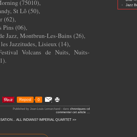
Morning (75010),
Jazz Bo
ndy, St Lô (50),
r (62),
s Pins (06),
de Jazz, Montbrun-Les-Bains (26),
les Jazzitudes, Lisieux (14),
estival Volcans de Nuits, Nuits-
1).
Repost
0
chroniques cd
Published by Jean-Louis Lemarchand
-
dans
commenter cet article
…
ISATION...
ALL INDIANS? IMPERIAL QUARTET >>