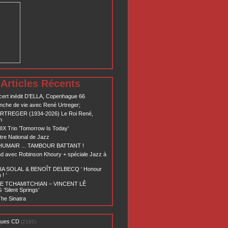
Articles Récents
ert inédit D’ELLA, Copenhague 66
nche de vie avec René Urtreger;
RTREGER (1934-2026) Le Roi René,
n
X Trio ’Tomorrow Is Today’
re National de Jazz
 HUMAIR ... TAMBOUR BATTANT !
d avec Robinson Khoury + spéciale Jazz à
A SOLAL & BENOÎT DELBECQ ‘ Honour
! ’
E TCHAMITCHIAN – VINCENT LÊ
Silent Springs’
he Sinatra
ques CD
(2185)