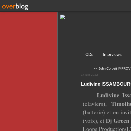
CDs
Interviews
<< John Corbett IMPROV
14 juin 2022
Ludivine ISSAMBOUR
Ludivine Is
Timoth
(claviers),
(batterie) et en inv
Dj Green
(voix), et
Loops Production/L’a