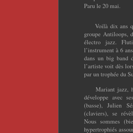
Paru le 20 mai.
Voilà dix ans 
groupe Antiloops, d
électro jazz. Flu
l’instrument à 6 an
dans un big band d
l’artiste voit dès l
par un trophée du Su
Mariant jazz, hip
développe avec ses
(basse), Julien Sé
(claviers), se révè
Nous sommes (bien
hypertrophiés assour