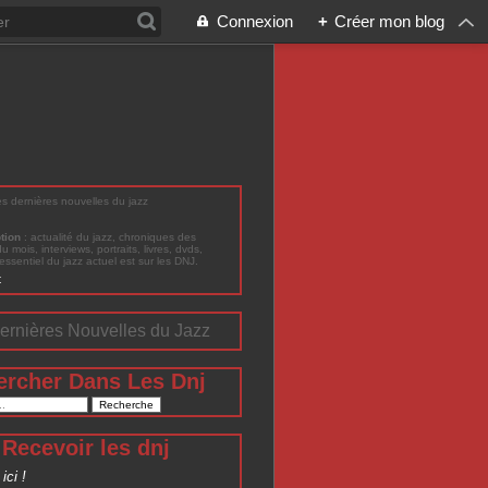
Connexion
+
Créer mon blog
les dernières nouvelles du jazz
ption
: actualité du jazz, chroniques des
du mois, interviews, portraits, livres, dvds,
'essentiel du jazz actuel est sur les DNJ.
t
ernières Nouvelles du Jazz
ercher Dans Les Dnj
Recevoir les dnj
ici !