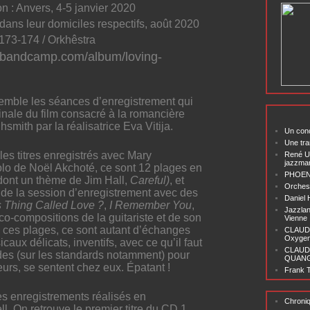
n : Anvers, 4-5 janvier 2020
 dans leur domiciles respectifs, août 2020
73-174 / Orkhêstra
ds.bandcamp.com/album/loving-
emble les séances d’enregistrement qui
ginale du film consacré à
la romancière
hsmith par la réalisatrice Eva Vitija.
Un conc
Une tra
es titres enregistrés avec Mary
René U
jazzma
olo
de Noël Akchoté
,
ce sont
1
2
plages
en
PHOENI
dont un thème de Jim Hall,
Careful)
, et
Orchest
 de la session d’enregistrement avec des
Daniel
s Thing Called Love ?
,
I Remember You
,
Jazzlan
co-compositions de la guitariste et de son
Vienne
 ces plages, ce sont autant d’échanges
CLAUDI
Oxygen 
aux délicats, inventifs, avec ce qu’il faut
CLAUD
es (sur les standards notamment) pour
QUANG ‘
teurs, se sentent chez eux.
Épatant !
Frank T
es enregistrements réalisés en
Chroni
ll.
On retrouve le premier titre du CD 1,