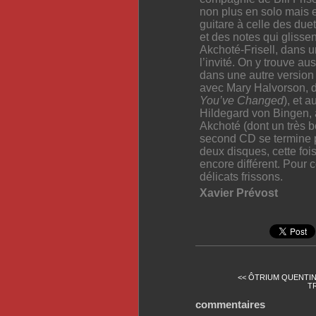
non plus en solo mais 
guitare à celle des duet
et des notes qui glisse
Akchoté-Frisell, dans un 
l’invité. On y trouve au
dans une autre version 
avec Mary Halvorson, d
You’ve Changed
),
et a
Hildegard von Bingen, 
Akchoté (dont un très 
second CD se termine p
deux disques, cette foi
encore différent.
P
our 
délicats frissons.
Xavier Prévost
<< ÔTRIUM QUENTIN
TR
commentaires