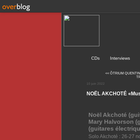
CDs
Interviews
<< ÔTRIUM QUENTIN
TR
10 juin 2022
NOËL AKCHOTÉ «Music 
Noël Akchoté (guit
Mary Halvorson (gui
(guitares électriq
Solo Akchoté : 26-27 