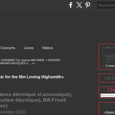
Concerts
Livres
Vidéos
Blog
: 
Descri
sorties 
 GHOMARI Trio
Jeanne MICHARD, « SONGES
cds... L
ANSATLANTIQUES ».... >>
Contac
for the film Loving Highsmith»
Les D
Ch
ares électrique et acoustique),
tare électrique), Bill Frisell
ues)
novembre 2019
cliquez 