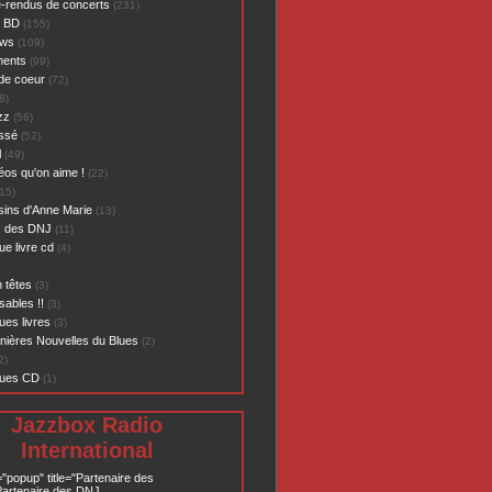
-rendus de concerts
(231)
- BD
(155)
ews
(109)
ents
(99)
de coeur
(72)
8)
zz
(56)
assé
(52)
l
(49)
éos qu'on aime !
(22)
15)
sins d'Anne Marie
(13)
s des DNJ
(11)
ue livre cd
(4)
 têtes
(3)
sables !!
(3)
ues livres
(3)
nières Nouvelles du Blues
(2)
2)
ques CD
(1)
Jazzbox Radio
International
="popup" title="Partenaire des
artenaire des DNJ