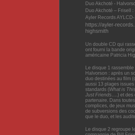
Duo Akchoté - Halvorso
Duo Akchoté – Frisell :
Ayler Records AYLCD-1
https://ayler-recor
highsmith
Un double CD qui rass
ont fourni la bande ori
américaine
Patricia Hig
Le disque 1 rassemble l
Halvorson :
après un s
duo
destinées au film
(
aussi 13 plages
issues
standards (
What is Thi
Just Friends
….)
et des 
partenaire
.
Dans toutes
complices, de jeux music
de subversions des cod
que le duo, et les audi
Le disque 2 regroupe l
compagnie de Bill Frise