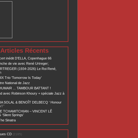
Articles Récents
ert inédit D’ELLA, Copenhague 66
nche de vie avec René Urtreger;
RTREGER (1934-2026) Le Roi René,
n
X Trio ’Tomorrow Is Today’
re National de Jazz
 HUMAIR ... TAMBOUR BATTANT !
d avec Robinson Khoury + spéciale Jazz à
A SOLAL & BENOÎT DELBECQ ‘ Honour
! ’
E TCHAMITCHIAN – VINCENT LÊ
Silent Springs’
he Sinatra
ques CD
(2185)