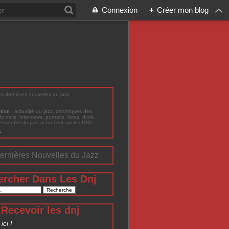
Connexion
+
Créer mon blog
les dernières nouvelles du jazz
ption
: actualité du jazz, chroniques des
du mois, interviews, portraits, livres, dvds,
'essentiel du jazz actuel est sur les DNJ.
t
ernières Nouvelles du Jazz
ercher Dans Les Dnj
Recevoir les dnj
ici !