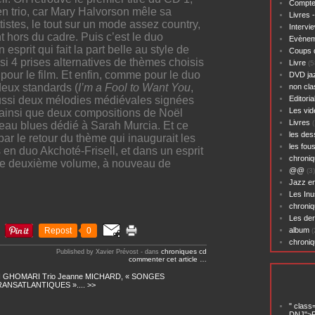
Compte
en trio, car Mary Halvorson mêle sa
Livres 
tistes, le tout sur un mode assez country,
Intervi
nt hors du cadre.
Puis c’est le duo
Evènem
esprit qui fait la part belle au style de
Coups 
ssi 4 prises alternatives de thèmes cho
i
sis
Livre
(5
pour le film. Et enfin, comme pour le duo
DVD ja
eux standards (
I’m a Fool to Want You
,
non cl
ussi deux mélodies médiévales signées
Editoria
Les vid
ainsi que deux compositions de Noël
Livres
(
beau blues dédié à Sarah Murcia. Et ce
les des
ar le re
t
our du thème qui inaugurait les
les fou
s en duo Akchoté-Frisell, et da
ns
un esprit
chroniq
ce deuxième volume,
à nouveau
de
@@
(3)
Jazz en
Les Inu
chroniq
Les der
Repost
0
album
(
chroni
chroniques cd
Published by Xavier Prévost
-
dans
commenter cet article
…
 GHOMARI Trio
Jeanne MICHARD, « SONGES
ANSATLANTIQUES ».... >>
" class
DNJ">P