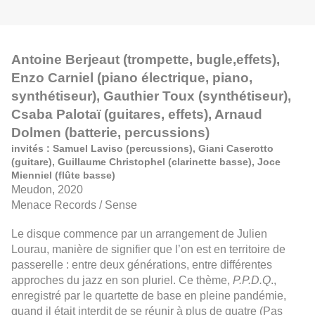
Antoine Berjeaut (trompette, bugle,effets),
Enzo Carniel (piano électrique, piano,
synthétiseur), Gauthier Toux (synthétiseur),
Csaba Palotaï (guitares, effets), Arnaud
D
o
lmen (batterie, percussions)
invités : Samuel Laviso (percussions), Giani Caserotto
(guitare), Guillaume Christophel (clarinette basse), Joce
Mienniel (flûte basse)
Meudon, 2020
Menace Records / Sense
Le disque commence par un arrangement de Julien
Lourau, manière de signifier que l’on est en territoire de
passerelle : entre deux générations, entre différentes
approches du jazz en son pluriel. Ce thème,
P.P.D.Q
.,
enregistré par le quartette de base en pleine pandémie,
quand il était interdit de se réunir à plus de quatre (Pas