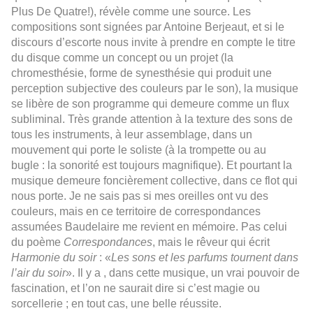
Plus De Quatre!), révèle comme une source. Les
compositions sont signées par Antoine Berjeaut, et si le
discours d’escorte n
o
us invite à prendre en compte le titre
du disque comme un concept ou un projet (la
chromesth
é
sie,
forme de synesthésie qui produit une
perception subjective des couleurs par le son), la musique
se libère de son programme qui demeure comme un flux
subliminal. Très grande attention à la texture des sons de
tous les instruments, à leur assemblage, dans un
mouvement qui porte le soliste (à la trompette ou au
bugle : la sonorité est toujours magnifique). Et pourtant la
musique demeure foncièrement collective, dans ce flot qui
nous porte. Je ne sais pas si
mes oreilles ont vu des
couleurs, mais en ce territoire de correspondances
assumées Baudelaire me revient en mémoire. Pas celui
du poème
Correspondances
, mais le rêveur qui écrit
Harmonie du soir
: «
Les sons et les parfums tournent dans
l’air du soir
».
Il y a , dans cette musique, un vrai pouvoir de
fascination, et l’on ne saurait dire si c’est magie ou
sorcellerie ; en tout cas, une belle réussite.