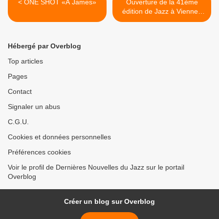
< ONE SHOT «À James»
Ouverture de la 41ème
édition de Jazz à Vienne :
MC statique mais Cullum,
Atomique >
Hébergé par Overblog
Top articles
Pages
Contact
Signaler un abus
C.G.U.
Cookies et données personnelles
Préférences cookies
Voir le profil de Dernières Nouvelles du Jazz sur le portail
Overblog
Créer un blog sur Overblog