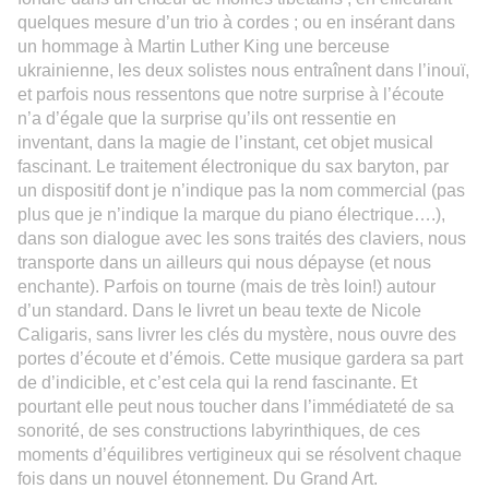
quelques mesure d’un trio à cordes ; ou en insérant dans
un ho
m
mage à Martin Luther King une berceuse
ukrainienne, les deux solistes nous entraînent dans l’inouï,
et parfois nous ressentons que notre surprise à l’écoute
n’a d’égale que la surprise qu’ils ont ressentie en
inventant, dans la magie de l’instant, cet objet musical
fascinant.
Le traitement électronique du sax baryton, par
un dispositif dont je n’indique pas la nom commercial (pas
plus que je n’indique la marque du piano électrique….),
dans son dialogue avec les sons traités des claviers, nous
transporte dans un ailleurs qui nous dépayse (et nous
enchante).
Parfois on tourne (mais de très loin!) autour
d’un standard
.
Dans le livret un beau texte de Nicole
Caligaris, sans livrer les clés du mystère, nous ouvre des
portes d’écoute et d’émois. Cette musique gardera sa part
de d’indicible, et c’est cela qui la rend fascinante. Et
pourtant elle peut nous toucher dans l’immédiateté de sa
sonorité, de ses constructions labyrinthiques, de ces
moments d’équilibres vertigineux qui se résolvent chaque
fois dans un nouvel étonnement. Du Grand Art.