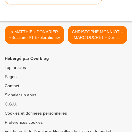
< MATTHIEU DONARIER
CHRISTOPHE MONNIOT –
«Bestiaire #1 Explorations»
MARC DUCRET «Dernier
Tango» >
Hébergé par Overblog
Top articles
Pages
Contact
Signaler un abus
C.G.U.
Cookies et données personnelles
Préférences cookies
Voir le profil de Dernières Nouvelles du Jazz sur le portail