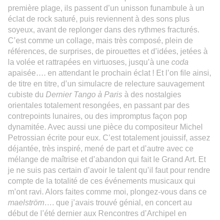
première plage
,
i
ls passent d’un unisson funambule à un
éclat de rock saturé, puis reviennent à des sons plus
soyeux, avant de replonger dans des rythmes fracturés.
C’est comme un collage, mais très composé, plein de
références, de surprises, de pirouettes et d’idées, jetées à
la volée et rattrapées en virtuoses,
jusqu’à une
coda
apaisée….
en attendant
le
prochain éclat !
Et l’on file ainsi,
de titre en titre, d’un simulacre de relecture sauvagement
cubiste du
Dernier Tango à Paris
à des nostalgies
orientales totalement resongées, en passant par des
contrepoints lunaires,
ou
des impromptus façon pop
dynamitée
.
Avec aussi une pièce du compositeur Michel
Petrossian écrite pour eux. C’est totalement jouissif, assez
déjantée, très inspiré, mené de part et d’autre avec ce
mélange de maîtrise
et
d’abandon qui fait le
G
rand
A
rt. Et
je ne suis pas certain d’avoir le talent qu’il faut pour rendre
compte de la totalité de ces événements musicaux qui
m’ont ravi.
Alors faites comme moi, plongez-vous dans ce
maelström
…. que j’a
vais
trouvé génial, en concert au
début de l’été dernier aux Rencontres d’Archipel
e
n