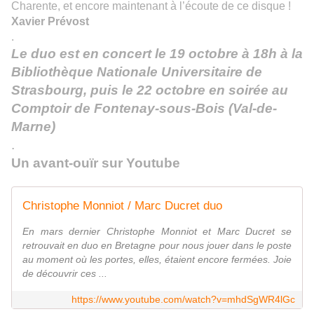
Charente
, et
encore
maintenant à l’écoute de ce disque !
Xavier Prévost
.
Le duo est en c
oncert le 19 octobre
à 18h
à la
Bibliothèque Nationale Univers
it
aire de
Strasbourg,
puis
le 22 octobre
en soirée
au
C
omptoir de Fontenay-sous-Bois (Val-de-
Marne)
.
Un avant-ouïr sur Youtube
Christophe Monniot / Marc Ducret duo
En mars dernier Christophe Monniot et Marc Ducret se
retrouvait en duo en Bretagne pour nous jouer dans le poste
au moment où les portes, elles, étaient encore fermées. Joie
de découvrir ces ...
https://www.youtube.com/watch?v=mhdSgWR4lGc