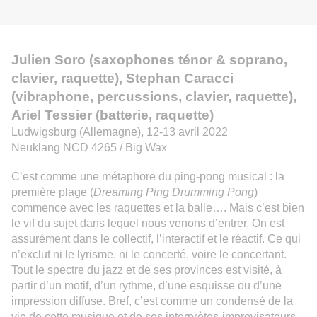
Julien Soro (saxophones ténor & soprano,
clavier, raquette), Stephan Caracci
(vibraphone, percussions, clavier, raquette),
Ariel Tessier (batterie, raquette)
Ludwigsburg (Allemagne), 12-13 avril 2022
Neuklang NCD 4265 /
Big Wax
C
’est
comme
une métaphore du ping-pong musical : la
première plage (
Dreaming Ping Drumming Pong
)
commence avec les raquettes et la balle…. Mais c’est bien
le vif du sujet dans lequel nous venons d’entrer. On est
assurément
dans le collectif, l’interactif et le réactif. Ce qui
n’ex
clut ni le lyrism
e
, ni le concerté, voire le concertant.
Tout le spectre du jazz et de ses provinces est visité, à
partir d’un motif, d’un rythme, d’une esquisse ou d’une
impression diffuse. Bref, c’est comme un condensé de la
vie de cette musique et de ses interprètes-improvisateurs.