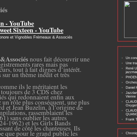
iés
n - YouTube
eet Sixteen - YouTube
e Sonore et Vignobles Frémeaux & Associés
&Associés
nous fait découvrir une
Un conc
egistrements rares mais pas
Une tra
urs, tout à fait dignes d’intérêt.
René U
 sur un thème inédit et très
jazzma
PHOENI
Orchest
omme ils le méritaient les
Daniel
, toujours de 3 CDS chez
Jazzlan
s qui redonnaient enfin aux
Vienne
 un rôle plus conséquent, une plus
CLAUDI
rd et Jean Buzelin, à l’origine de
Oxygen 
pilations, rassemblaient les
CLAUD
QUANG ‘
61) sans oublier les autres
Frank T
24-1962) et les Girls Bands
sant de côté les chanteuses. Ils
pe que pour le grand public les
Chroni