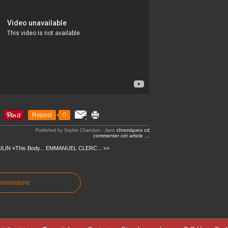
Repost
0
chroniques cd
Published by Sophie Chambon
-
dans
commenter cet article
…
IN «This Body...
EMMANUEL CLERC... >>
ommentaire