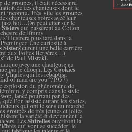
de groupes, il était nécessaire
Jazz Bo
uation de ces chanteuses dont le
nt inconnu. Très vite les groupes
 des chanteuses noires avec leur
et jazz hot…On peut citer sur le
Sisters
qui passèrent au Cotton
orchestre de Jimmy
s’illustrera plus tard dans la
Preminger. Une curiosité à
s Sisters
eurent une belle carrière
rent aux Folies Bergères…)
” de Paul Misraki.
 marque avec une chanteuse au
Cookies
nue par le choeur. Les
ay Charles qui les rebaptisa
ind of man are you”?1957)
le explosion
du phénomène de
éminin, y compris dans le style
o-wop, lancé pourtant par des
s,
que l’on assiste durant les sixties,
ucteurs qui ont le sens du marché
s groupes de très jeunes et jolies
issent la variété et deviennent la
Shirelles
nagers. Les
ouvriront la
lèbres qui vont se succéder:
le
ui fabrique les talents et le