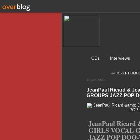
CDs
Interviews
<< JOZEF DUMOUL
18 juin 2023
JeanPaul Ricard & Je
GROUPS JAZZ POP DO
JeanPaul Ricard 
GIRLS VOCAL 
JAZZ POP DOO-W