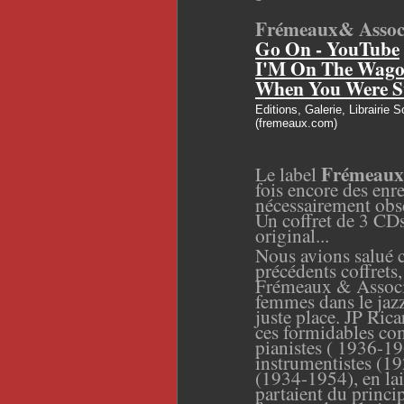
Fr
é
meaux& Assoc
Go On - YouTube
I'M On The Wago
When You Were Sw
Editions, Galerie, Librairi
(fremeaux.com)
Frémeaux
Le label
fois encore des enr
nécessairement
obsc
Un coffret de 3 CDs
original...
Nous avions salué c
précédents coffrets
Frémeaux & Associé
femmes dans le jazz
juste place. JP Rica
ces formidables com
pianistes ( 1936-19
instrumentistes (19
(1934-1954), en lais
partaient du princi