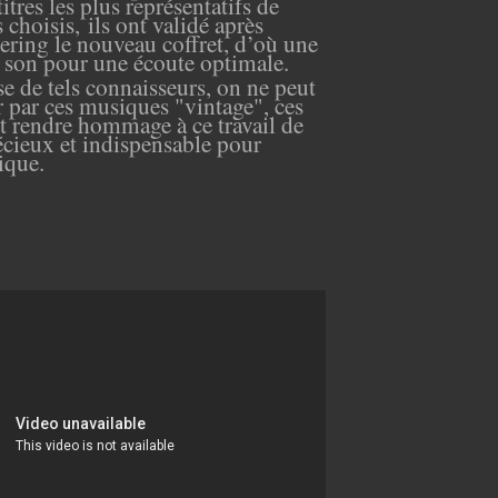
itres les plus représentatifs de
choisis, ils ont validé après
tering
le nouveau coffret, d’
où une
de son pour une écoute
optimale
.
se de tels connaisseurs,
on ne peut
er par ces musiques "vintage", ces
t rendre hommage
à ce travail de
écieux et indispensable pour
ique.