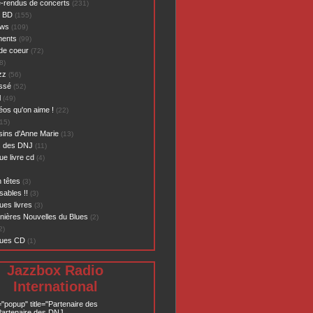
-rendus de concerts
(231)
- BD
(155)
ews
(109)
ents
(99)
de coeur
(72)
8)
zz
(56)
assé
(52)
l
(49)
éos qu'on aime !
(22)
15)
sins d'Anne Marie
(13)
s des DNJ
(11)
ue livre cd
(4)
 têtes
(3)
sables !!
(3)
ues livres
(3)
nières Nouvelles du Blues
(2)
2)
ques CD
(1)
Jazzbox Radio
International
="popup" title="Partenaire des
artenaire des DNJ