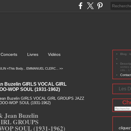
Concerts
Livres
Vidéos
Blog
: 
Descri
sorties 
IN «This Body...
EMMANUEL CLERC... >>
cds... L
Contac
an Buzelin GIRLS VOCAL GIRL
Les D
O-WOP SOUL (1931-1962)
Ch
& Jean Buzelin
GIRL GROUPS
OP SOUL (1931-1962)
cliquez 