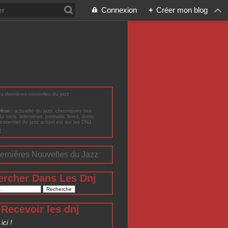
Connexion
+
Créer mon blog
les dernières nouvelles du jazz
ption
: actualité du jazz, chroniques des
du mois, interviews, portraits, livres, dvds,
'essentiel du jazz actuel est sur les DNJ.
t
ernières Nouvelles du Jazz
ercher Dans Les Dnj
Recevoir les dnj
ici !