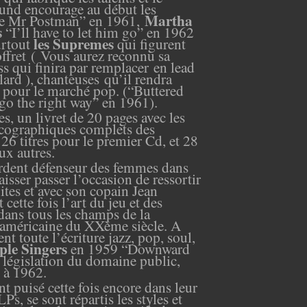
und
encourage au début les
Martha
e Mr Postman” en 1961,
s
“I’ll have to let him go” en 1962
les Supremes
urtout
qui figurent
ffret
( Vous aurez reconnu sa
s qui finira par
remplacer
en lead
lard ), chanteuses
qu’il rendra
 pour le marché pop. (“Buttered
go the right way” en 1961
)
.
s, un livret de 20 pages avec les
cographiques complets des
 26 titres pour le premier Cd, et 28
ux autres.
rdent défenseur des femmes dans
laisser passer l’occasion de ressortir
ites et avec son copain Jean
 cette fois l’art du jeu et des
dans tous les champs de la
américaine du XXème siècle. A
nt toute l’écriture jazz, pop, soul,
ple Singers
en 1959 “Downward
 législation du domaine public,
1 à 1962.
nt puisé
cette fois encore
dans leur
Ps, se sont répartis les styles et