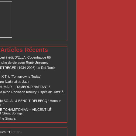
Articles Récents
ert inédit D’ELLA, Copenhague 66
nche de vie avec René Urtreger;
RTREGER (1934-2026) Le Roi René,
n
X Trio ’Tomorrow Is Today’
re National de Jazz
 HUMAIR ... TAMBOUR BATTANT !
d avec Robinson Khoury + spéciale Jazz à
A SOLAL & BENOÎT DELBECQ ‘ Honour
! ’
E TCHAMITCHIAN – VINCENT LÊ
Silent Springs’
he Sinatra
ques CD
(2185)