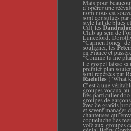
Mais pour beaucoup 
d’opérer une rééval
nom nous est souve
sont constitués par
style fait de blues 
Dandridge 
Cd1 les
Club au sein de l’
Lunceford, Dorothy 
"Carmen Jones" de 
Peter
souligner, les
en France et passè
“Comme tu me plais
Le gospel laisse sa
premier plan soute
sont
repérées par R
Raelettes
(“What k
C’est à une véritab
groupes vocaux au f
très particulier do
groupes de garçon
avec de grands prod
et savent manager de
chanteuses qui envah
coqueluche des tee
voie aux groupes cé
génial Berry Gordy q