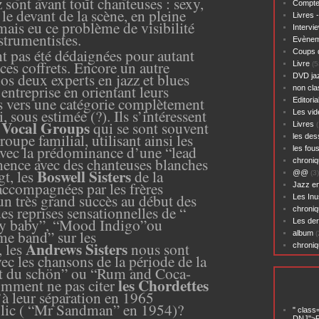
 sont avant tout chanteuses : sexy,
Compte
 le devant de la scène, en pleine
Livres 
amais eu ce problème de visibilité
Intervi
strumentistes.
Evènem
t pas été dédaignées pour autant
Coups 
 ces coffrets. Encore un autre
Livre
(5
 nos deux
experts en jazz et blues
DVD ja
entreprise en orientant leurs
non cl
is vers une catégorie complètement
Editoria
 sous estimée (?). Ils s’intéressent
Les vid
Vocal Groups
qui se sont souvent
Livres
(
roupe familial, utilisant ainsi les
les des
 avec la prédominance d’une “lead
les fou
mence avec des chanteuses blanches
chroniq
Boswell Sisters
gt, les
de la
@@
(3)
accompagnées par les frères
Jazz en
n très grand succès au début des
Les Inu
es reprises sensationnelles de “
chroniq
y baby”, “Mood Indigo”ou
Les der
ime band” sur
les
album
(
Andrews Sisters
 les
nous sont
chroni
vec les chansons de la période de la
st du schön” ou “Rum and Coca-
les Chordettes
mment ne pas citer
à leur séparation en 1965
blic ( “Mr Sandman” en 1954)?
" class
DNJ">P