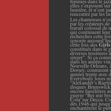
femmes dans le jazz
elles s’exposent sur
lumière, et n’ont j
rencontré par les in
Les chanteuses n’on
par les créateurs de
travail colossal de
qui continuent leur 
recherches cette fo
ignorée aujourd’hui,
Girls
cette fois aux
constitués dans le g
diverses tessitures
singer”. Si ça com
dans les années vin
Nouvelle Orleans, 
Dorsey,
connurent u
années trente avec d
Everybody loves m
“Alexander’s Ragt
disques
Brunswick,
encore familières a
guerre “Bei mir bi
Cola”sur Decca. Co
dès 1946 qui jusqu’
enchantèrent le pu