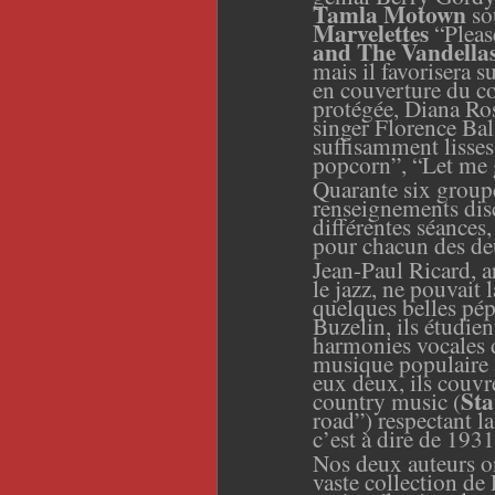
Tamla Motown
so
Marvelettes
“Pleas
and The Vandella
mais il favorisera s
en couverture du co
protégée, Diana Ros
singer Florence Bal
suffisamment lisses
popcorn”, “Let me 
Quarante six groupe
renseignements dis
différentes séances,
pour cha
c
un des de
J
ean-
P
aul
Ricard, a
le jazz, ne pouvait 
quelques belles pép
Buzelin, ils étudient
harmonies vocales 
musique populaire 
eux deux, ils couvre
Sta
country music (
road”
)
respectant la
c’est à dire de 193
Nos deux auteurs o
vaste collection de L