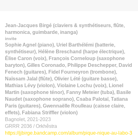
Jean-Jacques Birgé
(claviers
& synthétiseurs
, flûte,
harmonica, guimbarde, inanga)
invite
Sophie Agnel
(
piano
),
Uriel Barthélémi
(batterie,
sy
n
thétiseur),
Hélène Breschand
(harpe
électrique
),
Élise Caron
(voix),
François Corneloup
(saxophone
baryton),
Gilles Coronado, Philippe Deschepper, David
Fenech
(guitares),
Fidel Fourneyron
(
trombone
),
Naïssam Jalal
(flûte),
Olivier Lété
(guitare basse),
Mathias Lévy
(
viol
o
n
),
Violaine Lochu
(voix),
Lionel
Martin
(saxophone ténor),
Fanny Meteier
(
tuba
),
Basile
Naudet
(saxophone
soprano
),
Csaba Palotaï, Tatiana
Paris
(
guitar
es),
Gwennaëlle Roulleau
(
caisse claire
,
effets
),
Fabiana Striffler
(
viol
o
n
)
Bagnolet, 2021-2023
GRRR 2036 / Orkhêstra
https://jjbirge.bandcamp.com/album/pique-nique-au-labo-3