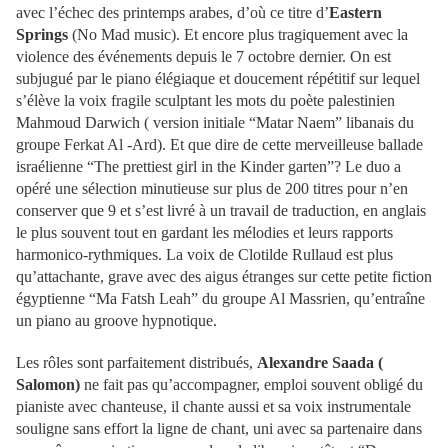
avec l’échec des printemps arabes, d’où ce titre d’
Eastern
Springs
(No Mad music).
Et encore plu
s
tragiquement avec la
violence des événements depuis le 7 octobre dernier.
On est
subjugué par le
piano élégiaque et doucement répétitif sur lequel
s’élève la voix fragile sculptant les mots du poète palestinien
Mahmoud Darwich (
version initiale
“Matar Naem” libanais du
groupe Ferkat Al -Ard).
Et que dire de cette merveilleuse ballade
israélienne “The prettiest girl in the Kinder garten”? L
e duo a
opéré une
sélection minutieuse sur plus de 200 titres pour n’en
conserver que 9
et s’est livré à
un travail de traduction, en anglais
le plus souvent tout en gardant les mélodies et leurs rapports
harmonico-rythmiques.
La voix de Clotilde Rullaud est plus
qu’attachante, grave avec des aigus étranges sur cette petite fiction
égyptienne “Ma Fatsh Leah” du groupe Al Massrien, qu’entraîne
un piano au groove hypnotique.
Les rôles sont parfaitement distribués,
Alexandre Saada
(
Salomon)
ne fait pas qu’accompagner, emploi souvent obligé du
pianiste avec chanteuse, il chante aussi et sa voix instrumentale
souligne sans effort la ligne de chant, uni avec sa partenaire dans