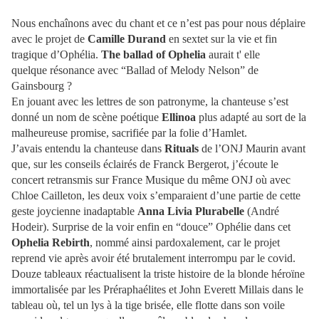
Nous enchaînons avec du chant et ce n’est pas pour nous déplaire
avec le projet de
Camille Durand
en sextet sur la vie et fin
tragique d’Ophélia.
The ballad of Ophelia
aurait t' elle
quelque résonance avec “Ballad of Melody Nelson” de
Gainsbourg ?
En jouant avec les lettres de son patronyme, la chanteuse s’est
donné un nom de scène poétique
Ellinoa
plus adapté au sort de la
malheureuse promise, sacrifiée par la folie d’Hamlet.
J’avais entendu la chanteuse dans
Rituals
de l’ONJ Maurin avant
que, sur les conseils éclairés de Franck Bergerot, j’écoute le
concert retransmis sur France Musique du même ONJ où avec
Chloe Cailleton, les deux voix s’emparaient d’une partie de cette
geste joycienne inadaptable
Anna Livia Plurabelle
(André
Hodeir). Surprise de la voir enfin en “douce” Ophélie dans cet
Ophelia Rebirth
, nommé ainsi pardoxalement, car le projet
reprend vie après avoir été brutalement interrompu par le covid.
Douze tableaux réactualisent la triste histoire de la blonde héroïne
immortalisée par les Préraphaélites et John Everett Millais dans le
tableau où, tel
un lys à la tige brisée, elle flotte dans son voile