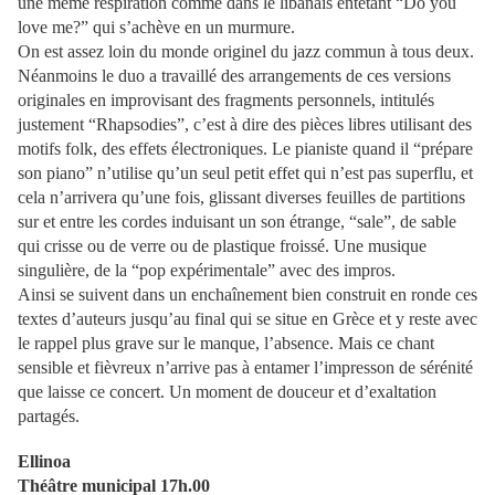
une même respiration comme dans le libanais
entêtant “Do you
love me?” qui s’achève en un murmure.
On est assez loin du monde originel du jazz commun à tous deux.
Néanmoins
le duo a travaillé des arrangements de ces versions
originales en improvisant des fragments personnels, intitulés
justement “Rhapsodies”, c’est à dire des pièces libres utilisant des
motifs folk, des effets électroniques. Le pianiste quand il “prépare
son piano”
n’utilise qu’un seul petit effet qui n’est pas superflu
,
et
cela n’arrivera qu’une fois,
glissant diverses feuilles
de
partitions
sur et entre les cordes induisant un son étrange, “
sale”,
de sable
qui crisse ou de verre
ou de
plastique froissé.
Une musique
singulière, de la “pop expérimentale” avec des impros.
Ainsi se suivent dans un enchaînement bien construit en ronde ces
textes d’auteurs jusqu’au final qui se situe en Grèce et y reste avec
le rappel plus grave sur le manque, l’absence. Mais ce chant
sensible et fièvreux n’arrive pas à entamer l’impresson de sérénité
que laisse ce concert. Un moment de douceur et d’exaltation
partagés.
Ellinoa
Théâtre municipal 17h.00