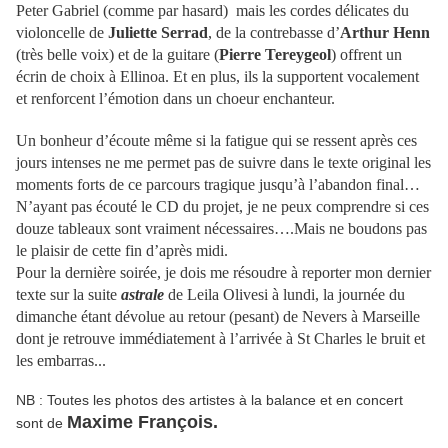
Peter Gabriel (comme par hasard) mais les cordes délicates du
violoncelle de
Juliette Serrad
, de la contrebasse d’
Arthur Henn
(très belle voix)
et de la guitare (
Pierre Tereygeol
)
offrent un
écrin de choix à Ellinoa. Et en plus, ils la supportent vocalement
et renforcent l’émotion dans un choeur enchanteur.
Un bonheur d’écoute même si la fatigue qui se ressent après ces
jours intenses ne me permet pas de suivre dans le texte original les
moments forts de ce parcours tragique jusqu’à l’abandon final…
N’ayant pas écouté le CD du projet, je ne peux comprendre si ces
douze tableaux sont vraiment nécessaires….Mais ne boudons pas
le plaisir de cette fin d’après midi.
Pour la dernière soirée, je dois me résoudre à reporter mon dernier
texte sur la suite
astrale
de Leila Olivesi à lundi, la journée du
dimanche étant dévolue au retour (pesant) de Nevers à Marseille
dont je retrouve immédiatement à l’arrivée à St Charles le bruit et
les embarras...
NB : Toutes les photos des artistes à la balance et en concert
Maxime François.
sont de