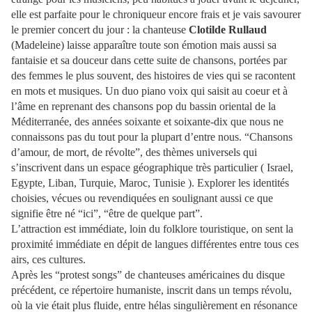
elle est parfaite pour le chroniqueur encore frais et je vais savourer
le premier concert du jour
: la chanteuse
Clotilde Rullaud
(Madeleine)
laisse apparaître toute son émotion mais aussi sa
fantaisie
et
sa douceur dans cette suite de chansons, portées par
des femmes le plus souvent, d
es histoires de vies qui se racontent
en mots et musiques.
Un duo piano voix qui saisit au coeur et à
l’âme en reprenant des chansons pop du bassin oriental de la
Méditerranée, des années soixante et soixante-dix que nous ne
connaissons pas du tout pour la plupart d’entre nous. “Chansons
d’amour, de mort, de révolte”, des thèmes universels qui
s’inscrivent dans un espace géographique très particulier ( Israel,
Egypte, Liban, Turquie, Maroc, Tunisie ).
Explorer les identités
choisies, vécues ou revendiquées
en soulignant aussi ce que
signifie être né “ici”, “être de quelque part”.
L’attraction est immédiate, loin du folklore touristique, on sent la
proximité immédiate en dépit de langues différentes entre tous ces
airs, ces cultures.
Après les “protest songs” de chanteuses américaines du disque
précédent, ce répertoire humaniste, inscrit dans un temps révolu,
où la vie était plus fluide,
entre hélas singulièrement en résonance