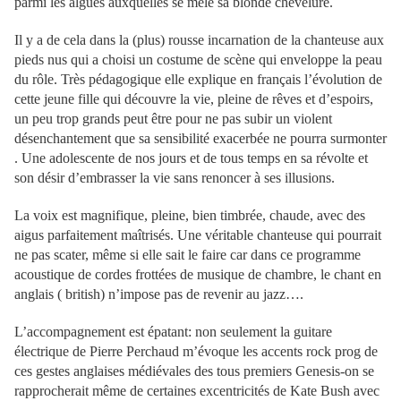
parmi les algues auxquelles se mêle sa blonde chevelure.
Il y a de cela dans la (plus) rousse incarnation de la chanteuse aux
pieds nus qui a choisi un costume de scène qui enveloppe la peau
du rôle. Très pédagogique elle explique en français l’évolution de
cette jeune fille qui découvre la vie, pleine de rêves et d’espoirs,
un peu trop grands peut être pour ne pas subir un violent
désenchantement que sa sensibilité exacerbée ne pourra surmonter
. Une adolescente de nos jours et de tous temps en sa révolte et
son désir d’embrasser la vie sans renoncer à ses illusions.
La voix est magnifique, pleine, bien timbrée, chaude, avec des
aigus parfaitement maîtrisés. Une véritable chanteuse qui pourrait
ne pas scater, même si elle sait le faire car dans ce programme
acoustique de cordes frottées de musique de chambre, le chant en
anglais ( british) n’impose pas de revenir au jazz….
L’accompagnement est épatant: non seulement la guitare
électrique de Pierre Perchaud m’évoque les accents rock prog de
ces gestes anglaises médiévales des tous premiers Genesis-on se
rapprocherait même de certaines excentricités de Kate Bush avec