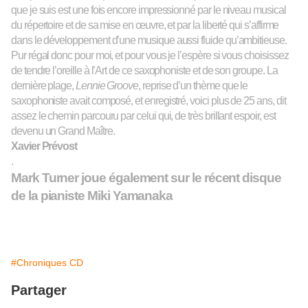
que je suis est une fois encore impressionné par le niveau musical
du répertoire et de sa mise en œuvre, et par la liberté qui s’affirme
dans le développement d’une musique aussi fluide qu’ambitieuse.
Pur régal donc pour moi, et pour vous je l’espère si vous choisissez
de tendre l’oreille à l’Art de ce saxophoniste et de son groupe. La
dernière plage,
Lennie Groove
, reprise d’un thème
que le
saxophoniste avait composé,
et enregistré,
voici p
l
us de 25 ans, dit
assez le chemin parcouru par celui qui, de très brillant espoir, est
devenu un Grand Maître.
Xavier Prévost
.
Mark Turner joue également sur le récent disque
de la pianiste Miki Yamanaka
#Chroniques CD
Partager