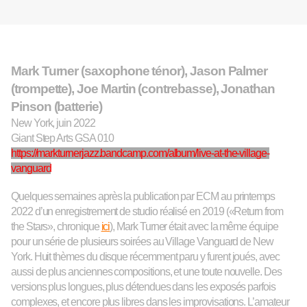
Mark Turner (saxophone ténor), Jason Palmer
(trompette), Joe Martin (contrebasse), Jonathan
Pinson (batterie)
New York, juin 2022
Giant Step Arts GSA 010
https://markturnerjazz.bandcamp.com/album/live-at-the-village-
vanguard
Quelques semaines après la publication par ECM
au printemps
2022
d’un enregistrement de studio réalisé en 2019 («Return from
the Stars», chronique
ici
), Mark Turner était avec la même équi
p
e
pour un série de plusieurs soirées au Village Vanguard de New
York.
Huit th
è
mes du disque récemment paru y furent joués, avec
aussi de plus anciennes composition
s
, et une toute nouvelle.
Des
versions plus longues, plus détendues dans les exposés parf
o
is
complexes, et encore p
l
us libre
s
dans les im
pr
ovisations.
L’amateur