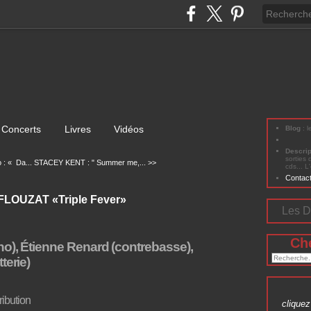
Concerts
Livres
Vidéos
Blog
: 
Descri
sorties 
 : « Da...
STACEY KENT : " Summer me,... >>
cds... L
Contac
LOUZAT «Triple Fever»
Les D
Ch
no), Étienne Renard (contrebasse),
terie)
tribution
cliquez 