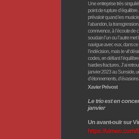
Une entreprise très singuliè
point de rupture d’équilibre. 
prévaloir quand les musicie
l’abandon, la transgression, 
connivence, à l’écoute de c
soudain l’un ou l’autre met
navigue avec eux, dans ce 
l’indécision, mais le vif
dési
codes, en défiant l’équilibr
hardies fractures.
J’ai retro
janvier 2023 au Sunside, une
d’étonnements, d’évasions fur
Xavier Prévost
Le trio est en
concert
janvie
r
Un avant-ouïr sur V
https://vimeo.com