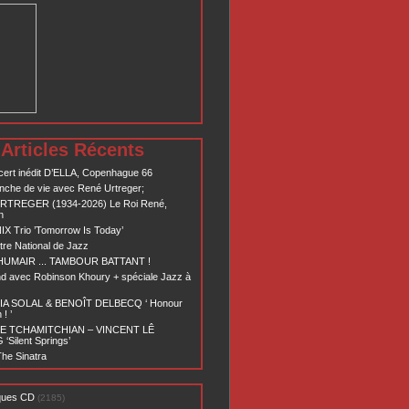
Articles Récents
ert inédit D’ELLA, Copenhague 66
nche de vie avec René Urtreger;
RTREGER (1934-2026) Le Roi René,
n
X Trio ’Tomorrow Is Today’
re National de Jazz
 HUMAIR ... TAMBOUR BATTANT !
d avec Robinson Khoury + spéciale Jazz à
A SOLAL & BENOÎT DELBECQ ‘ Honour
! ’
E TCHAMITCHIAN – VINCENT LÊ
Silent Springs’
he Sinatra
ques CD
(2185)