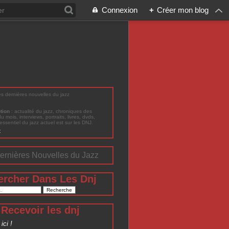
Connexion
+
Créer mon blog
les dernières nouvelles du jazz
ption
: actualité du jazz, chroniques des
du mois, interviews, portraits, livres, dvds,
'essentiel du jazz actuel est sur les DNJ.
t
ernières Nouvelles du Jazz
ercher Dans Les Dnj
Recevoir les dnj
ici !