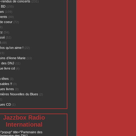
-rendus de concerts
(231)
- BD
(155)
ews
(109)
ents
(99)
de coeur
(72)
8)
zz
(56)
assé
(52)
l
(49)
éos qu'on aime !
(22)
15)
sins d'Anne Marie
(13)
s des DNJ
(11)
ue livre cd
(4)
 têtes
(3)
sables !!
(3)
ues livres
(3)
nières Nouvelles du Blues
(2)
2)
ques CD
(1)
Jazzbox Radio
International
="popup" title="Partenaire des
artenaire des DNJ