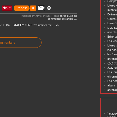
Compte
Livres 
Repost
0
Intervi
Evènem
chroniques cd
Published by Xavier Prévost
-
dans
commenter cet article
…
Coups 
Livre
(5
 : « Da...
STACEY KENT : " Summer me,... >>
DVD ja
non cl
Editoria
Les vid
ommentaire
Livres
(
les des
les fou
chroniq
@@
(3)
Jazz en
Les Inu
chroniq
Les der
album
(
chroni
" class
DNJ">P