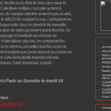
re, fondée sur le désir de viser sans cesse le
Cette fièvre multiple, c’est celle qui tend à
ns, de manière collective, tentent le pas au-delà,
le défi.
Et s’ils naviguent à vue, c’est toujours en
haque autre. Sous un abord de trio tranquille,
 le grain de sable qui devient graine féconde. On
paysage d’incertitude qui n’est pas de
r
d’aller ailleurs, plus loin, en contournant les
e ou le convenu, par petites touches ou par de
Un conc
Une tra
uvé là le plaisir que j’avais éprouvé au concert, en
René U
 sorte de familiarité traversée d’écarts,
jazzma
tives. Subtil, foisonnant : jouissif !
PHOENI
Orchest
Daniel
Jazzlan
Vienne
 à Paris au Sunside le mardi 16
CLAUDI
Oxygen 
CLAUD
QUANG ‘
imeo
Frank T
/878286750
Chroni