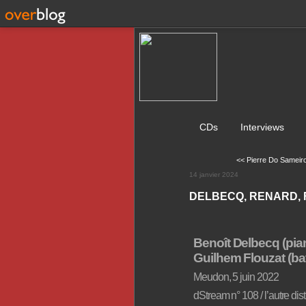
CDs
Interviews
<< Pierre Do Sameiro
14 janvier 2024
DELBECQ, RENARD, F
Benoît Delbecq (pia
Guilhem Flouzat (bat
Meudon, 5 juin 2022
dStream
n° 108
/ l’autre dis