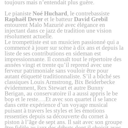
toujours mais n’entendait plus guère.
Le
pianiste
Noé Huchard
, le contrebassiste
Raphaël Dever
et le batteur
David Grebil
entourent Malo Mazurié avec élégance en
injectant dans ce jazz de tradition
une
vision
résolument
actuelle
.
Le trompettiste est un
musicien passionné
qui
a
commencé à jouer sur scène à dix ans et
depuis
la
liste de ses contributions en sideman est
impressionnante.
Il
connaît tout le répertoire des
années vingt et trente qu’il reprend avec une
ferveur patrimoniale sans vouloir être pour
autant étiquetté traditionnaliste. S’il a bûché ses
classiques Louis Armstrong, Bix Beiderbecke
évidemment, Rex Stewart et autre Bunny
Berigan, au conservatoire il a aussi appris le be
bop et le reste….Et avec son quartet il
se lance
dans cette expérience d’un voyage musical
puisant à travers les styles et les émotions
ressenties depuis sa découverte du cornet à
piston à l’âge de sept ans. Il sait avec son groupe
être fidèle au
jazz des débuts dont il choisit avec