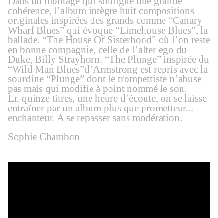
Dans un montage qui
souligne
une grande
cohérence, l’album
intègre huit
compositions
originales inspirées des grands comme “Canary
Wharf Blues” qui évoque “Limehouse Blues”, la
ballade.
“
The House Of Sisterhood"
où l’on reste
en bonne compagnie, celle de l’alter ego du
Duke, Billy Strayhorn. “The Plunge” inspirée du
“Wild Man Blues”d’Armstrong est repris avec la
sourdine “Plunge” dont le trompettiste n’abuse
pas mais qui modifie à point nommé le son.
En q
uinze titres, une heure d’écoute,
on se laisse
entraîner par un album pl
us que prometteur...
enchanteur. A
se
repasser sans modération.
Sophie Chambon