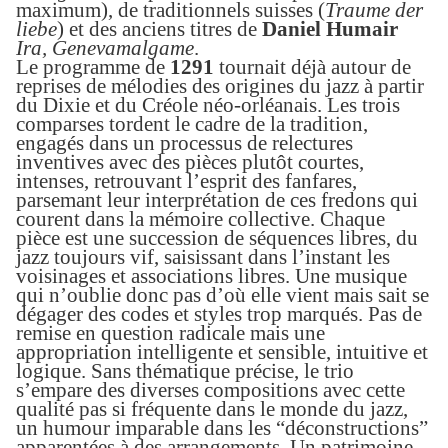
maximum),
de traditionnels suisses (
Traume der
liebe
) et des anciens titres de
Daniel Humair
Ira, Genevamalgame
.
Le programme de
1291
tournait déjà autour de
reprises de mélodies des origines du jazz à partir
du Dixie et du Créole néo-orléanais.
Les trois
comparses tordent le cadre de la tradition,
en
gagés dans un processus de relectures
inventives avec des pièces plutôt courtes,
intenses
, retrouvant l’esprit des fanfares,
parsemant leur interprétation de
ces
fredons qui
courent dans la mémoire collective.
C
haque
pièce est une succession de séquences libres, du
jazz toujours vif, saisissant dans l’instant les
voisinages et associations libres. Une musique
qui n’oublie donc pas d’où elle vient mais sait se
dégager des codes et styles trop marqués. Pas de
remise en question radicale mais une
appropriation intelligente et sensible, intuitive et
logique. Sans thématique précise, le trio
s’empare des diverses compositions a
vec
cette
qualité pas si fréquente dans le monde du jazz,
un humour imparable dans l
es
“déconstruction
s
”
apparentées à des arrangements
. Un patrimoine