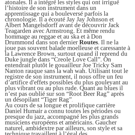
atonales.
Il a intégré les
styles qui ont irrigué
l’histoire de son instrument dans un
apprentissage qui a bouleversé parfois la
chronologie. Il a écouté Jay Jay Johnson
et
Albert Mangelsdorff avant de découvrir Jack
Teagarden avec Armstrong. Et même rendu
hommage au reggae et au ska
et à Don
Drummond
dans son dernier
Routes
.
Il ne la
joue pas souvent balade moelleuse et caressante à
la Lawrence Brown, surtout quand il reprend
du
Duke
jungle
dans “Creole Love Call”. On
entendrait plutôt
le gouailleur
Joe Tricky Sam
Nanton
rauque sans
la wah wah.
Utilisant
tout le
registre de son instrument,
il nous offre un feu
d’artifice d'effets possibles
du
plus gouleyant
au
plus
vibrant
ou au plus rude
. Quant au blues il
n’est pas oublié sur son “Root Beer Rag” après
un désopilant “Tiger Rag”
.
Au cours de sa longue et prolifique carrière
Daniel Humair a connu toutes les périodes ou
presque du jazz, accompagné les plus grands
musiciens européens et américains. Gaucher
naturel, ambidextre par ailleurs, son style et sa
technique travaillent à l’égal des