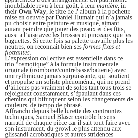
inoubliable revu à leur goût, à leur
manière
, in
their
O
wn
W
ay
,
le titre de l' album à la pochette
mise en oeuvre par Daniel Humair qui n’a jamais
pu choisir entre peinture et musique, aimant
autant peindre que jouer des peaux et des fûts,
aussi à l’aise avec les brosses et pinceaux que les
baguettes. Si cette fois sa palette
travaille plus les
neutre
s
, on reconnaît bien ses
formes fixes et
flottantes
.
L’expression collective est essentielle dans ce
trio “osmotique” à la formule instrumentale
originale (trombone/contrebasse/batterie) avec
une rythmique jamais surpuissante, qui soutient
et propulse un soliste phénoménal,
qui ne prend
d
’ailleurs pas vraiment de solos tant
tous trois
se
re
joignent
constamment, s’épaulant dans ces
chemins qui bifurquent selon les changements de
couleurs, de tempo de phrasé.
A
ffranchi de
pui
s
belle lurette des
contraintes
techniques
,
Samuel Blaser contrôle le sens
narratif de chaque pièce
car il sait tout faire avec
son instrument, du growl le plus attendu aux
glissandi acrobatiques et autres stridences