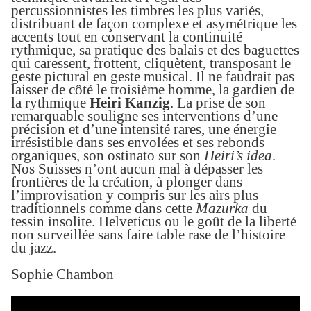
percussionnistes les timbres les plus variés,
distribuant de façon complexe et asymétrique les
accents tout en conservant la continuité
rythmique, sa pratique des balais
et des baguettes
qui caressent,
frottent, cliquètent,
transposa
n
t le
geste pictural en geste musical.
Il ne faudrait pas
laisser de côté le troisième homme,
la gardien de
la rythmique
Heiri Kanzig
. La prise de son
remarquable souligne ses interventions d’une
précision et d’une intensité rares, une énergie
irrésistible dans ses envolées et ses rebonds
organiques, son ostinato sur son
Heiri’s idea
.
Nos Suisses n’ont aucun mal à dépasser les
frontières de la création, à plonger dans
l’improvisation
y compris sur les airs plus
traditionnels comme dans cette
Mazurka
du
tessin insolite
. Helveticus ou le goût de la liberté
non
surveill
ée
sans faire table rase de l’histoire
du jazz.
Sophie Chambon