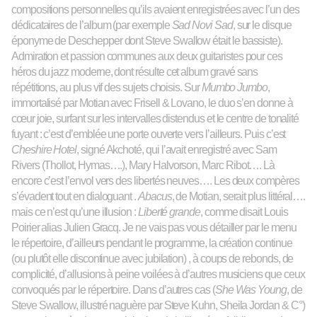
compositions personnelles qu’ils avaient enregistrées avec
l’un des
dédicataires de l’album
(
par exemple
Sad Novi Sad
, sur le disque
éponyme de Deschepper dont Steve Swallow
était
le bassiste
).
Admiration et passion communes aux deux guitaristes pour ces
héros du jazz moderne, dont résulte cet album gravé sans
répétitions, au p
l
us vif des sujets choisis.
Sur
Mumbo Jumbo
,
immortalisé par Motian avec Frisell & Lovano, le duo s’en donne à
cœur
joie, surfant sur les
intervalles distendus
et le centre de tonalité
fuyant : c’est d’emblée une porte ouverte vers l’ailleurs.
Puis c’est
Cheshire Hotel
, signé Akchoté, qui l’avait enregistré avec Sam
Rivers (Thollot, Hymas….), Mary Halvorson, Marc Ribot…. Là
encore c’est l’envol vers des libertés neuves….
Les deux compères
s’évadent
tout
en dialoguant .
Abacus
, de Motian, serait plus littéral….
m
ais ce n’est qu’une illusion :
Liberté grande
, comme disait Louis
Poirier alias Julien Gracq.
J
e
ne vais
pas
vous
détaill
er par le menu
le répertoire, d’ailleurs pendant le programme, la création continue
(ou plutôt elle discontinue avec jubilation) ,
à coups de rebonds, de
complicité
,
d’allusion
s
à peine voilées à d’autres musiciens que ceux
convoqués par le répertoire.
Dans d’autres cas (
She Was Young
, de
Steve Swallow, illustré
naguère
par Steve Kuhn, Sheila Jordan & C°)