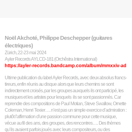
Noël Akchoté, Philippe Des
c
hepper (guitares
électriques)
Zürich, 22-23 mai 2024
Ayler Records AYLCD-181 (Orchêstra International)
https://ayler-records.bandcamp.com/album/mmxxiv-ad
Ultime publication du label Ayler Records, avec d
eux absolus francs-
tireurs, enfin réunis au disque alors que leurs chemins se sont
indirectement croisés, par les groupes auxquels ils ont participé, les
musiques et les artistes pour
lesquels
ils se sont passionnés. Car
reprendre des compositions de Paul Motian, Steve Swallow, Ornette
Coleman, Henri Texier…. n’est pas un simple exercice d’admiration :
plutôt l’affirmation d’une passion commune pour cette musique,
vécue au fil des ans, des groupe
s
, des rencontres…. Des thèmes
qu’ils avaient parfois joué
s
avec leurs compositeurs,
ou des