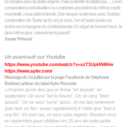
on est plus près du texte originel, mais la liberté ne faiblit pas….
Leurs
compositions individuelles ou conjointes procèdent du même esprit :
inventivité, musicalité et liberté. Et le disque se termine avec
Nebbia
,
composition de Texier qu’ils ont, je crois, l’un et l’autre joué
e
sur
scène
en compagnie du contrebassiste.
Un régal de bout en bout. Je
dirai même plus : intensément jouissif !
Xavier Prévost
Un avant-ouïr sur Youtube
https://www.youtube.com/watch?v=xzT3UpHN8Hw
https://www.ayler.com/
Message du 14 juillet sur la page
F
acebook de Stéphane
Berland,
artisan
du label Ayler Records
«J'espère qu'on dira que je finirai "en beauté" en
septembre. On aura "fait le boulot". On se sera "bien
amusé". On se sera "ruiné" aussi. Je me fais lentement
(pas tant, en fait ; assez rapidement) à l'idée que "tout a
une fin". En tout cas, ce sera sans regrets. Rendez-vous
en septembre pour célébrer les 25 ans de cette petite