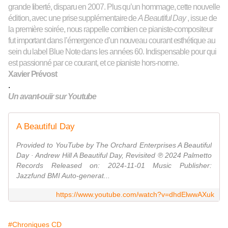
grande liberté, disparu en 2007. Plus qu’un hommage, cet
t
e nouvelle
édition,
avec une prise
supplémentaire
de
A Beautiful Day
,
issue de
la première soirée, nous rappelle combien ce pianiste-compositeur
fut important dans l’émergence d’un nouveau courant esthétique au
sein du label Blue Note dans les années 60. Indispensable pour qui
est passionné par ce courant, et ce pianiste hors-norme.
Xavier Prévost
.
Un avant-ouïr sur Youtube
A Beautiful Day
Provided to YouTube by The Orchard Enterprises A Beautiful
Day · Andrew Hill A Beautiful Day, Revisited ℗ 2024 Palmetto
Records Released on: 2024-11-01 Music Publisher:
Jazzfund BMI Auto-generat...
https://www.youtube.com/watch?v=dhdElwwAXuk
#Chroniques CD