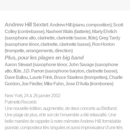
Andrew Hill Sextet
:
Andrew Hill
(piano, composition)
, Scott
Colley
(contrebasse)
, Nasheet Waits
(batterie)
, Marty Ehrlich
(saxophone alto, clarinette, clarinette basse, flûte)
, Greg Tardy
(saxophone ténor, clarinette, clarinette basse),
Ron Horton
(trompette, arrangements, direction)
Plu
s,
pour les plages en big
band
Aaron Stewart
(saxophone ténor,
John Savage
(saxophone
alto, flûte
, J.D. Parron
(saxophone baryton, clarinette basse)
,
Dave Ballou, Laurie Frink, Bruce Staelens
(trompettes)
, Charlie
Gordon, Joe Fiedler, Mike Fahn, Jose D’Avila
(trombones)
New York, 24 & 26 janvier 2002
Palmetto Records
Une nouvelle édition, augmentée, de deux concerts au Birdland.
Une plage de plus
, et le son
de l’ensemble
a été retravaillé. Une
belle manière de rappeler à notre mémoire Andrew Hill, formidable
pianiste, compositeur très singulier, et aussi improvisateur d’une très