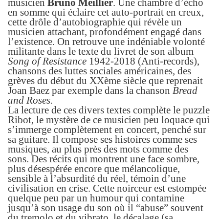
musicien
Bruno Meillier
. Une chambre d’écho
en somme
qui
éclaire
cet auto-portrait en creux,
cette drôle d’autobiographie qui révèle un
musicien attachant, profondément engagé dans
l’existence. On retrouve une indéniable volonté
militante dans le texte du livret de son album
Song of Resistance
1942-2018 (Anti-records),
chansons des luttes sociales américaines, des
grèves du début du XXème siècle que reprenait
Joan Baez par exemple dans la chanson
Bread
and Roses.
La lecture de ces divers textes complète le puzzle
Ribot, le mystère de ce musicien peu loquace qui
s’immerge complètement en concert, penché sur
sa guitare. Il compose ses histoires comme ses
musiques, au plus près des mots comme des
sons. Des récits qui montrent une face sombre,
plus désespérée encore que mélancolique,
sensible à l’absurdité du réel, témoin d’une
civilisation en crise. Cette noirceur est estompée
quelque peu par un humour qui contamine
jusqu’à son usage du son où il “abuse” souvent
du tremolo et du vibrato, le décalage (sa