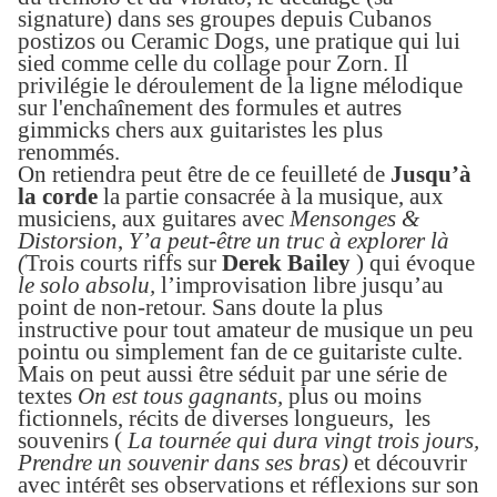
signature) dans ses groupes depuis Cubanos
postizos ou Ceramic Dogs, une pratique qui lui
sied comme celle du collage pour Zorn. Il
privilégie le déroulement de la ligne mélodique
sur l'enchaînement des formules et autres
gimmicks chers aux guitaristes les plus
renommés.
On retiendra peut être de ce
feuilleté de
Jusqu’à
la corde
la
partie consacrée à la musique, aux
musiciens, aux guitares avec
Mensonges &
Distorsion
,
Y’a peut-être un truc à explorer là
(
Trois courts riffs sur
Derek Bailey
) qui évoque
le solo absolu,
l’improvisation libre jusqu’au
point de non-retour. San
s
doute la plus
instructive pour tout amateur de musique un peu
pointu ou simplement fan de ce guitariste culte.
Mais on peut aussi être séduit par une série de
textes
On est tous gagnants,
plus ou moins
fictionnels, récits de diverses longueurs, les
souvenirs (
La tournée qui dura vingt trois jours,
Prendre un souvenir dans ses bras)
et découvrir
avec intérêt ses observations et réflexions sur son