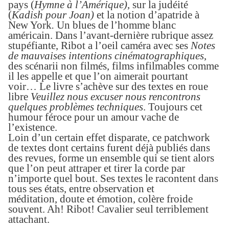
pays (
Hymne à l’Amérique)
, sur la judéité
(
Kadish pour Joan)
et la notion d’apatride à
New York
.
Un blues de l’homme blanc
américain. Dans l’
avant-dernière rubrique assez
stupéfiante, Ribot a l’oeil caméra avec ses
Notes
de mauvaises intentions cinématographiques
,
des scénarii non filmés, films infilmables comme
il les appelle et que l’on aimerait pourtant
voir…
Le livre s’achève sur des textes en roue
libre
Veuillez nous excuser nous rencontrons
quelques problèmes techniques
. Toujours cet
humour féroce pour un amour vache de
l’existence.
Loin d’un certain effet disparate, ce patchwork
de textes
dont certains furent
déjà publiés dans
des revues,
forme un ensemble qui se tient alors
que l’on peut
attraper et tirer la corde
par
n’importe quel bout. Ses textes le racontent dans
tous ses états, entre
observation et
méditation,
doute et
émotion, colère froide
souvent. Ah! Ribot! Cavalier seul terriblement
attachant.